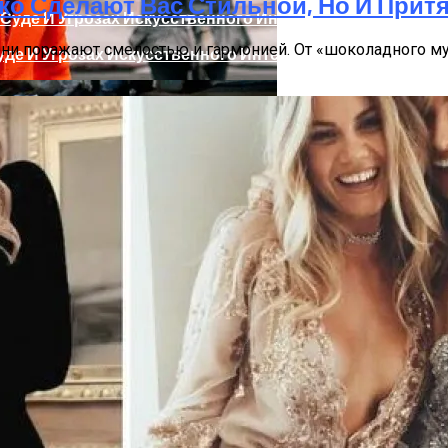
ько Сделают Вас Стильной, Но И Притя
они поражают смелостью и гармонией. От «шоколадного мус
де И Угрозах Искусственного Интеллекта
ргии Или Сигнал Уставшей Души