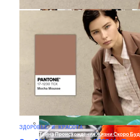
Кто Создал «не Взламываемый» Код В XV
Раскрась Свой Год: Какой Цвет Принесет
ЗДОРОВЬЕ И КРАСОТА
Тайна Происхождения Жизни Скоро Буд