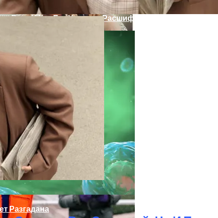
III Веке И Как Его Удалось Расшифровать
 Тебе Успех В 2026 Году По Знаку Зодиака
ет Разгадана