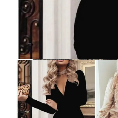
Женская Зимняя Обувь: 5 Стильных Мо
Самая Известная Охота На Ведьм В Ист