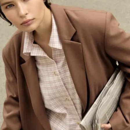
ают Вас Стильной, Но И Притянут Деньги И Удачу