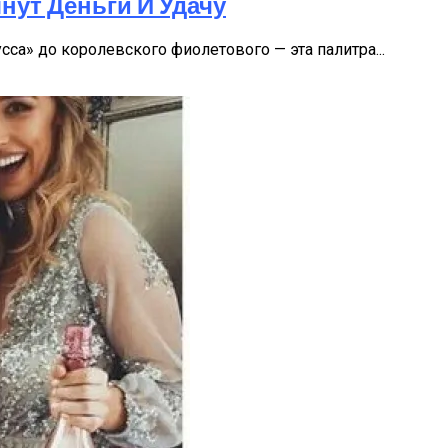
нут Деньги И Удачу
са» до королевского фиолетового — эта палитра...