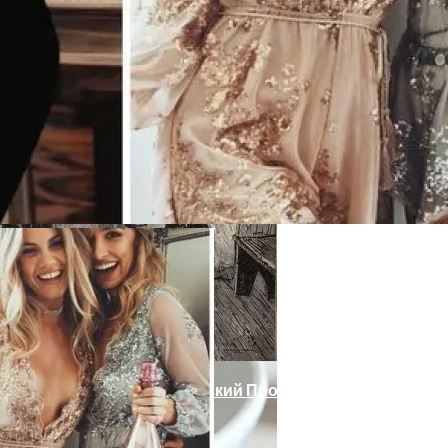
делей, За Которыми Выстраиваются В Очереди
ории: Как Проходил Салемский Процесс