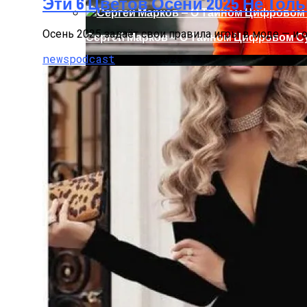
Эти 6 Цветов Осени 2025 Не Тол
Осень 2025 задаёт свои правила игры в моде — и 
Сергей Марков — О Тайном Цифровом Су
newspodcast
07.10.2025
Ваша Любовь К Оранжевому: Глоток Эне
Интересные Факты О Войнах…