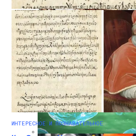
Кто Создал «не Взламываемый» Код В
XVIII Веке И Как Его Удалось
Расшифровать
Раскрась Свой Год: Какой Цвет
Принесет Тебе Успех В 2026 Году По
ИНТЕРЕСНОЕ И ПОЗНАВАТЕЛЬНОЕ
Знаку Зодиака