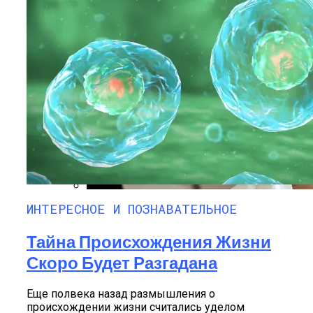
Самая Известная Охота На Ведьм В
Истории: Как Проходил Салемский
Процесс
ИНТЕРЕСНОЕ И ПОЗНАВАТЕЛЬНОЕ
Лунный Календарь Окрашивания
Волос На Октябрь 2025 Года
Тайна Происхождения Жизни
Скоро Будет Разгадана
Еще полвека назад размышления о
происхождении жизни считались уделом