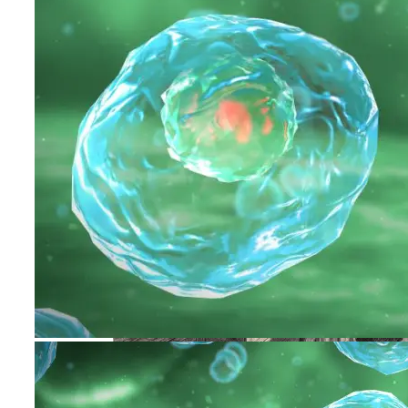
Интересные Факты О Войнах…
Женская Зимняя Обувь: 5 Стильных
Моделей, За Которыми
Выстраиваются В Очереди