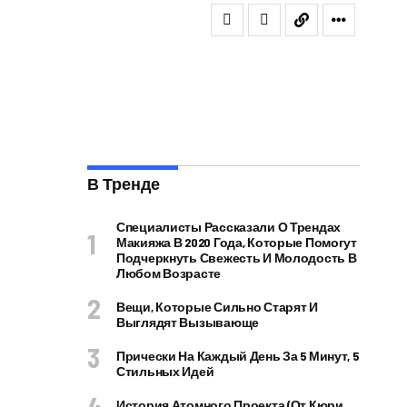
В Тренде
Специалисты Рассказали О Трендах
Макияжа В 2020 Года, Которые Помогут
Подчеркнуть Свежесть И Молодость В
Любом Возрасте
Вещи, Которые Сильно Старят И
Выглядят Вызывающе
Прически На Каждый День За 5 Минут, 5
Стильных Идей
История Атомного Проекта (от Кюри