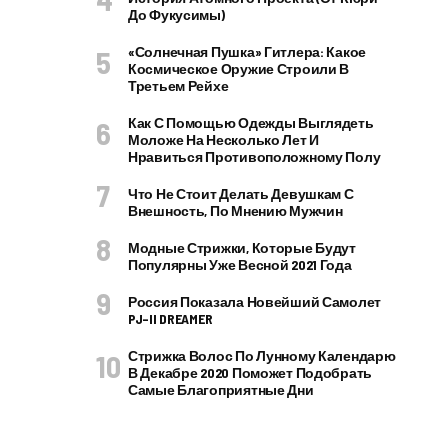
До Фукусимы)
«Солнечная Пушка» Гитлера: Какое
Космическое Оружие Строили В
Третьем Рейхе
Как С Помощью Одежды Выглядеть
Моложе На Несколько Лет И
Нравиться Противоположному Полу
Что Не Стоит Делать Девушкам С
Внешность, По Мнению Мужчин
Модные Стрижки, Которые Будут
Популярны Уже Весной 2021 Года
Россия Показала Новейший Самолет
PJ–II DREAMER
Стрижка Волос По Лунному Календарю
В Декабре 2020 Поможет Подобрать
Самые Благоприятные Дни