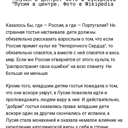
Лусия в центре. Фото © Wikipedia
Казалось бы, где — Россия, а где — Португалия? Но
странная гостья настаивала: дети должны
обязательно рассказать взрослым о том, что если
Россия примет культ её “Непорочного Сердца”, то
обязательно спасётся, а вместе с ней спасётся и весь
мир. Если же Россия отвернётся от этого культа, то
“распространит свои ошибки” на всю планету. Ни
больше ни меньше.
Кроме того, младшим детям гостья поведала о том,
что они вскоре умрут, а Лусии повелела идти и
проповедовать людям веру в неё. И действительно,
“добрая” гостья оказалась права: младшие дети
вскоре один за другим скончались от испанки, а
Лусия стала монахиней и оказала немалое влияние на
укрепление католической веры у себя в стране.