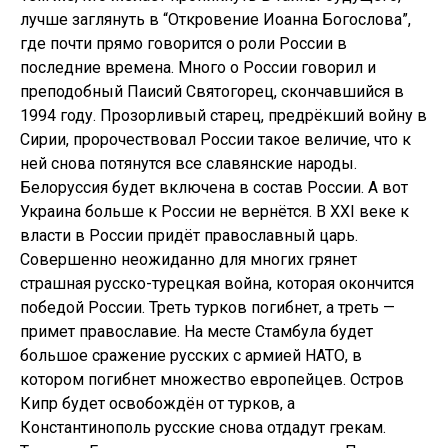
лучше заглянуть в “Откровение Иоанна Богослова”,
где почти прямо говорится о роли России в
последние времена. Много о России говорил и
преподобный Паисий Святогорец, скончавшийся в
1994 году. Прозорливый старец, предрёкший войну в
Сирии, пророчествовал России такое величие, что к
ней снова потянутся все славянские народы.
Белоруссия будет включена в состав России. А вот
Украина больше к России не вернётся. В XXI веке к
власти в России придёт православный царь.
Совершенно неожиданно для многих грянет
страшная русско-турецкая война, которая окончится
победой России. Треть турков погибнет, а треть —
примет православие. На месте Стамбула будет
большое сражение русских с армией НАТО, в
котором погибнет множество европейцев. Остров
Кипр будет освобождён от турков, а
Константинополь русские снова отдадут грекам.