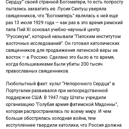
Сердцу” своей странной Богоматери, то есть попросту
пытались захватить её. Лусия Сантуш уверяла
священников, что “Богоматерь” являлась к ней ещё
раз 13 июля 1929 года — как раз в это время римский
папа Пий XI основал учебно-научный центр
“Руссикум”, который называли “Папским институтом
восточных исследований”. Он готовил католических
священников для продвижения латинской веры на
восток — в Россию. Сделано это было в то время,
когда большевиками были убиты 200 тысяч
православных священников.
Любопытный факт: культ “Непорочного Сердца” в
Португалии развивался при непосредственной
поддержке США. В 1947 году Штаты учредили
организацию “Голубая армия фатимской Мадонны”,
которая распространилась по всему миру. И чем
больше обострялась холодная война, тем
исступлённее твердили католики, что Россия должна