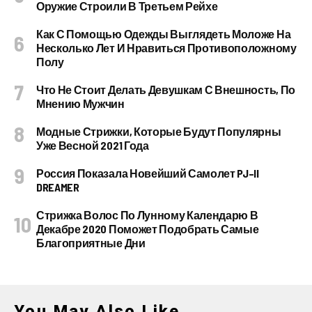
Оружие Строили В Третьем Рейхе
Как С Помощью Одежды Выглядеть Моложе На
Несколько Лет И Нравиться Противоположному
Полу
Что Не Стоит Делать Девушкам С Внешность, По
Мнению Мужчин
Модные Стрижки, Которые Будут Популярны
Уже Весной 2021 Года
Россия Показала Новейший Самолет PJ–II
DREAMER
Стрижка Волос По Лунному Календарю В
Декабре 2020 Поможет Подобрать Самые
Благоприятные Дни
You May Also Like