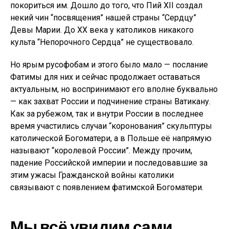
покориться им. Дошло до того, что Пий XII создал
некий чин “посвящения” нашей страны “Сердцу”
Девы Марии. До XX века у католиков никакого
культа “Непорочного Сердца” не существовало.
Но ярым русофобам и этого было мало — послание
Фатимы для них и сейчас продолжает оставаться
актуальным, но воспринимают его вполне буквально
— как захват России и подчинение страны Ватикану.
Как за рубежом, так и внутри России в последнее
время участились случаи “коронования” скульптуры
католической Богоматери, а в Польше её напрямую
называют “королевой России”. Между прочим,
падение Российской империи и последовавшие за
этим ужасы Гражданской войны католики
связывают с появлением фатимской Богоматери.
Мы всё увидим сами