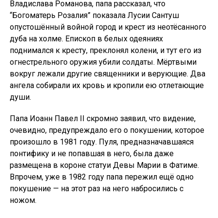
Владислава Романова, папа рассказал, что
“Богоматерь Розалия” показала Лусии Сантуш
опустошённый войной город и крест из неотёсанного
дуба на холме. Епископ в белых одеяниях
поднимался к кресту, преклонял колени, и тут его из
огнестрельного оружия убили солдаты. Мёртвыми
вокруг лежали другие священники и верующие. Два
ангела собирали их кровь и кропили ею отлетающие
души.
Папа Иоанн Павел II скромно заявил, что видение,
очевидно, предупреждало его о покушении, которое
произошло в 1981 году. Пуля, предназначавшаяся
понтифику и не попавшая в него, была даже
размещена в короне статуи Девы Марии в Фатиме.
Впрочем, уже в 1982 году папа пережил ещё одно
покушение — на этот раз на него набросились с
ножом.