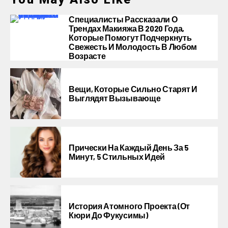
Специалисты Рассказали О
Трендах Макияжа В 2020 Года,
Которые Помогут Подчеркнуть
Свежесть И Молодость В Любом
Возрасте
Вещи, Которые Сильно Старят И
Выглядят Вызывающе
Прически На Каждый День За 5
Минут, 5 Стильных Идей
История Атомного Проекта (от
Кюри До Фукусимы)