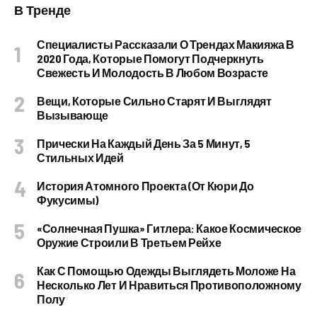
В Тренде
Специалисты Рассказали О Трендах Макияжа В
2020 Года, Которые Помогут Подчеркнуть
Свежесть И Молодость В Любом Возрасте
Вещи, Которые Сильно Старят И Выглядят
Вызывающе
Прически На Каждый День За 5 Минут, 5
Стильных Идей
История Атомного Проекта (от Кюри До
Фукусимы)
«Солнечная Пушка» Гитлера: Какое Космическое
Оружие Строили В Третьем Рейхе
Как С Помощью Одежды Выглядеть Моложе На
Несколько Лет И Нравиться Противоположному
Полу