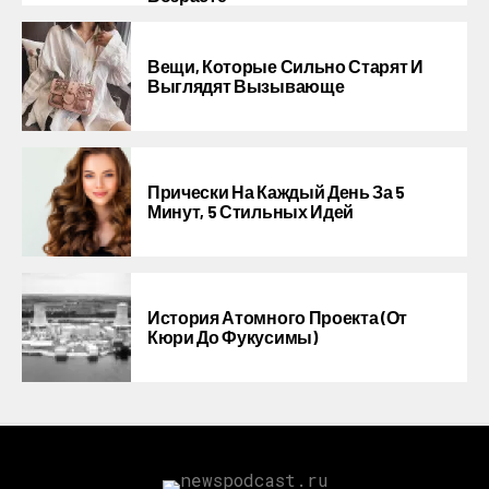
Вещи, Которые Сильно Старят И
Выглядят Вызывающе
Прически На Каждый День За 5
Минут, 5 Стильных Идей
История Атомного Проекта (от
Кюри До Фукусимы)