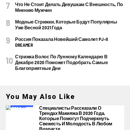
Что Не Стоит Делать Девушкам С Внешность, По
Мнению Мужчин
Модные Стрижки, Которые Будут Популярны
Уже Весной 2021 Года
Россия Показала Новейший Самолет PJ–II
DREAMER
Стрижка Волос По Лунному Календарю В
Декабре 2020 Поможет Подобрать Самые
Благоприятные Дни
You May Also Like
Специалисты Рассказали О
Трендах Макияжа В 2020 Года,
Которые Помогут Подчеркнуть
Свежесть И Молодость В Любом
Возрасте