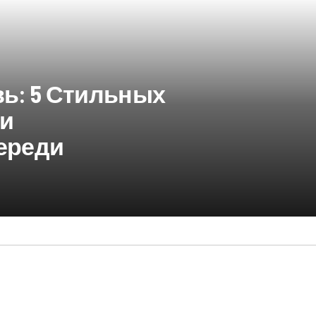
ь: 5 Стильных
ми
ереди