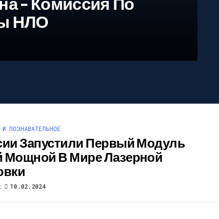
на – Комиссия По
ы НЛО
 И ПОЗНАВАТЕЛЬНОЕ
сии Запустили Первый Модуль
 Мощной В Мире Лазерной
овки
t
10.02.2024