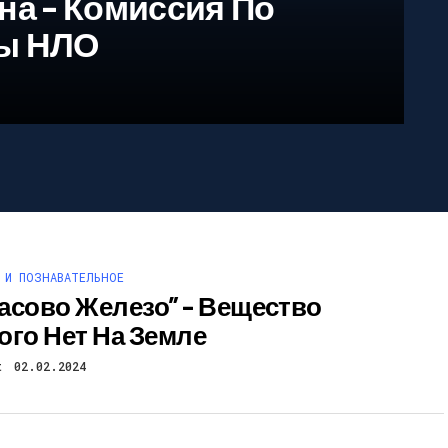
на – Комиссия По
ы НЛО
 И ПОЗНАВАТЕЛЬНОЕ
асово Железо” – Вещество
ого Нет На Земле
t
02.02.2024