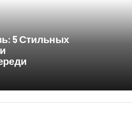
ь: 5 Стильных
ми
ереди