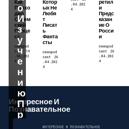
Как
Котор
Ретил
О
.04.202
Прохо
Ых Не
И
4
Дил
Любя
Предс
И
Салем
Т
Казан
Ский
Писат
Ие О
З
Проце
Ь
Росси
Сс
Фанта
И
У
Сты
newspod
newspod
Ч
cast
19
cast
26
newspod
.06.202
.04.202
cast
26
Е
4
4
.04.202
4
Н
И
Ю
Интересное И
П
Познавательное
Р
О
ИНТЕРЕСНОЕ И ПОЗНАВАТЕЛЬНОЕ