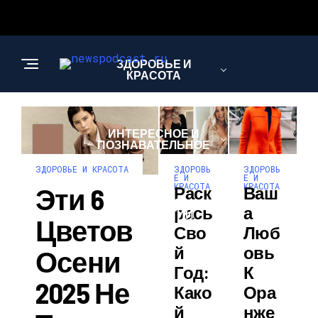
ЗДОРОВЬЕ И
КРАСОТА
ИНТЕРЕСНОЕ И
ПОЗНАВАТЕЛЬНОЕ
ЗДОРОВЬ
ЗДОРОВЬ
ЗДОРОВЬЕ И КРАСОТА
Е И
Е И
КРАСОТА
КРАСОТА
Эти 6
Раск
Ваш
НАУКА И
Рась
А
ТЕХНОЛОГИИ
Цветов
Сво
Люб
Й
Овь
Осени
Год:
К
2025 Не
Како
Ора
Й
Нже