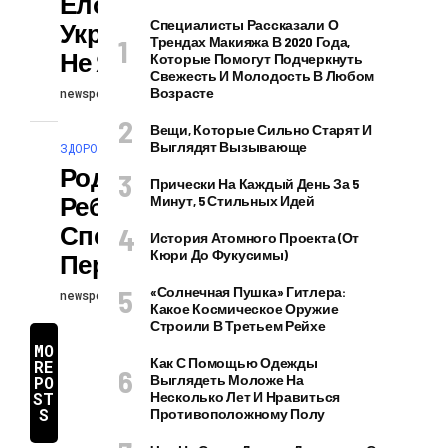
Елочных
Специалисты Рассказали О
Украшениях, И
Трендах Макияжа В 2020 Года,
Не Ядовитое
Которые Помогут Подчеркнуть
Свежесть И Молодость В Любом
Возрасте
newspodcast
24.02.2024
Вещи, Которые Сильно Старят И
Выглядят Вызывающе
ЗДОРОВЬЕ И КРАСОТА
Родился Рыжий
Прически На Каждый День За 5
Ребенок — Не
Минут, 5 Стильных Идей
Спешите
История Атомного Проекта (от
Кюри До Фукусимы)
Переживать
«Солнечная Пушка» Гитлера:
newspodcast
24.02.2024
Какое Космическое Оружие
Строили В Третьем Рейхе
MO
Как С Помощью Одежды
RE
Выглядеть Моложе На
PO
ST
Несколько Лет И Нравиться
S
Противоположному Полу