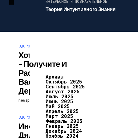
ИНТЕРЕСНОЕ И ПОЗНАВАТЕЛЬНОЕ
Теория Интуитивного Знания
ЗДОРОВЬЕ И КРАСОТА
Хотели Шашлык
– Получите И
Распишитесь,
Архивы
Вас Больше Не
Октябрь 2025
Сентябрь 2025
Держат
Август 2025
Июль 2025
newspodcast
24.02.2024
Июнь 2025
Май 2025
Апрель 2025
Март 2025
ЗДОРОВЬЕ И КРАСОТА
Февраль 2025
Иногда Чужой
Январь 2025
Декабрь 2024
Дядька Роднее
Ноябрь 2024