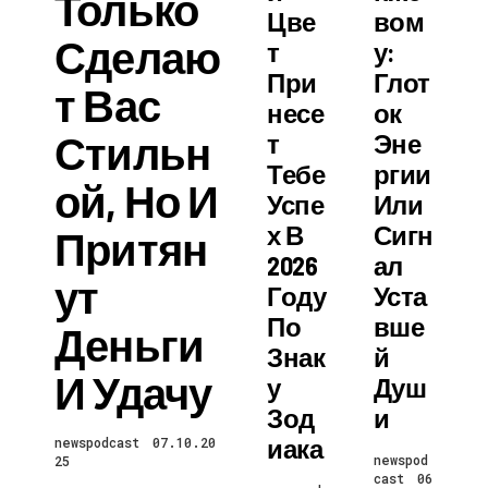
Только
Цве
Вом
Сделаю
Т
У:
При
Глот
Т Вас
Несе
Ок
Стильн
Т
Эне
Тебе
Ргии
Ой, Но И
Успе
Или
Х В
Сигн
Притян
2026
Ал
Ут
Году
Уста
По
Вше
Деньги
Знак
Й
И Удачу
У
Душ
Зод
И
Иака
newspodcast
07.10.20
newspod
25
cast
06