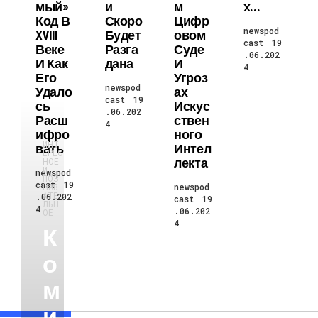
Мый»
И
М
Х…
Код В
Скоро
Цифр
newspod
XVIII
Будет
Овом
cast
19
Веке
Разга
Суде
.06.202
И Как
Дана
И
4
Его
Угроз
newspod
Удало
Ах
cast
19
Сь
Искус
.06.202
Расш
Ствен
4
Ифро
Ного
ИНТ
Вать
Интел
ЕРЕС
Лекта
НОЕ
И
newspod
ПОЗ
cast
19
НАВ
newspod
АТЕ
.06.202
cast
19
ЛЬН
4
.06.202
ОЕ
4
К
О
М
И