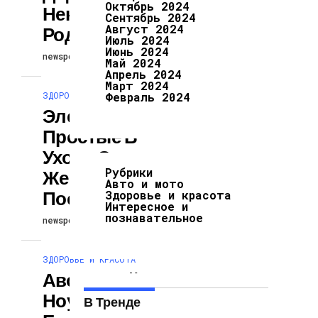
Октябрь 2024
Некоторых
Сентябрь 2024
Август 2024
Родителей
Июль 2024
Июнь 2024
newspodcast
24.02.2024
Май 2024
Апрель 2024
Март 2024
ЗДОРОВЬЕ И КРАСОТА
Февраль 2024
Элегантные И
Простые В
Уходе Стрижки
Рубрики
Женщинам
Авто и мото
После 40 Лет
Здоровье и красота
Интересное и
познавательное
newspodcast
24.02.2024
ЗДОРОВЬЕ И КРАСОТА
Австралийское
Ноу- Хау В
В Тренде