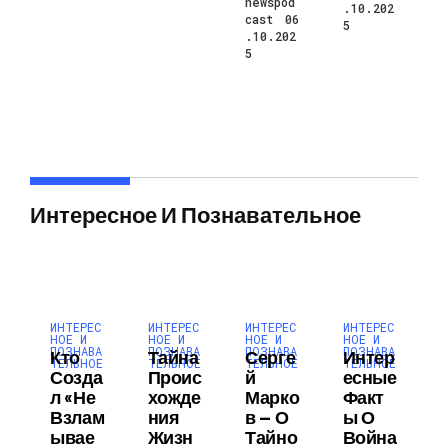
newspod
.10.202
cast
06
5
.10.202
5
Интересное И Познавательное
ИНТЕРЕС
ИНТЕРЕС
ИНТЕРЕС
ИНТЕРЕС
НОЕ И
НОЕ И
НОЕ И
НОЕ И
ПОЗНАВА
ПОЗНАВА
ПОЗНАВА
ПОЗНАВА
Кто
Тайна
Серге
Интер
ТЕЛЬНОЕ
ТЕЛЬНОЕ
ТЕЛЬНОЕ
ТЕЛЬНОЕ
Созда
Проис
Й
Есные
Л «не
Хожде
Марко
Факт
Взлам
Ния
В — О
Ы О
Ывае
Жизн
Тайно
Война