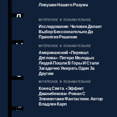
Б
Ловушки Нашего Разума
Л
ИНТЕРЕСНОЕ И ПОЗНАВАТЕЛЬНОЕ
Е
Исследование: Человек Делает
Выбор Бессознательно До
М
Принятия Решения
Ы
ИНТЕРЕСНОЕ И ПОЗНАВАТЕЛЬНОЕ
Н
Американский «перевал
Дятлова»: Пятеро Молодых
Л
Людей Пошли В Горы И Стали
Загадочно Умирать Один За
О
Другим
ИНТЕРЕСНОЕ И ПОЗНАВАТЕЛЬНОЕ
new
Конец Света. «Эффект
spod
Джанибекова» Роман С
cast
26
Элементами Фантастики. Автор
.04
Владлен Карп
.20
24