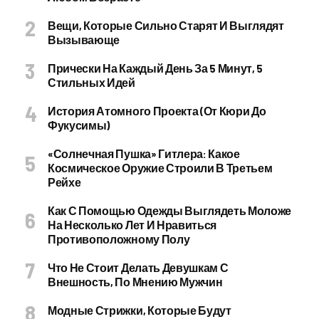
Вещи, Которые Сильно Старят И Выглядят
Вызывающе
Прически На Каждый День За 5 Минут, 5
Стильных Идей
История Атомного Проекта (от Кюри До
Фукусимы)
«Солнечная Пушка» Гитлера: Какое
Космическое Оружие Строили В Третьем
Рейхе
Как С Помощью Одежды Выглядеть Моложе
На Несколько Лет И Нравиться
Противоположному Полу
Что Не Стоит Делать Девушкам С
Внешность, По Мнению Мужчин
Модные Стрижки, Которые Будут