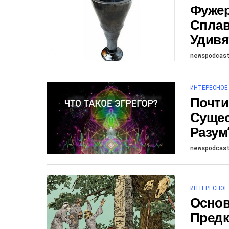
Фужер
Сплав
Удивя
newspodcas
ИНТЕРЕСНОЕ
Почти
Сущес
Разум
newspodcas
ИНТЕРЕСНОЕ
Основ
Предк