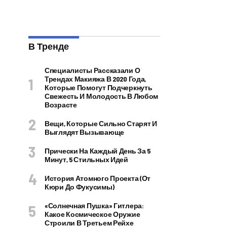
В Тренде
Специалисты Рассказали О
Трендах Макияжа В 2020 Года,
Которые Помогут Подчеркнуть
Свежесть И Молодость В Любом
Возрасте
Вещи, Которые Сильно Старят И
Выглядят Вызывающе
Прически На Каждый День За 5
Минут, 5 Стильных Идей
История Атомного Проекта (от
Кюри До Фукусимы)
«Солнечная Пушка» Гитлера:
Какое Космическое Оружие
Строили В Третьем Рейхе