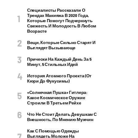
Специалисты Рассказали О
Трендах Макияжа В 2020 Года,
Которые Помогут Подчеркнуть
Свежесть И Молодость В Любом
Возрасте
Вещи, Которые Сильно Старят И
Выглядят Вызывающе
Прически На Каждый День За 5
Минут, 5 Стильных Идей
История Атомного Проекта (от
Кюри До Фукусимы)
«Солнечная Пушка» Гитлера:
Какое Космическое Оружие
Строили В Третьем Рейхе
Что Не Стоит Делать Девушкам С
Внешность, По Мнению Мужчин
Как С Помощью Одежды
Выглядеть Моложе На