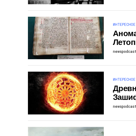
ИНТЕРЕСНОЕ
Анома
Летоп
newspodcas
ИНТЕРЕСНОЕ
Древн
Зашиф
newspodcas