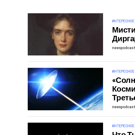
ИНТЕРЕСНОЕ
Мисти
Дирга
newspodcas
ИНТЕРЕСНОЕ
«Солн
Косми
Треть
newspodcas
ИНТЕРЕСНОЕ
Что Т