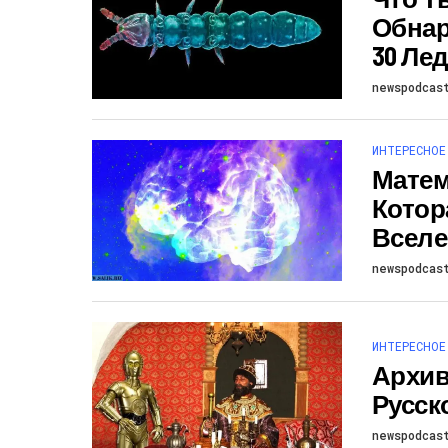
Обнар
30 Ле
newspodcas
ИНТЕРЕСНОЕ
Матем
Котор
Вселе
newspodcas
ИНТЕРЕСНОЕ
Архив
Русск
newspodcas