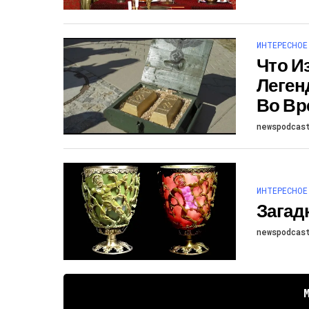
ИНТЕРЕСНОЕ
Что И
Леген
Во Вр
newspodcas
ИНТЕРЕСНОЕ
Загад
newspodcas