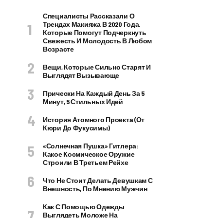
Специалисты Рассказали О
Трендах Макияжа В 2020 Года,
Которые Помогут Подчеркнуть
Свежесть И Молодость В Любом
Возрасте
Вещи, Которые Сильно Старят И
Выглядят Вызывающе
Прически На Каждый День За 5
Минут, 5 Стильных Идей
История Атомного Проекта (от
Кюри До Фукусимы)
«Солнечная Пушка» Гитлера:
Какое Космическое Оружие
Строили В Третьем Рейхе
Что Не Стоит Делать Девушкам С
Внешность, По Мнению Мужчин
Как С Помощью Одежды
Выглядеть Моложе На