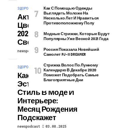
Как С Помощью Одежды
ЗДОРОВЬЕ И КРАСОТА
Выглядеть Моложе На
Актуальные
Несколько Лет И Нравиться
Цвета Губ Лета
Противоположному Полу
2025: И Как Найти
Модные Стрижки, Которые Будут
Популярны Уже Весной 2021 Года
Свой
Россия Показала Новейший
newspodcast
03.08.2025
Самолет PJ–II DREAMER
Стрижка Волос По Лунному
ЗДОРОВЬЕ И КРАСОТА
Календарю В Декабре 2020
Какой Ваш
Поможет Подобрать Самые
Благоприятные Дни
Эстетический
Стиль В Моде И
Интерьере:
Месяц Рождения
Подскажет
newspodcast
03.08.2025