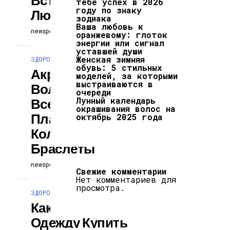
тебе успех в 2026
году по знаку
Любовь
зодиака
Ваша любовь к
newspodcast
04.08.2025
оранжевому: глоток
энергии или сигнал
уставшей души
Женская зимняя
ЗДОРОВЬЕ И КРАСОТА
обувь: 5 стильных
Акриловая
моделей, за которыми
выстраиваются в
Волна: Почему
очереди
Лунный календарь
Все Снова Носят
окрашивания волос на
Пластиковые
октябрь 2025 года
Кольца И
Браслеты
newspodcast
04.08.2025
Свежие комментарии
Нет комментариев для
просмотра.
ЗДОРОВЬЕ И КРАСОТА
Какую Верхнюю
Одежду Купить