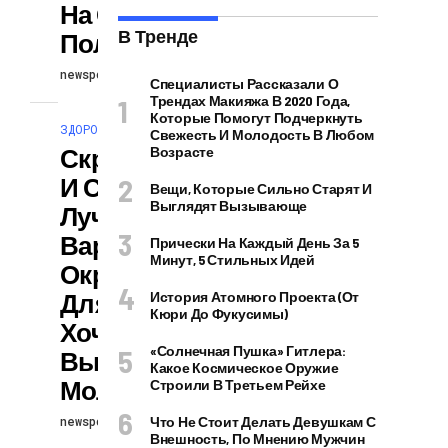
На Осень 2025:
В Тренде
Полный Гид
newspodcast
04.08.2025
Специалисты Рассказали О
Трендах Макияжа В 2020 Года,
Которые Помогут Подчеркнуть
ЗДОРОВЬЕ И КРАСОТА
Свежесть И Молодость В Любом
Скрыть Возраст
Возрасте
И Седину: 10
Вещи, Которые Сильно Старят И
Выглядят Вызывающе
Лучших
Вариантов
Прически На Каждый День За 5
Минут, 5 Стильных Идей
Окрашивания
Для Тех, Кто
История Атомного Проекта (от
Кюри До Фукусимы)
Хочет
«Солнечная Пушка» Гитлера:
Выглядеть
Какое Космическое Оружие
Моложе
Строили В Третьем Рейхе
newspodcast
Что Не Стоит Делать Девушкам С
04.08.2025
Внешность, По Мнению Мужчин