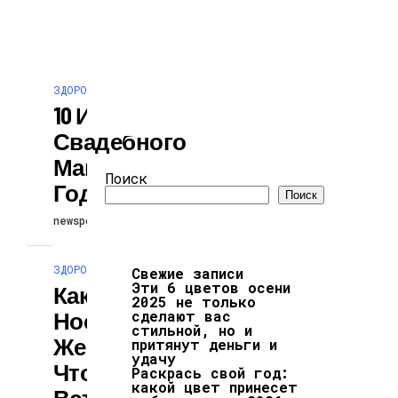
ЗДОРОВЬЕ И КРАСОТА
10 Идей Лучшего
Свадебного
Маникюра 2025
Поиск
Года
Поиск
newspodcast
04.08.2025
ЗДОРОВЬЕ И КРАСОТА
Свежие записи
Эти 6 цветов осени
Какой Цвет
2025 не только
Носить
сделают вас
стильной, но и
Женщине,
притянут деньги и
удачу
Чтобы Наконец
Раскрась свой год:
какой цвет принесет
Встретить Свою