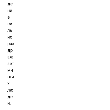
де
ни
е
си
ль
но
раз
др
аж
ает
мн
оги
х
лю
де
й.