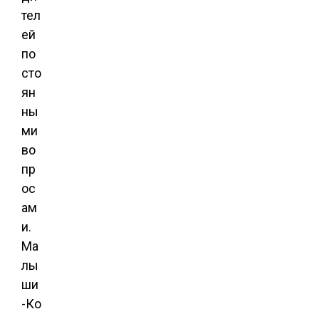
тел
ей
по
сто
ян
ны
ми
во
пр
ос
ам
и.
Ма
лы
ши
-Ко