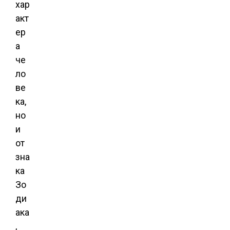
хар
акт
ер
а
че
ло
ве
ка,
но
и
от
зна
ка
Зо
ди
ака
,