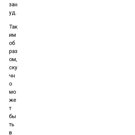
зан
уд.
Так
им
об
раз
ом,
ску
чн
о
мо
же
т
бы
ть
в