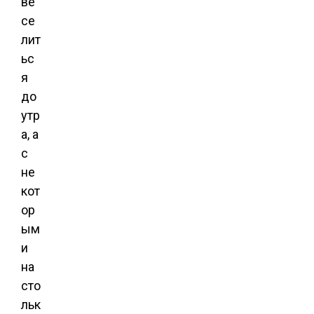
ве
се
лит
ьс
я
до
утр
а, а
с
не
кот
ор
ым
и
на
сто
льк