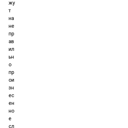
жу
т
на
не
пр
ав
ил
ьн
о
пр
ои
зн
ес
ен
но
е
сл