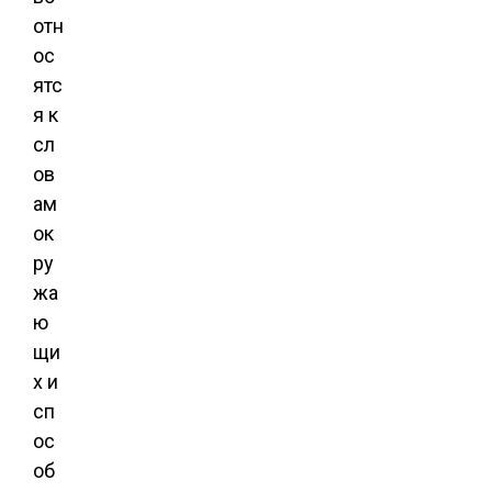
отн
ос
ятс
я к
сл
ов
ам
ок
ру
жа
ю
щи
х и
сп
ос
об