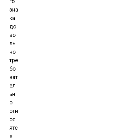
го
зна
ка
до
во
ль
но
тре
бо
ват
ел
ьн
о
отн
ос
ятс
я