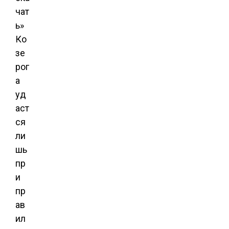
чат
ь»
Ко
зе
рог
а
уд
аст
ся
ли
шь
пр
и
пр
ав
ил