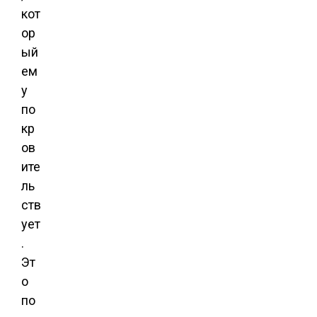
кот
ор
ый
ем
у
по
кр
ов
ите
ль
ств
ует
.
Эт
о
по