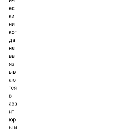
ич
ес
ки
ни
ког
да
не
вв
яз
ыв
аю
тся
в
ава
нт
юр
ы и