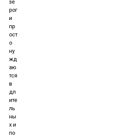
зе
рог
и
пр
ост
о
ну
жд
аю
тся
в
дл
ите
ль
ны
х и
по