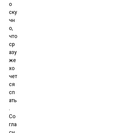
о
ску
чн
о,
что
ср
азу
же
хо
чет
ся
сп
ать
.
Со
гла
сн