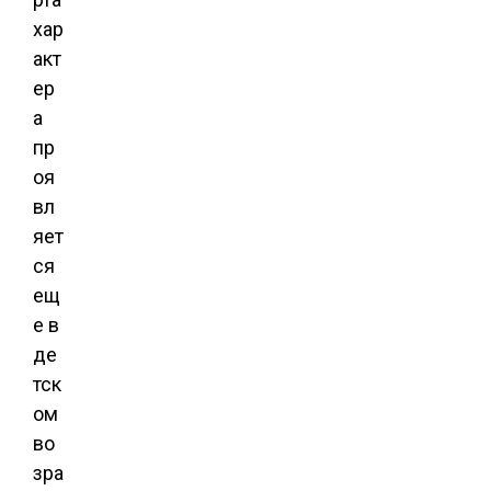
хар
акт
ер
а
пр
оя
вл
яет
ся
ещ
е в
де
тск
ом
во
зра