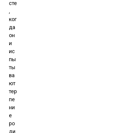
сте
,
ког
да
он
и
ис
пы
ты
ва
ют
тер
пе
ни
е
ро
ди