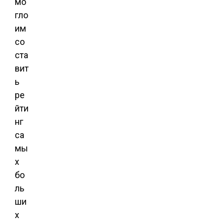
мо
гло
им
со
ста
вит
ь
ре
йти
нг
са
мы
х
бо
ль
ши
х