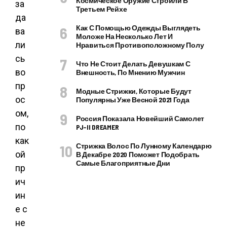
Космическое Оружие Строили В
за
Третьем Рейхе
да
Как С Помощью Одежды Выглядеть
ва
Моложе На Несколько Лет И
ли
Нравиться Противоположному Полу
сь
Что Не Стоит Делать Девушкам С
во
Внешность, По Мнению Мужчин
пр
Модные Стрижки, Которые Будут
ос
Популярны Уже Весной 2021 Года
ом,
Россия Показала Новейший Самолет
по
PJ–II DREAMER
как
Стрижка Волос По Лунному Календарю
ой
В Декабре 2020 Поможет Подобрать
Самые Благоприятные Дни
пр
ич
ин
е с
не