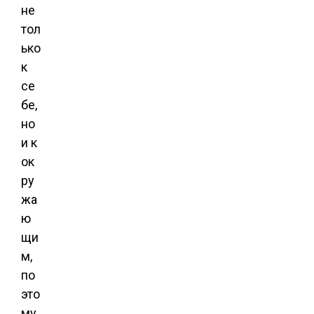
не
тол
ько
к
се
бе,
но
и к
ок
ру
жа
ю
щи
м,
по
это
му