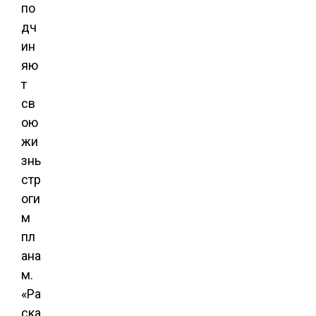
по
дч
ин
яю
т
св
ою
жи
знь
стр
оги
м
пл
ана
м.
«Ра
ска