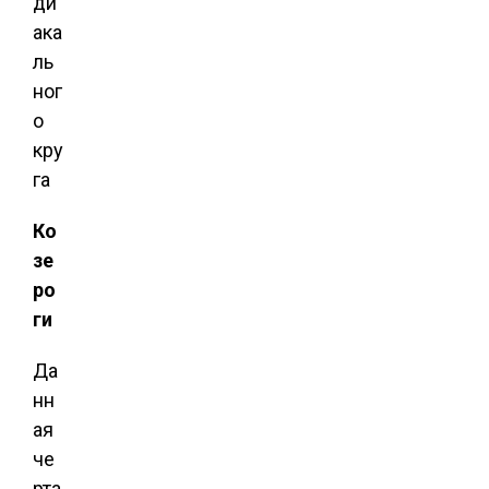
ди
ака
ль
ног
о
кру
га
Ко
зе
ро
ги
Да
нн
ая
че
рта