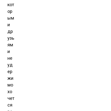
кот
ор
ым
и
др
узь
ям
и
не
уд
ер
жи
мо
хо
чет
ся