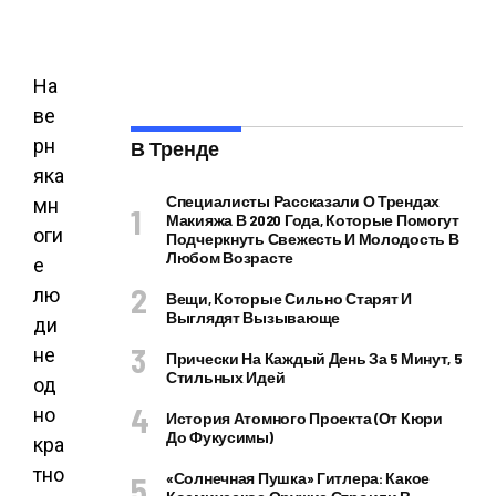
На
ве
рн
В Тренде
яка
Специалисты Рассказали О Трендах
мн
Макияжа В 2020 Года, Которые Помогут
оги
Подчеркнуть Свежесть И Молодость В
Любом Возрасте
е
лю
Вещи, Которые Сильно Старят И
Выглядят Вызывающе
ди
не
Прически На Каждый День За 5 Минут, 5
Стильных Идей
од
но
История Атомного Проекта (от Кюри
До Фукусимы)
кра
тно
«Солнечная Пушка» Гитлера: Какое