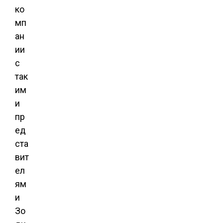
ко
мп
ан
ии
с
так
им
и
пр
ед
ста
вит
ел
ям
и
Зо