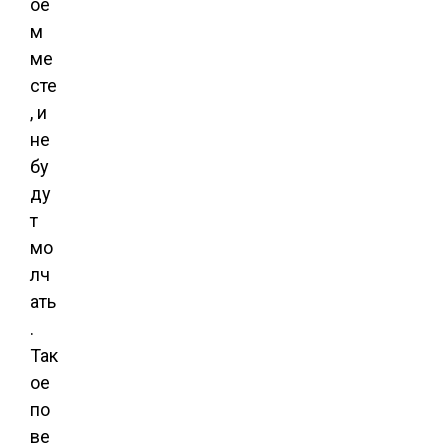
ое
м
ме
сте
, и
не
бу
ду
т
мо
лч
ать
.
Так
ое
по
ве