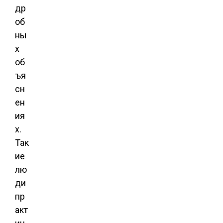
др
об
ны
х
об
ъя
сн
ен
ия
х.
Так
ие
лю
ди
пр
акт