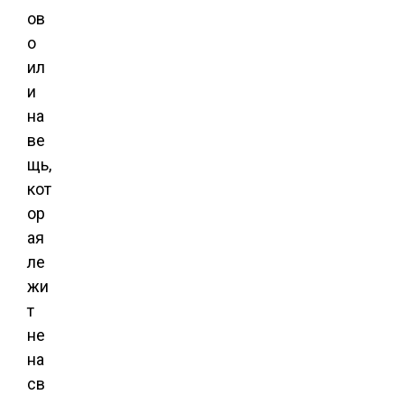
ов
о
ил
и
на
ве
щь,
кот
ор
ая
ле
жи
т
не
на
св