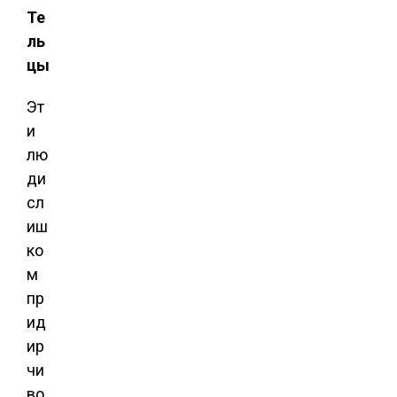
Те
ль
цы
Эт
и
лю
ди
сл
иш
ко
м
пр
ид
ир
чи
во