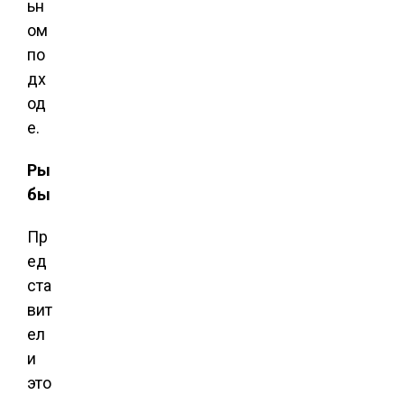
ьн
ом
по
дх
од
е.
Ры
бы
Пр
ед
ста
вит
ел
и
это