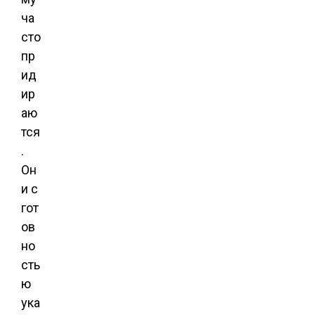
ча
сто
пр
ид
ир
аю
тся
.
Он
и с
гот
ов
но
сть
ю
ука