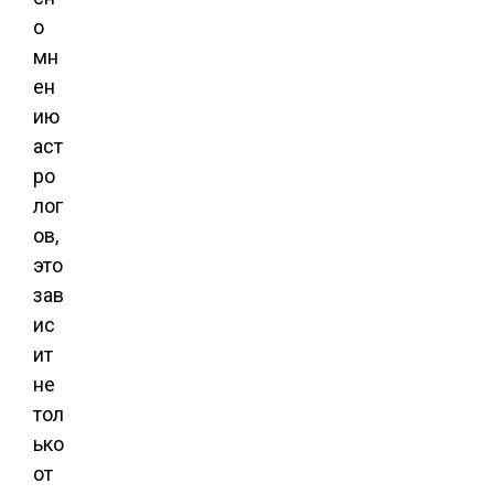
о
мн
ен
ию
аст
ро
лог
ов,
это
зав
ис
ит
не
тол
ько
от