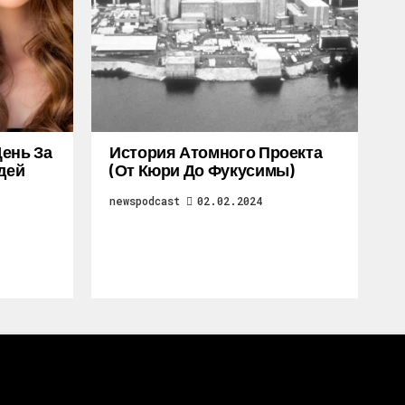
ень За
История Атомного Проекта
дей
(от Кюри До Фукусимы)
newspodcast
02.02.2024