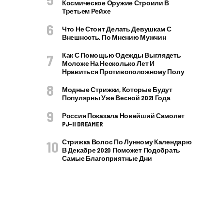
Космическое Оружие Строили В
Третьем Рейхе
Что Не Стоит Делать Девушкам С
Внешность, По Мнению Мужчин
Как С Помощью Одежды Выглядеть
Моложе На Несколько Лет И
Нравиться Противоположному Полу
Модные Стрижки, Которые Будут
Популярны Уже Весной 2021 Года
Россия Показала Новейший Самолет
PJ–II DREAMER
Стрижка Волос По Лунному Календарю
В Декабре 2020 Поможет Подобрать
Самые Благоприятные Дни