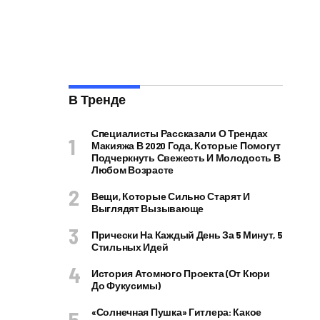
В Тренде
Специалисты Рассказали О Трендах
Макияжа В 2020 Года, Которые Помогут
Подчеркнуть Свежесть И Молодость В
Любом Возрасте
Вещи, Которые Сильно Старят И
Выглядят Вызывающе
Прически На Каждый День За 5 Минут, 5
Стильных Идей
История Атомного Проекта (от Кюри
До Фукусимы)
«Солнечная Пушка» Гитлера: Какое