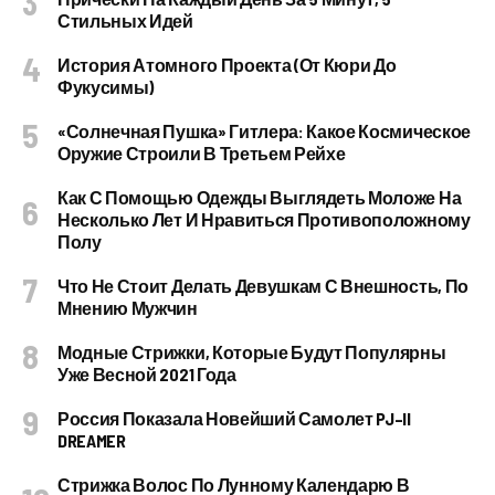
Стильных Идей
История Атомного Проекта (от Кюри До
Фукусимы)
«Солнечная Пушка» Гитлера: Какое Космическое
Оружие Строили В Третьем Рейхе
Как С Помощью Одежды Выглядеть Моложе На
Несколько Лет И Нравиться Противоположному
Полу
Что Не Стоит Делать Девушкам С Внешность, По
Мнению Мужчин
Модные Стрижки, Которые Будут Популярны
Уже Весной 2021 Года
Россия Показала Новейший Самолет PJ–II
DREAMER
Стрижка Волос По Лунному Календарю В