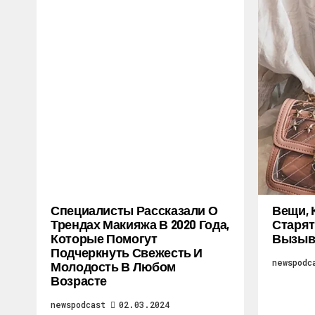
Специалисты Рассказали О
Вещи, 
Трендах Макияжа В 2020 Года,
Старят
Которые Помогут
Вызыв
Подчеркнуть Свежесть И
newspodc
Молодость В Любом
Возрасте
newspodcast
02.03.2024