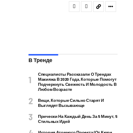
В Тренде
Специалисты Рассказали О Трендах
Макияжа В 2020 Года, Которые Помогут
Подчеркнуть Свежесть И Молодость В
Любом Возрасте
Вещи, Которые Сильно Старят И
Выглядят Вызывающе
Прически На Каждый День За 5 Минут, 5
Стильных Идей
История Атомного Проекта (от Кюри