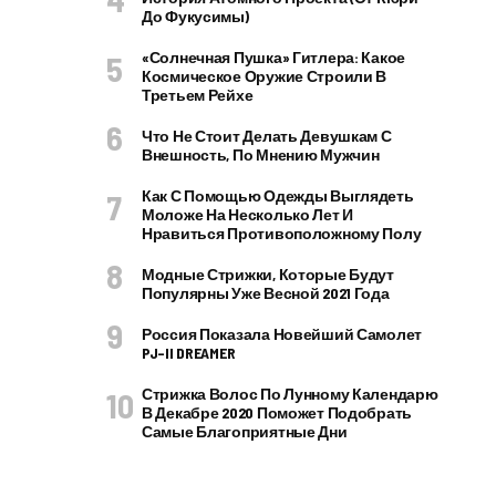
До Фукусимы)
«Солнечная Пушка» Гитлера: Какое
Космическое Оружие Строили В
Третьем Рейхе
Что Не Стоит Делать Девушкам С
Внешность, По Мнению Мужчин
Как С Помощью Одежды Выглядеть
Моложе На Несколько Лет И
Нравиться Противоположному Полу
Модные Стрижки, Которые Будут
Популярны Уже Весной 2021 Года
Россия Показала Новейший Самолет
PJ–II DREAMER
Стрижка Волос По Лунному Календарю
В Декабре 2020 Поможет Подобрать
Самые Благоприятные Дни