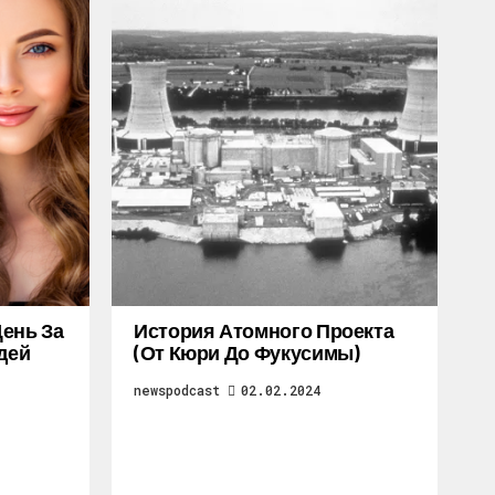
ень За
История Атомного Проекта
дей
(от Кюри До Фукусимы)
newspodcast
02.02.2024