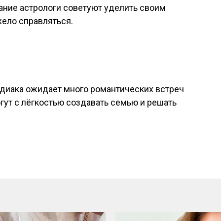
ние астрологи советуют уделить своим
жело справляться.
одиака ожидает много романтических встреч
огут с лёгкостью создавать семью и решать