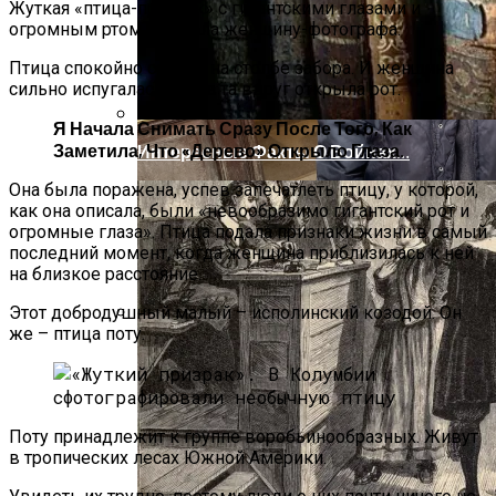
Жуткая «птица-призрак» с гигантскими глазами и
огромным ртом напугала женщину-фотографа.
Птица спокойно сидела на столбе забора. И женщина
сильно испугалась когда та вдруг открыла рот.
Я Начала Снимать Сразу После Того, Как
Заметила, Что «дерево» Открыло Глаза.
Интересные Факты О Войнах…
Она была поражена, успев запечатлеть птицу, у которой,
как она описала, были «невообразимо гигантский рот и
огромные глаза». Птица подала признаки жизни в самый
последний момент, когда женщина приблизилась к ней
на близкое расстояние.
Этот добродушный малый – исполинский козодой. Он
же – птица поту.
Женская Зимняя Обувь: 5 Стильных
Моделей, За Которыми
Выстраиваются В Очереди
Поту принадлежит к группе воробьинообразных. Живут
в тропических лесах Южной Америки.