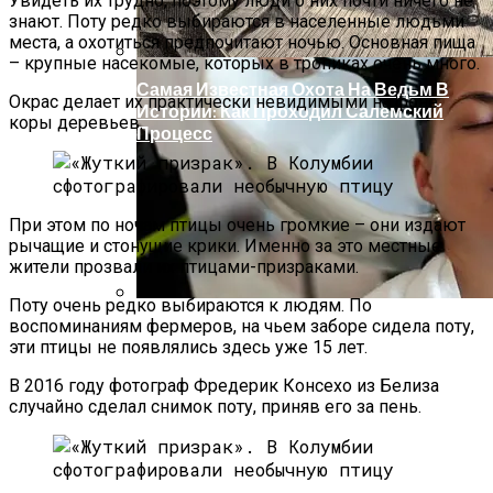
Увидеть их трудно, поэтому люди о них почти ничего не
знают. Поту редко выбираются в населенные людьми
места, а охотиться предпочитают ночью. Основная пища
– крупные насекомые, которых в тропиках очень много.
Самая Известная Охота На Ведьм В
Окрас делает их практически невидимыми на фоне
Истории: Как Проходил Салемский
коры деревьев.
Процесс
При этом по ночам птицы очень громкие – они издают
рычащие и стонущие крики. Именно за это местные
жители прозвали их птицами-призраками.
Поту очень редко выбираются к людям. По
воспоминаниям фермеров, на чьем заборе сидела поту,
Лунный Календарь Окрашивания
эти птицы не появлялись здесь уже 15 лет.
Волос На Октябрь 2025 Года
В 2016 году фотограф Фредерик Консехо из Белиза
случайно сделал снимок поту, приняв его за пень.