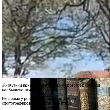
Тайна Происхождения Жизни Скоро
Будет Разгадана
Сергей Марков — О Тайном Цифровом
Суде И Угрозах Искусственного
Интеллекта
Ваша Любовь К Оранжевому: Глоток
Энергии Или Сигнал Уставшей Души
На ферме у реки Магдалена (Колумбия)
сфотографировали необычную птицу.