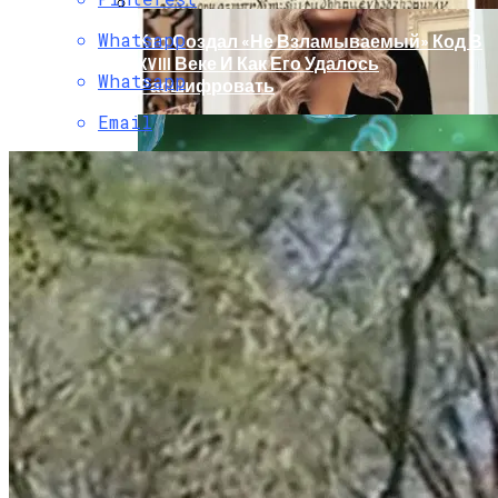
Whatsapp
Кто Создал «не Взламываемый» Код В
XVIII Веке И Как Его Удалось
Whatsapp
Расшифровать
Email
Раскрась Свой Год: Какой Цвет
Принесет Тебе Успех В 2026 Году По
Знаку Зодиака