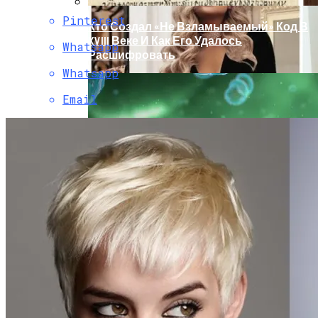
Pinterest
Кто Создал «не Взламываемый» Код В
XVIII Веке И Как Его Удалось
Whatsapp
Расшифровать
Whatsapp
Email
Раскрась Свой Год: Какой Цвет
Принесет Тебе Успех В 2026 Году По
Знаку Зодиака