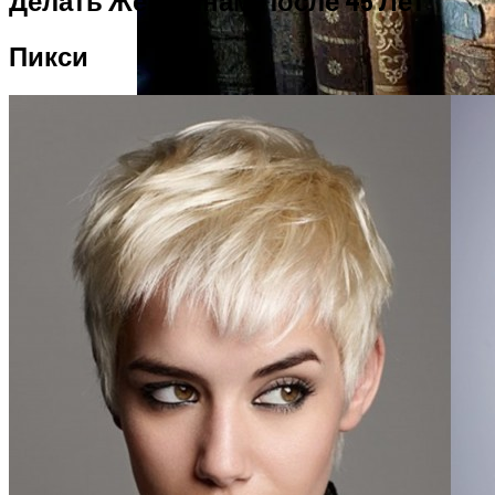
Делать Женщинам После 45 Лет
Пикси
Интересные Факты О Войнах…
Женская Зимняя Обувь: 5 Стильных
Моделей, За Которыми
Выстраиваются В Очереди