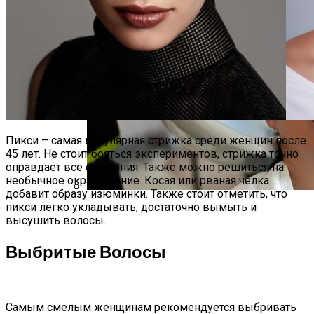
Самая Известная Охота На Ведьм В
Истории: Как Проходил Салемский
Процесс
Пикси – самая популярная стрижка среди женщин после
45 лет. Не стоит бояться экспериментов, стрижка точно
оправдает все ожидания. Также можно решиться на
необычное окрашивание. Косая или рваная челка
добавит образу изюминки. Также стоит отметить, что
пикси легко укладывать, достаточно вымыть и
Лунный Календарь Окрашивания
высушить волосы.
Волос На Октябрь 2025 Года
Выбритые Волосы
Самым смелым женщинам рекомендуется выбривать