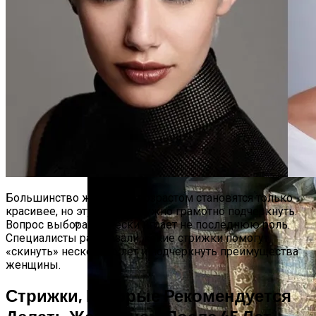
Тайна Происхождения Жизни Скоро
Будет Разгадана
Сергей Марков — О Тайном Цифровом
Суде И Угрозах Искусственного
Интеллекта
Большинство женщин с возрастом становятся только
красивее, но эту красоту нужно грамотно подчеркнуть.
Вопрос выбора прически играет не последнюю роль.
Специалисты рассказали, какие стрижки помогут
Ваша Любовь К Оранжевому: Глоток
«скинуть» несколько лет и подчеркнуть преимущества
Энергии Или Сигнал Уставшей Души
женщины.
Стрижки, Которые Рекомендуется