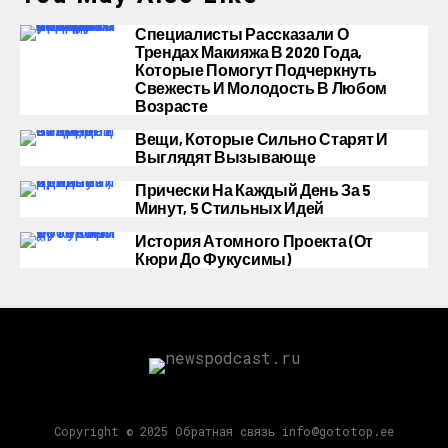
Специалисты Рассказали О
Трендах Макияжа В 2020 Года,
Которые Помогут Подчеркнуть
Свежесть И Молодость В Любом
Возрасте
Вещи, Которые Сильно Старят И
Выглядят Вызывающе
Прически На Каждый День За 5
Минут, 5 Стильных Идей
История Атомного Проекта (от
Кюри До Фукусимы)
Copyright © 2025 Обратная связь info@gototop.ee