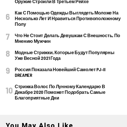
Оружие Строили В Третьем Рейхе
Как С Помощью Одежды Выглядеть Моложе На
Несколько Лет И Нравиться Противоположному
Полу
Что Не Стоит Делать Девушкам С Внешность, По
Мнению Мужчин
Модные Стрижки, Которые Будут Популярны
Уже Весной 2021 Года
Россия Показала Новейший Самолет PJ–II
DREAMER
Стрижка Волос По Лунному Календарю В
Декабре 2020 Поможет Подобрать Самые
Благоприятные Дни
You May Also Like