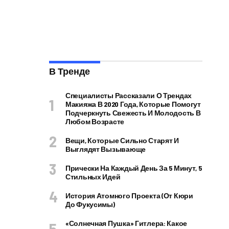
В Тренде
Специалисты Рассказали О Трендах
Макияжа В 2020 Года, Которые Помогут
Подчеркнуть Свежесть И Молодость В
Любом Возрасте
Вещи, Которые Сильно Старят И
Выглядят Вызывающе
Прически На Каждый День За 5 Минут, 5
Стильных Идей
История Атомного Проекта (от Кюри
До Фукусимы)
«Солнечная Пушка» Гитлера: Какое