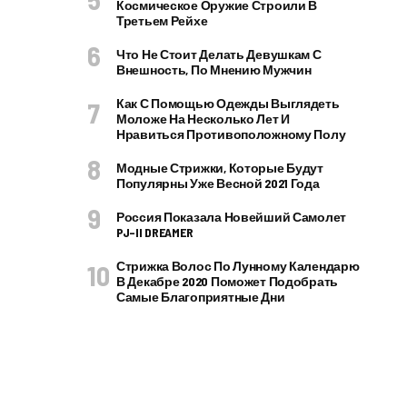
Космическое Оружие Строили В
Третьем Рейхе
Что Не Стоит Делать Девушкам С
Внешность, По Мнению Мужчин
Как С Помощью Одежды Выглядеть
Моложе На Несколько Лет И
Нравиться Противоположному Полу
Модные Стрижки, Которые Будут
Популярны Уже Весной 2021 Года
Россия Показала Новейший Самолет
PJ–II DREAMER
Стрижка Волос По Лунному Календарю
В Декабре 2020 Поможет Подобрать
Самые Благоприятные Дни