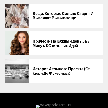
Вещи, Которые Сильно Старят И
Выглядят Вызывающе
Прически На Каждый День За 5
Минут, 5 Стильных Идей
История Атомного Проекта (от
Кюри До Фукусимы)