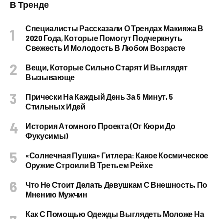
В Тренде
Специалисты Рассказали О Трендах Макияжа В
2020 Года, Которые Помогут Подчеркнуть
Свежесть И Молодость В Любом Возрасте
Вещи, Которые Сильно Старят И Выглядят
Вызывающе
Прически На Каждый День За 5 Минут, 5
Стильных Идей
История Атомного Проекта (от Кюри До
Фукусимы)
«Солнечная Пушка» Гитлера: Какое Космическое
Оружие Строили В Третьем Рейхе
Что Не Стоит Делать Девушкам С Внешность, По
Мнению Мужчин
Как С Помощью Одежды Выглядеть Моложе На