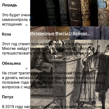
Лошадь
Это будет очень эмоциональный год, поэтому только
самоконтроль поможет уберечь нервную систему от
истощения.
Интересные Факты О Войнах…
Коза
Этот год станет положительным во всех смыслах.
Многие найдут свою вторую половинку, смогут
путешествовать и перейти на более престижную работу.
Обезьяна
Не стоит тратить свой энергетический потенциал попусту
Женская Зимняя Обувь: 5 Стильных
и делать несколько дел одновременно. Во второй
Моделей, За Которыми
половине года понадобятся силы для решения сложных
Выстраиваются В Очереди
вопросов с недвижимостью.
Петух
В 2019 году настанет подходящее время для получения