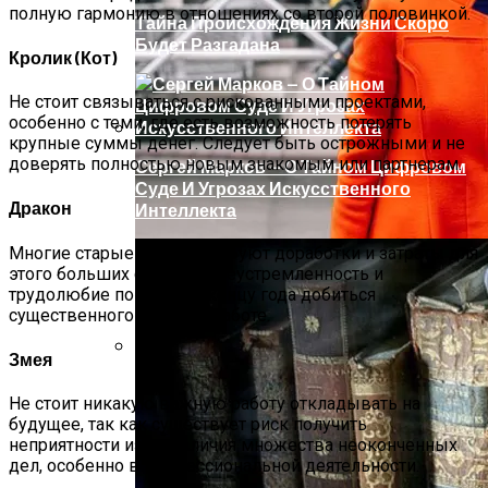
полную гармонию в отношениях со второй половинкой.
Тайна Происхождения Жизни Скоро
Будет Разгадана
Кролик (Кот)
Не стоит связываться с рискованными проектами,
особенно с теми, где есть возможность потерять
крупные суммы денег. Следует быть острожными и не
доверять полностью новым знакомым или партнерам.
Сергей Марков — О Тайном Цифровом
Суде И Угрозах Искусственного
Дракон
Интеллекта
Многие старые дела потребуют доработки и затраты для
этого больших сил. Но целеустремленность и
трудолюбие поможет к концу года добиться
существенного успеха в работе.
Змея
Ваша Любовь К Оранжевому: Глоток
Не стоит никакую важную работу откладывать на
Энергии Или Сигнал Уставшей Души
будущее, так как существует риск получить
неприятности из-за наличия множества неоконченных
дел, особенно в профессиональной деятельности.