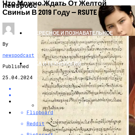
Что Можно Ждать От Желтой
ЗДОРОВЬЕ И КРАСОТА
newspodcast.ru
Свиньи В 2019 Году — RSUTE
ИНТЕРЕСНОЕ И ПОЗНАВАТЕЛЬНОЕ
By
newspodcast
НАУКА И ТЕХНОЛОГИИ
Published
25.04.2024
Flipboard
Эти 6 Цветов Осени 2025 Не Только
Сделают Вас Стильной, Но И Притянут
Reddit
Деньги И Удачу
Pinterest