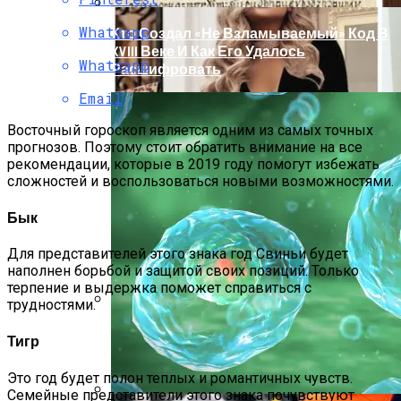
Whatsapp
Кто Создал «не Взламываемый» Код В
XVIII Веке И Как Его Удалось
Whatsapp
Расшифровать
Email
Восточный гороскоп является одним из самых точных
прогнозов. Поэтому стоит обратить внимание на все
рекомендации, которые в 2019 году помогут избежать
сложностей и воспользоваться новыми возможностями.
Бык
Для представителей этого знака год Свиньи будет
наполнен борьбой и защитой своих позиций. Только
терпение и выдержка поможет справиться с
трудностями.
Раскрась Свой Год: Какой Цвет
Тигр
Принесет Тебе Успех В 2026 Году По
Знаку Зодиака
Это год будет полон теплых и романтичных чувств.
Семейные представители этого знака почувствуют