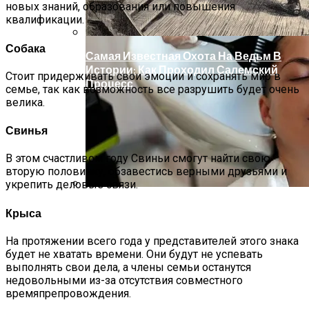
новых знаний, образования или повышения
квалификации.
Собака
Самая Известная Охота На Ведьм В
Истории: Как Проходил Салемский
Стоит придерживать свои эмоции и сохранять мир в
Процесс
семье, так как возможность все разрушить будет очень
велика.
Свинья
В этом счастливом году Свиньи смогут найти свою
вторую половинку, обзавестись верными друзьями и
укрепить деловые связи.
Лунный Календарь Окрашивания
Крыса
Волос На Октябрь 2025 Года
На протяжении всего года у представителей этого знака
будет не хватать времени. Они будут не успевать
выполнять свои дела, а члены семьи останутся
недовольными из-за отсутствия совместного
времяпрепровождения.