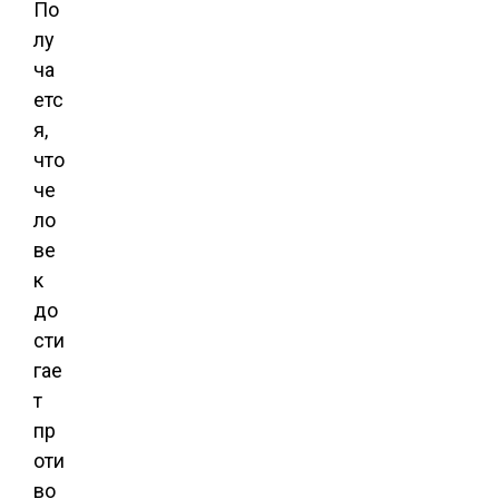
По
лу
ча
етс
я,
что
че
ло
ве
к
до
сти
гае
т
пр
оти
во