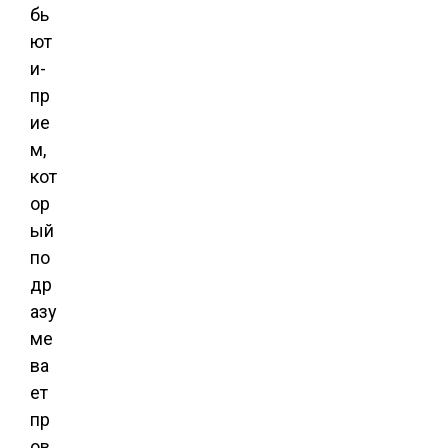
бь
ют
и-
пр
ие
м,
кот
ор
ый
по
др
азу
ме
ва
ет
пр
ов