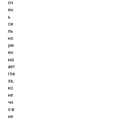
оч
ен
ь
си
ль
но
ум
ен
ьш
ает
гла
за,
ко
не
чн
о в
не