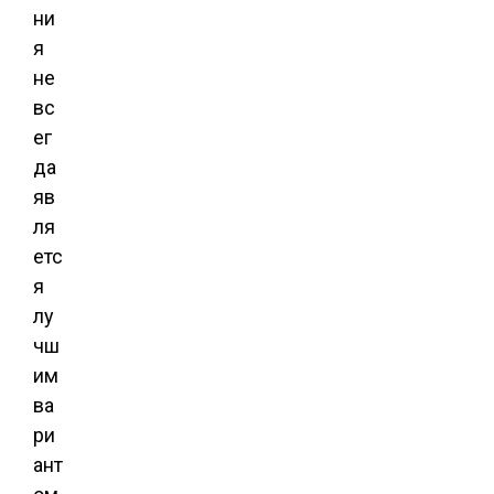
ни
я
не
вс
ег
да
яв
ля
етс
я
лу
чш
им
ва
ри
ант