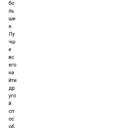
бо
ль
ши
е.
Лу
чш
е
вс
его
на
йти
др
уго
й
сп
ос
об,