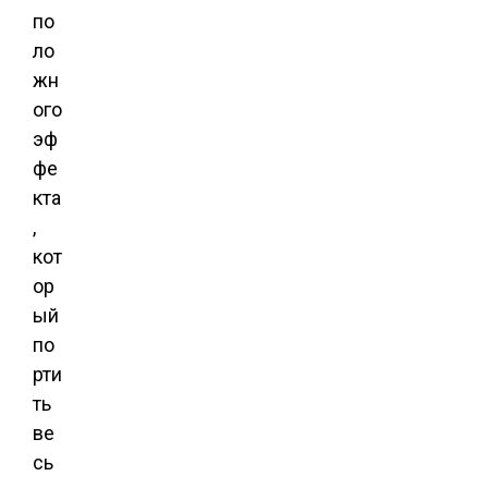
по
ло
жн
ого
эф
фе
кта
,
кот
ор
ый
по
рти
ть
ве
сь