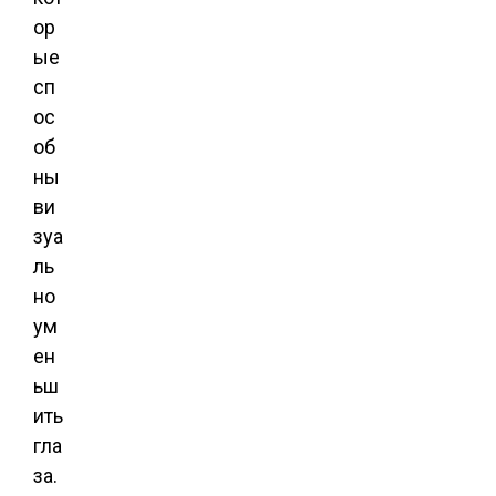
ор
ые
сп
ос
об
ны
ви
зуа
ль
но
ум
ен
ьш
ить
гла
за.