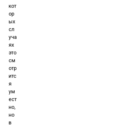
кот
ор
ых
сл
уча
ях
это
см
отр
итс
я
ум
ест
но,
но
в