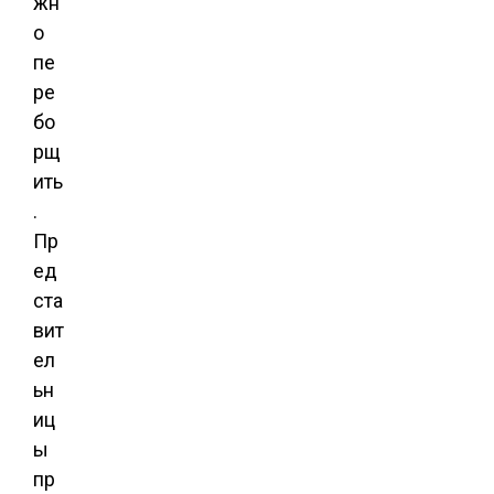
жн
о
пе
ре
бо
рщ
ить
.
Пр
ед
ста
вит
ел
ьн
иц
ы
пр