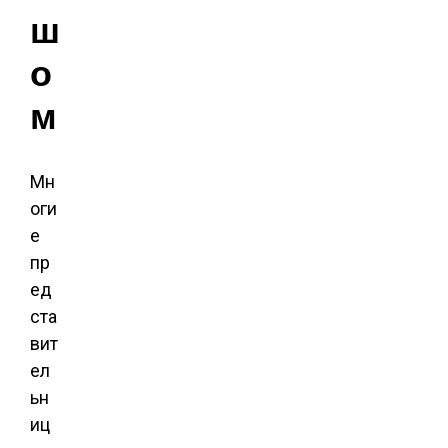
ш
о
м
Мн
оги
е
пр
ед
ста
вит
ел
ьн
иц