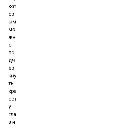
кот
ор
ым
мо
жн
о
по
дч
ер
кну
ть
кра
сот
у
гла
з и