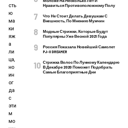
Моложе На Несколько Лет И
сть
Нравиться Противоположному Полу
ю
Что Не Стоит Делать Девушкам С
ма
Внешность, По Мнению Мужчин
ки
Модные Стрижки, Которые Будут
яж
Популярны Уже Весной 2021 Года
а
Россия Показала Новейший Самолет
ли
PJ–II DREAMER
ца,
Стрижка Волос По Лунному Календарю
но
В Декабре 2020 Поможет Подобрать
Самые Благоприятные Дни
ин
ог
да
с
эти
м
мо