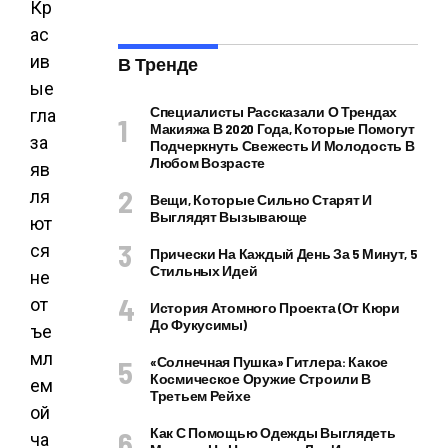
Кр
ас
ив
В Тренде
ые
Специалисты Рассказали О Трендах
гла
Макияжа В 2020 Года, Которые Помогут
за
Подчеркнуть Свежесть И Молодость В
Любом Возрасте
яв
ля
Вещи, Которые Сильно Старят И
Выглядят Вызывающе
ют
ся
Прически На Каждый День За 5 Минут, 5
Стильных Идей
не
от
История Атомного Проекта (от Кюри
До Фукусимы)
ъе
мл
«Солнечная Пушка» Гитлера: Какое
Космическое Оружие Строили В
ем
Третьем Рейхе
ой
Как С Помощью Одежды Выглядеть
ча