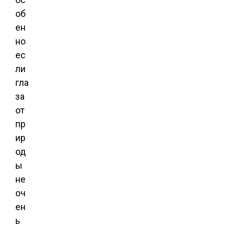
об
ен
но
ес
ли
гла
за
от
пр
ир
од
ы
не
оч
ен
ь