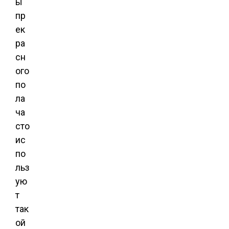
ы
пр
ек
ра
сн
ого
по
ла
ча
сто
ис
по
льз
ую
т
так
ой