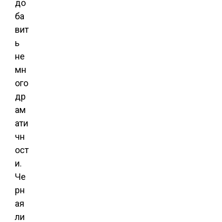
до
ба
вит
ь
не
мн
ого
др
ам
ати
чн
ост
и.
Че
рн
ая
ли