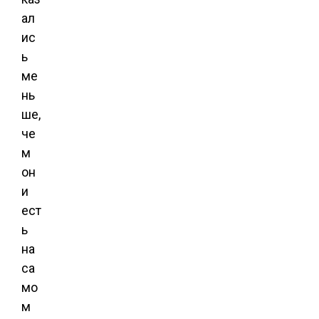
ал
ис
ь
ме
нь
ше,
че
м
он
и
ест
ь
на
са
мо
м