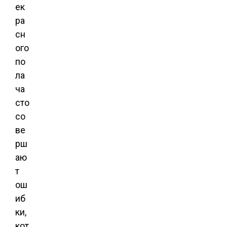
ек
ра
сн
ого
по
ла
ча
сто
со
ве
рш
аю
т
ош
иб
ки,
кот