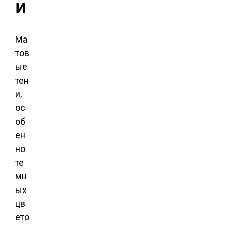
и
Ма
тов
ые
тен
и,
ос
об
ен
но
те
мн
ых
цв
ето