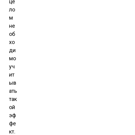
це
ло
м
не
об
хо
ди
мо
уч
ит
ыв
ать
так
ой
эф
фе
кт.