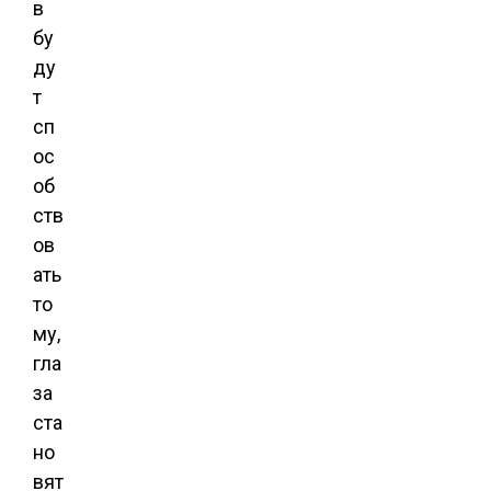
в
бу
ду
т
сп
ос
об
ств
ов
ать
то
му,
гла
за
ста
но
вят