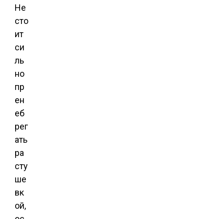
Не
сто
ит
си
ль
но
пр
ен
еб
рег
ать
ра
сту
ше
вк
ой,
ос