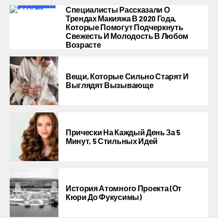
Специалисты Рассказали О
Трендах Макияжа В 2020 Года,
Которые Помогут Подчеркнуть
Свежесть И Молодость В Любом
Возрасте
Вещи, Которые Сильно Старят И
Выглядят Вызывающе
Прически На Каждый День За 5
Минут, 5 Стильных Идей
История Атомного Проекта (от
Кюри До Фукусимы)