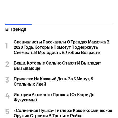
В Тренде
Специалисты Рассказали О Трендах Макияжа В
2020 Года, Которые Помогут Подчеркнуть
Свежесть И Молодость В Любом Возрасте
Вещи, Которые Сильно Старят И Выглядят
Вызывающе
Прически На Каждый День За 5 Минут, 5
Стильных Идей
История Атомного Проекта (от Кюри До
Фукусимы)
«Солнечная Пушка» Гитлера: Какое Космическое
Оружие Строили В Третьем Рейхе