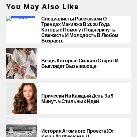
You May Also Like
Специалисты Рассказали О
Трендах Макияжа В 2020 Года,
Которые Помогут Подчеркнуть
Свежесть И Молодость В Любом
Возрасте
Вещи, Которые Сильно Старят И
Выглядят Вызывающе
Прически На Каждый День За 5
Минут, 5 Стильных Идей
История Атомного Проекта (от
Кюри До Фукусимы)