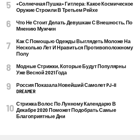
«Солнечная Пушка» Гитлера: Какое Космическое
Оружие Строили В Третьем Рейхе
Что Не Стоит Делать Девушкам С Внешность, По
Мнению Мужчин
Как С Помощью Одежды Выглядеть Моложе На
Несколько Лет И Нравиться Противоположному
Полу
Модные Стрижки, Которые Будут Популярны
Уже Весной 2021 Года
Россия Показала Новейший Самолет PJ–II
DREAMER
Стрижка Волос По Лунному Календарю В
Декабре 2020 Поможет Подобрать Самые
Благоприятные Дни