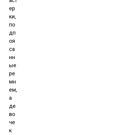
аст
ер
ки,
по
дп
оя
са
нн
ые
ре
мн
ем,
а
де
во
че
к