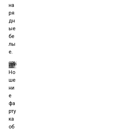
на
ря
дн
ые
бе
лы
е.
Но
ше
ни
е
фа
рту
ка
об