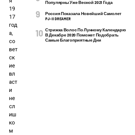
я
Популярны Уже Весной 2021 Года
19
Россия Показала Новейший Самолет
17
PJ–II DREAMER
год
Стрижка Волос По Лунному Календарю
а,
В Декабре 2020 Поможет Подобрать
Самые Благоприятные Дни
со
вет
ск
ие
вл
аст
и
не
сл
иш
ко
м