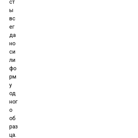
ст
ы
вс
ег
да
но
си
ли
фо
рм
у
од
ног
о
об
раз
ца.