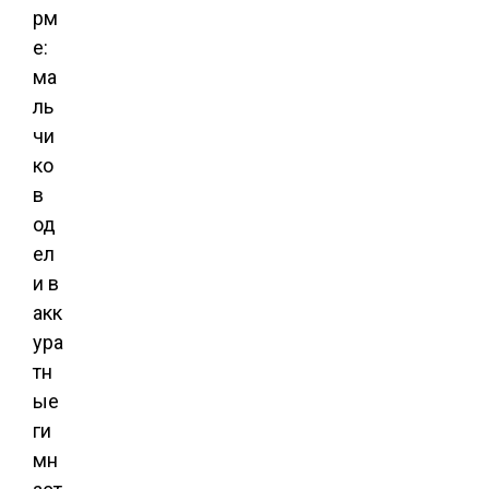
рм
е:
ма
ль
чи
ко
в
од
ел
и в
акк
ура
тн
ые
ги
мн