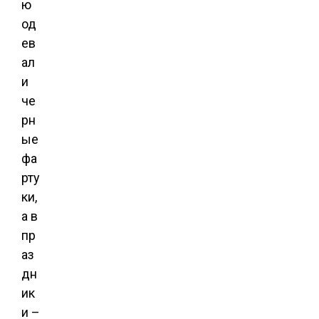
ю
од
ев
ал
и
че
рн
ые
фа
рту
ки,
а в
пр
аз
дн
ик
и –