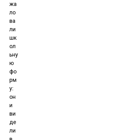
жа
ло
ва
ли
шк
ол
ьну
ю
фо
рм
у:
он
и
ви
де
ли
в