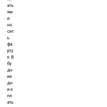
ать
ям
и
но
сит
ь
фа
рту
к. В
бу
дн
ие
дн
и к
пл
ать