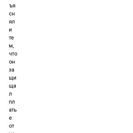
ъя
сн
ял
и
те
м,
что
он
за
щи
ща
л
пл
ать
е
от