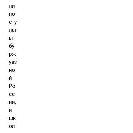
ли
по
сту
лат
ы
бу
рж
уаз
но
й
Ро
сс
ии,
и
шк
ол