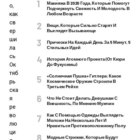
Макияжа В 2020 Года, Которые Помогут
о,
Подчеркнуть Свежесть И Молодость В
как
Любом Возрасте
св
Вещи, Которые Сильно Старят И
ер
Выглядят Вызывающе
ши
Прически На Каждый День За 5 Минут, 5
ла
Стильных Идей
сь
История Атомного Проекта (от Кюри
Ок
До Фукусимы)
тяб
«Солнечная Пушка» Гитлера: Какое
рь
Космическое Оружие Строили В
Третьем Рейхе
ска
я
Что Не Стоит Делать Девушкам С
Внешность, По Мнению Мужчин
ре
во
Как С Помощью Одежды Выглядеть
Моложе На Несколько Лет И
лю
Нравиться Противоположному Полу
ци
Модные Стрижки, Которые Будут