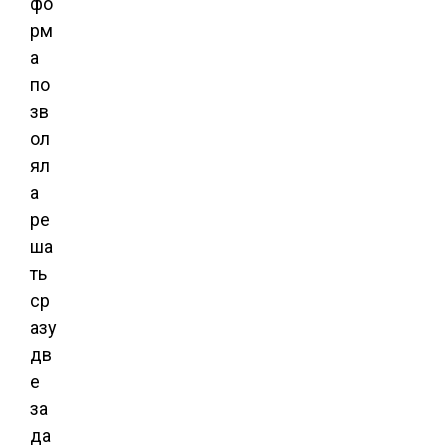
фо
рм
а
по
зв
ол
ял
а
ре
ша
ть
ср
азу
дв
е
за
да