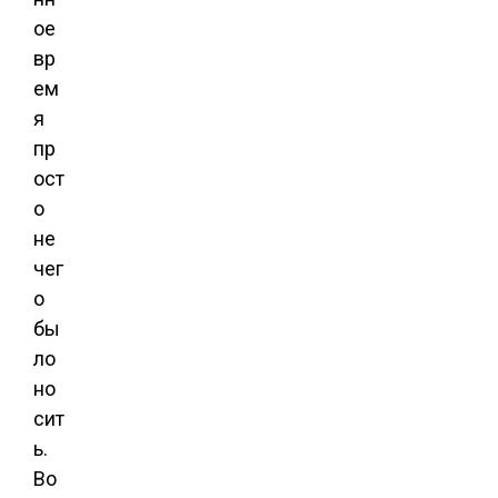
ое
вр
ем
я
пр
ост
о
не
чег
о
бы
ло
но
сит
ь.
Во