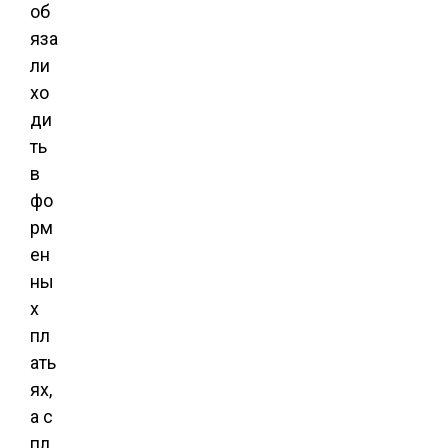
об
яза
ли
хо
ди
ть
в
фо
рм
ен
ны
х
пл
ать
ях,
а с
пл