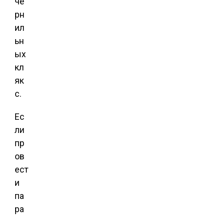
че
рн
ил
ьн
ых
кл
як
с.
Ес
ли
пр
ов
ест
и
па
ра