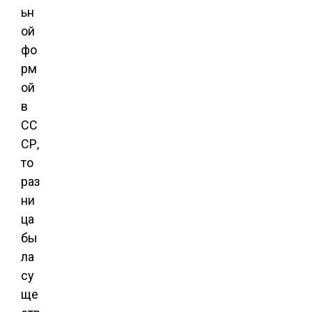
ьн
ой
фо
рм
ой
в
СС
СР,
то
раз
ни
ца
бы
ла
су
ще