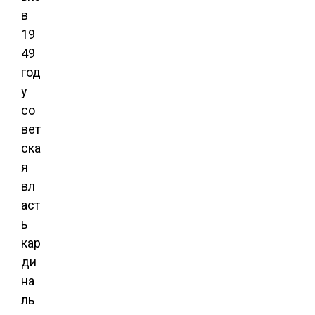
в
19
49
год
у
со
вет
ска
я
вл
аст
ь
кар
ди
на
ль