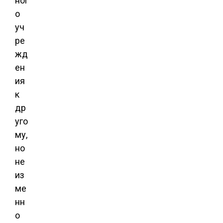
ног
о
уч
ре
жд
ен
ия
к
др
уго
му,
но
не
из
ме
нн
о