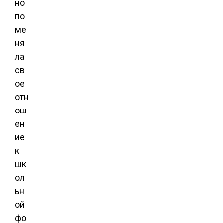
но
по
ме
ня
ла
св
ое
отн
ош
ен
ие
к
шк
ол
ьн
ой
фо