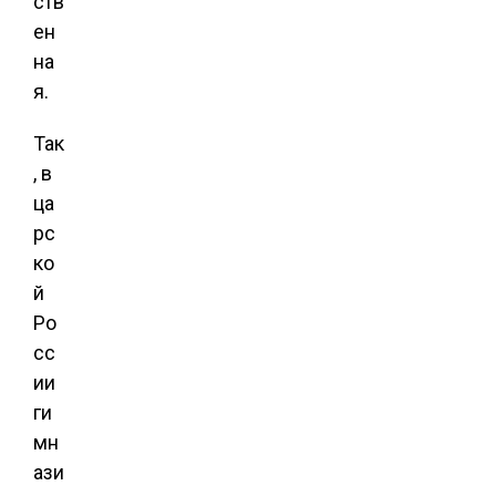
ств
ен
на
я.
Так
, в
ца
рс
ко
й
Ро
сс
ии
ги
мн
ази