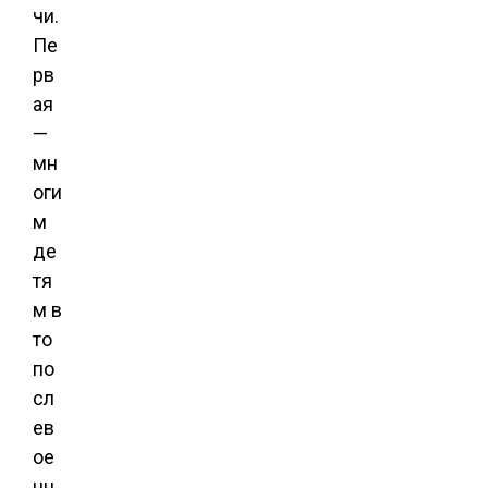
чи.
Пе
рв
ая
—
мн
оги
м
де
тя
м в
то
по
сл
ев
ое
нн