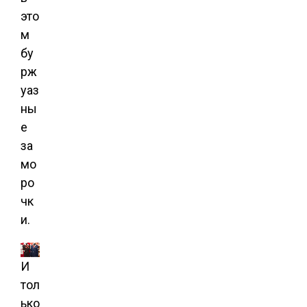
это
м
бу
рж
уаз
ны
е
за
мо
ро
чк
и.
И
тол
ько