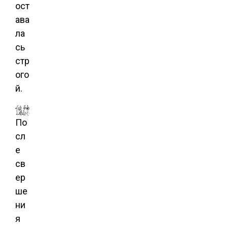
ост
ава
ла
сь
стр
ого
й.
По
сл
е
св
ер
ше
ни
я