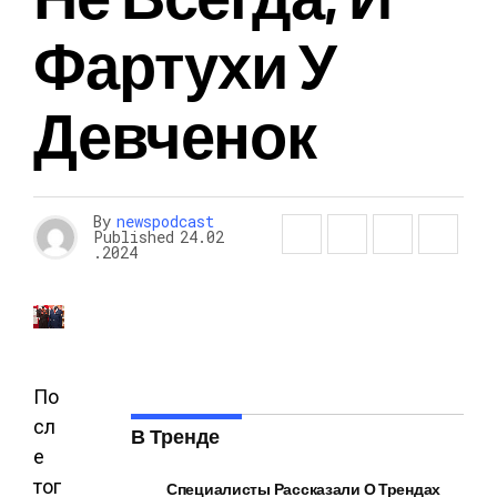
Фартухи У
Девченок
By
newspodcast
Published
24.02
.2024
По
сл
В Тренде
е
тог
Специалисты Рассказали О Трендах