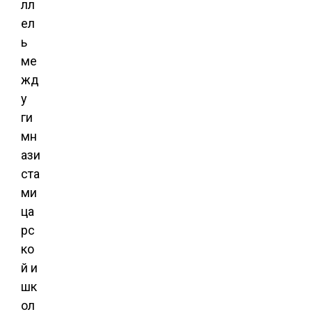
лл
ел
ь
ме
жд
у
ги
мн
ази
ста
ми
ца
рс
ко
й и
шк
ол