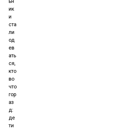
ьн
ик
и
ста
ли
од
ев
ать
ся,
кто
во
что
гор
аз
д:
де
ти