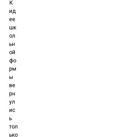
К
ид
ее
шк
ол
ьн
ой
фо
рм
ы
ве
рн
ул
ис
ь
тол
ько