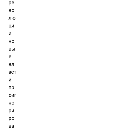
ре
во
лю
ци
и
но
вы
е
вл
аст
и
пр
оиг
но
ри
ро
ва