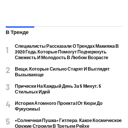
В Тренде
Специалисты Рассказали О Трендах Макияжа В
2020 Года, Которые Помогут Подчеркнуть
Свежесть И Молодость В Любом Возрасте
Вещи, Которые Сильно Старят И Выглядят
Вызывающе
Прически На Каждый День За 5 Минут, 5
Стильных Идей
История Атомного Проекта (от Кюри До
Фукусимы)
«Солнечная Пушка» Гитлера: Какое Космическое
Оружие Строили В Третьем Рейхе