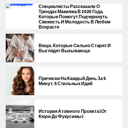
Специалисты Рассказали О
Трендах Макияжа В 2020 Года,
Которые Помогут Подчеркнуть
Свежесть И Молодость В Любом
Возрасте
Вещи, Которые Сильно Старят И
Выглядят Вызывающе
Прически На Каждый День За 5
Минут, 5 Стильных Идей
История Атомного Проекта (от
Кюри До Фукусимы)