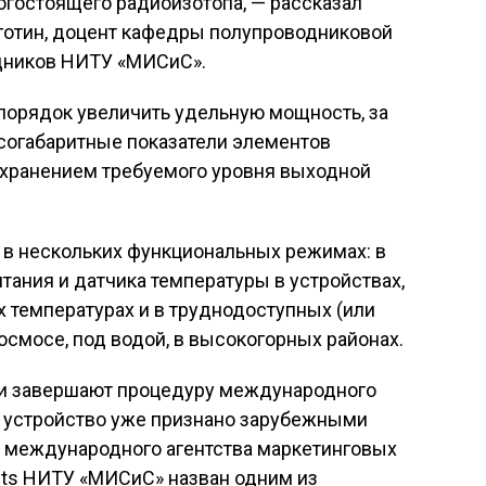
огостоящего радиоизотопа, — рассказал
еготин, доцент кафедры полупроводниковой
дников НИТУ «МИСиС».
 порядок увеличить удельную мощность, за
ассогабаритные показатели элементов
сохранением требуемого уровня выходной
 в нескольких функциональных режимах: в
тания и датчика температуры в устройствах,
 температурах и в труднодоступных (или
осмосе, под водой, в высокогорных районах.
ки завершают процедуру международного
о устройство уже признано зарубежными
ре международного агентства маркетинговых
ets НИТУ «МИСиС» назван одним из