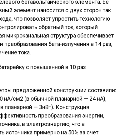
елевого бетавольтаического элемента. Ее
вный элемент наносится с двух сторон так
хода, что позволяет упростить технологию
контролировать обратный ток, который
ая микроканальная структура обеспечивает
преобразования бета-излучения в 14 раз,
ичение тока.
етры предложенной конструкции составили:
0 нА/см2 (в обычной планарной — 24 нА),
в планарной — 3нВт). Конструкция
эффективность преобразования энергии,
чника, в электроэнергию, что в
ь источника примерно на 50% за счет