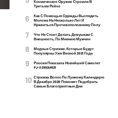
Космическое Оружие Строили В
Третьем Рейхе
Как С Помощью Одежды Выглядеть
Моложе На Несколько Лет И
Нравиться Противоположному Полу
Что Не Стоит Делать Девушкам С
Внешность, По Мнению Мужчин
Модные Стрижки, Которые Будут
Популярны Уже Весной 2021 Года
Россия Показала Новейший Самолет
PJ–II DREAMER
Стрижка Волос По Лунному Календарю
В Декабре 2020 Поможет Подобрать
Самые Благоприятные Дни