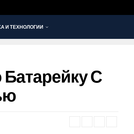
КА И ТЕХНОЛОГИИ
 Батарейку С
ью