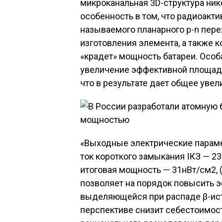
микроканальная 3D-структура ник
особенность в том, что радиоакти
называемого планарного p-n пере
изготовления элемента, а также 
«крадет» мощность батареи. Особ
увеличение эффективной площади 
что в результате дает общее увел
«Выходные электрические парам
ток короткого замыкания IКЗ — 23
итоговая мощность — 31нВт/см2, (
позволяет на порядок повысить 
выделяющейся при распаде β-исто
перспективе снизит себестоимост