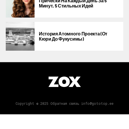
Прически На Каждый День За 5
Минут, 5 Стильных Идей
История Атомного Проекта (от
Кюри До Фукусимы)
Copyright © 2025 Обратная связь info@gototop.ee