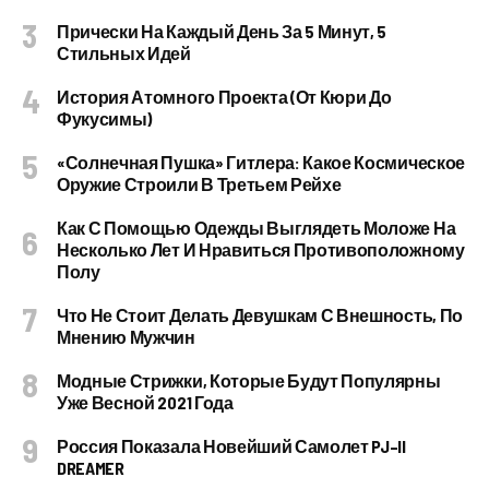
Прически На Каждый День За 5 Минут, 5
Стильных Идей
История Атомного Проекта (от Кюри До
Фукусимы)
«Солнечная Пушка» Гитлера: Какое Космическое
Оружие Строили В Третьем Рейхе
Как С Помощью Одежды Выглядеть Моложе На
Несколько Лет И Нравиться Противоположному
Полу
Что Не Стоит Делать Девушкам С Внешность, По
Мнению Мужчин
Модные Стрижки, Которые Будут Популярны
Уже Весной 2021 Года
Россия Показала Новейший Самолет PJ–II
DREAMER