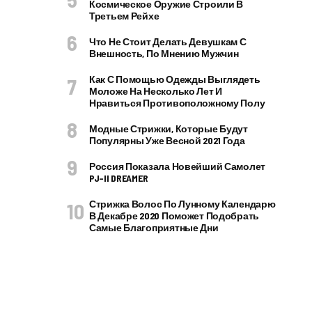
Космическое Оружие Строили В
Третьем Рейхе
Что Не Стоит Делать Девушкам С
Внешность, По Мнению Мужчин
Как С Помощью Одежды Выглядеть
Моложе На Несколько Лет И
Нравиться Противоположному Полу
Модные Стрижки, Которые Будут
Популярны Уже Весной 2021 Года
Россия Показала Новейший Самолет
PJ–II DREAMER
Стрижка Волос По Лунному Календарю
В Декабре 2020 Поможет Подобрать
Самые Благоприятные Дни