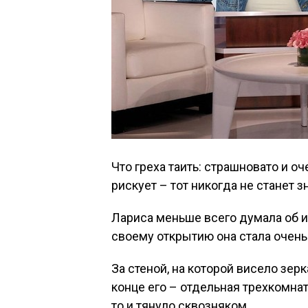
Что греха таить: страшновато и оч
рискует – тот никогда не станет 
Лариса меньше всего думала об и
своему открытию она стала очень
За стеной, на которой висело зер
конце его – отдельная трехкомнат
то и тянуло сквозняком.