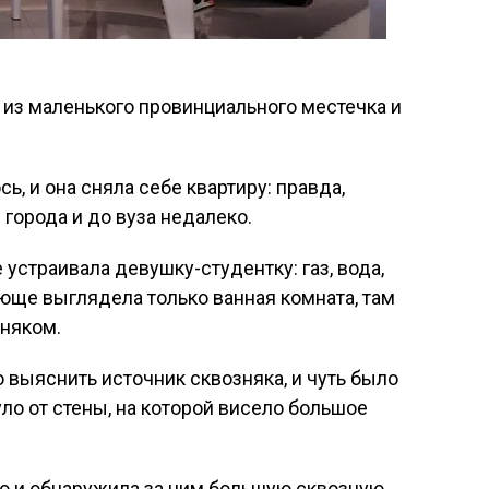
 из маленького провинциального местечка и
.
ь, и она сняла себе квартиру: правда,
 города и до вуза недалеко.
устраивала девушку-студентку: газ, вода,
ающе выглядела только ванная комната, там
зняком.
выяснить источник сквозняка, и чуть было
ло от стены, на которой висело большое
ло и обнаружила за ним большую сквозную