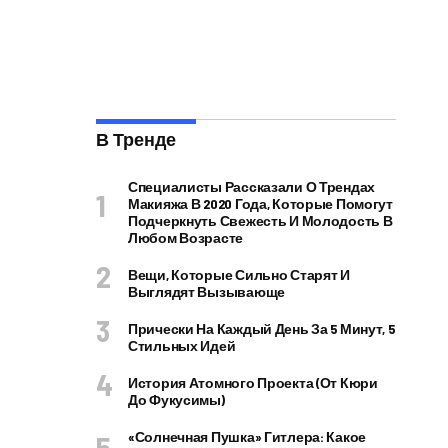
В Тренде
Специалисты Рассказали О Трендах
Макияжа В 2020 Года, Которые Помогут
Подчеркнуть Свежесть И Молодость В
Любом Возрасте
Вещи, Которые Сильно Старят И
Выглядят Вызывающе
Прически На Каждый День За 5 Минут, 5
Стильных Идей
История Атомного Проекта (от Кюри
До Фукусимы)
«Солнечная Пушка» Гитлера: Какое