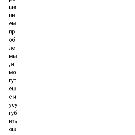
ше
ни
ем
пр
об
ле
мы
, и
мо
гут
ещ
е и
усу
губ
ить
ощ