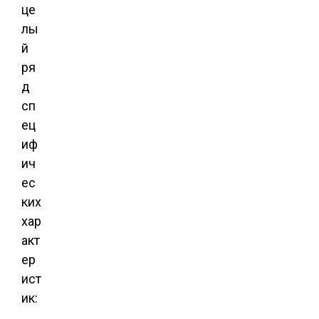
це
лы
й
ря
д
сп
ец
иф
ич
ес
ких
хар
акт
ер
ист
ик: