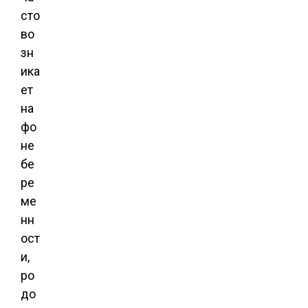
сто
во
зн
ика
ет
на
фо
не
бе
ре
ме
нн
ост
и,
ро
до