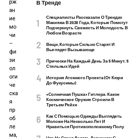
рж
В Тренде
ан
Специалисты Рассказали О Трендах
ие
Макияжа В 2020 Года, Которые Помогут
мо
Подчеркнуть Свежесть И Молодость В
Любом Возрасте
чи
–
Вещи, Которые Сильно Старят И
Выглядят Вызывающе
фи
зи
Прически На Каждый День За 5 Минут, 5
Стильных Идей
ол
оги
История Атомного Проекта (от Кюри
До Фукусимы)
че
ска
«Солнечная Пушка» Гитлера: Какое
Космическое Оружие Строили В
я
Третьем Рейхе
пр
Как С Помощью Одежды Выглядеть
об
Моложе На Несколько Лет И
ле
Нравиться Противоположному Полу
ма,
Что Не Стоит Делать Девушкам С