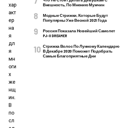
хар
Внешность, По Мнению Мужчин
акт
Модные Стрижки, Которые Будут
ер
Популярны Уже Весной 2021 Года
на
Россия Показала Новейший Самолет
я
PJ–II DREAMER
дл
Стрижка Волос По Лунному Календарю
я
В Декабре 2020 Поможет Подобрать
Самые Благоприятные Дни
мн
оги
х
же
нщ
ин.
В
по
сл