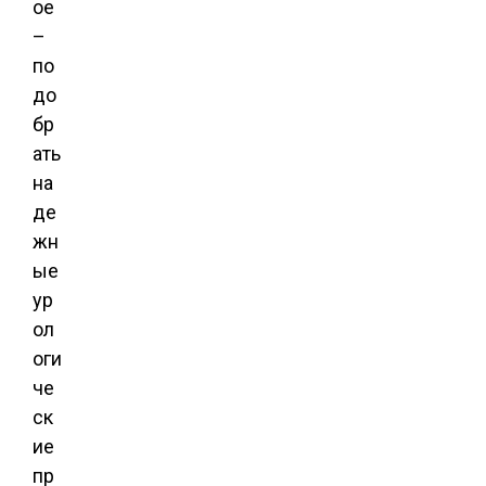
ое
–
по
до
бр
ать
на
де
жн
ые
ур
ол
оги
че
ск
ие
пр