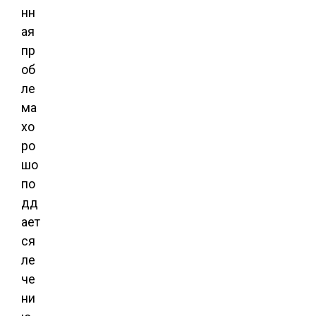
нн
ая
пр
об
ле
ма
хо
ро
шо
по
дд
ает
ся
ле
че
ни