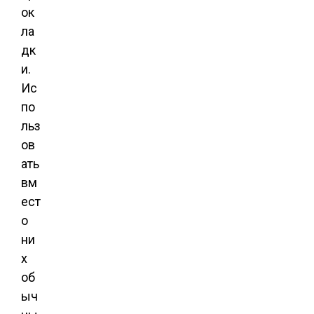
ок
ла
дк
и.
Ис
по
льз
ов
ать
вм
ест
о
ни
х
об
ыч