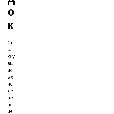
о
к
Ст
ол
кну
вш
ис
ь с
не
де
рж
ан
ие