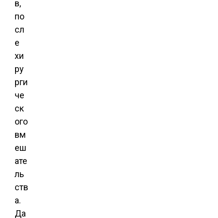
в,
по
сл
е
хи
ру
рги
че
ск
ого
вм
еш
ате
ль
ств
а.
Да