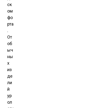
ск
ом
фо
рта
.
От
об
ыч
ны
х
из
де
ли
й
ур
ол