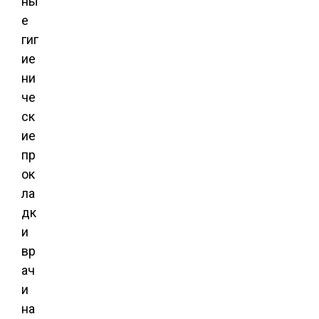
ны
е
гиг
ие
ни
че
ск
ие
пр
ок
ла
дк
и
вр
ач
и
на