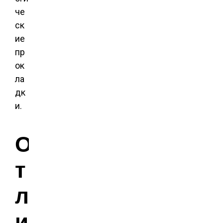
че
ск
ие
пр
ок
ла
дк
и.
О
т
л
и