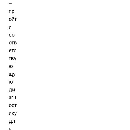
–
пр
ойт
и
со
отв
етс
тву
ю
щу
ю
ди
агн
ост
ику
дл
я