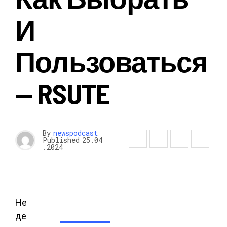
И
Пользоваться
— RSUTE
By
newspodcast
Published
25.04
.2024
Не
де