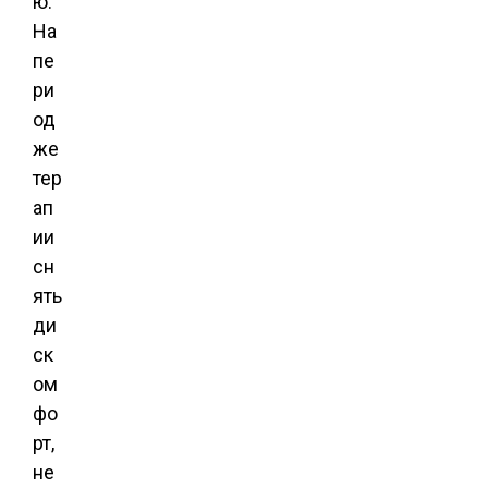
ю.
На
пе
ри
од
же
тер
ап
ии
сн
ять
ди
ск
ом
фо
рт,
не