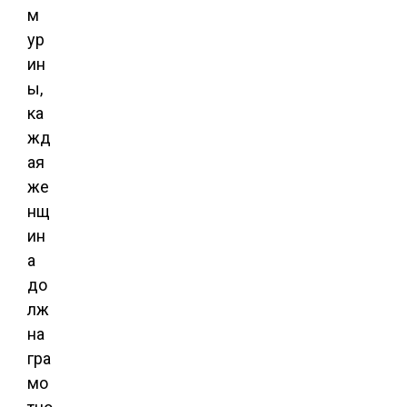
м
ур
ин
ы,
ка
жд
ая
же
нщ
ин
а
до
лж
на
гра
мо