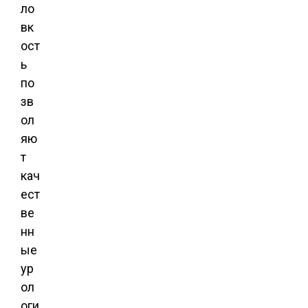
ло
вк
ост
ь
по
зв
ол
яю
т
кач
ест
ве
нн
ые
ур
ол
оги