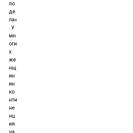
ло
де
ла»
. У
мн
оги
х
же
нщ
ин
ин
ко
нти
не
нц
ия
ча