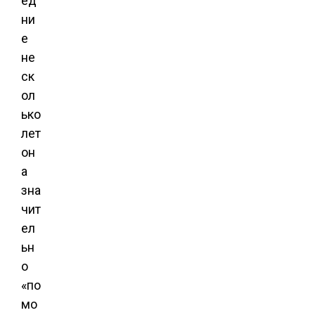
ед
ни
е
не
ск
ол
ько
лет
он
а
зна
чит
ел
ьн
о
«по
мо