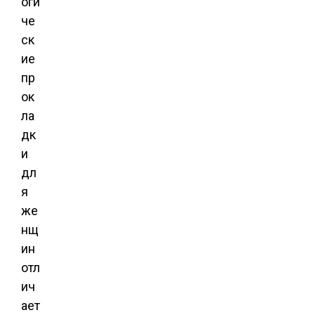
оги
че
ск
ие
пр
ок
ла
дк
и
дл
я
же
нщ
ин
отл
ич
ает