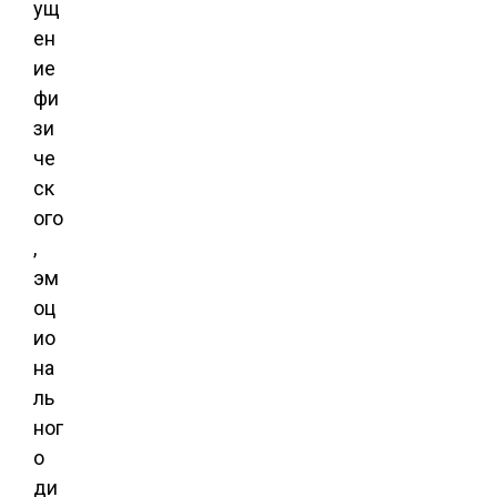
ущ
ен
ие
фи
зи
че
ск
ого
,
эм
оц
ио
на
ль
ног
о
ди