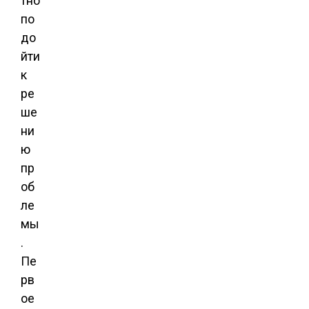
тно
по
до
йти
к
ре
ше
ни
ю
пр
об
ле
мы
.
Пе
рв
ое