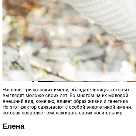
Самая Известная Охота На Ведьм В
Истории: Как Проходил Салемский
Процесс
Названы три женских имени, обладательницы которых
Лунный Календарь Окрашивания
выглядят моложе своих лет. Во многом на их молодой
Волос На Октябрь 2025 Года
внешний вид, конечно, влияет образ жизни и генетика.
Но этот фактор связывают с особой энергетикой имени,
которая позволяет омолаживать своих носительниц.
Елена