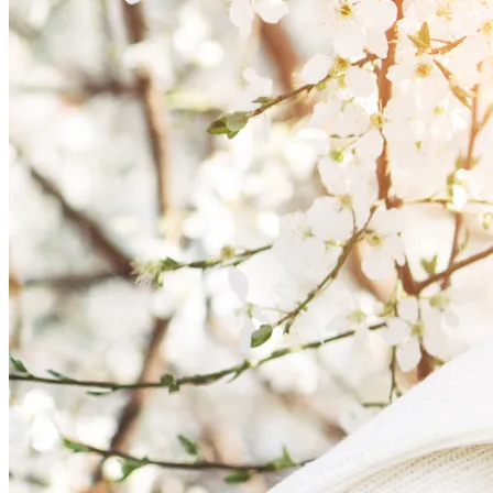
Интересные Факты О Войнах…
Ваша Любовь К Оранжевому: Глоток
Энергии Или Сигнал Уставшей Души