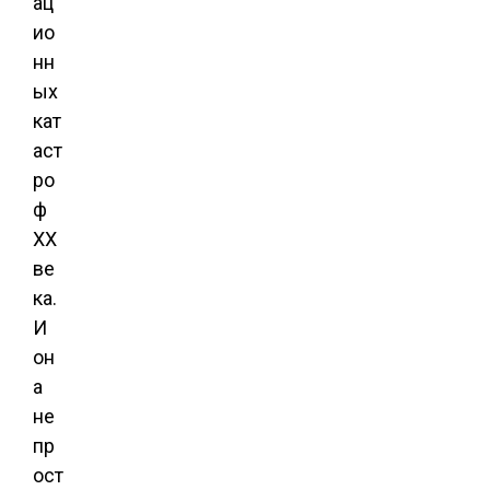
ац
ио
нн
ых
кат
аст
ро
ф
ХХ
ве
ка.
И
он
а
не
пр
ост