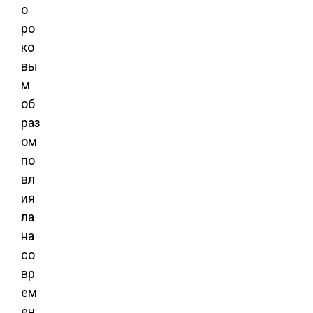
о
ро
ко
вы
м
об
раз
ом
по
вл
ия
ла
на
со
вр
ем
ен