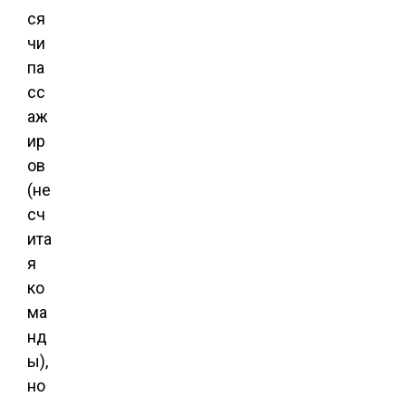
ся
чи
па
сс
аж
ир
ов
(не
сч
ита
я
ко
ма
нд
ы),
но