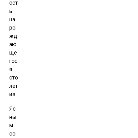
ост
ь
на
ро
жд
аю
ще
гос
я
сто
лет
ия.
Яс
ны
м
со