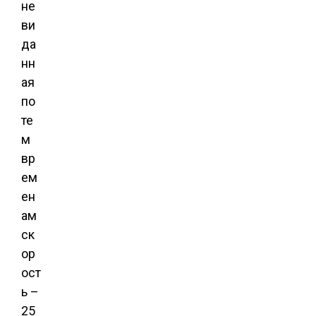
не
ви
да
нн
ая
по
те
м
вр
ем
ен
ам
ск
ор
ост
ь –
25