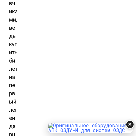
вч
ика
ми,
ве
дь
куп
ить
би
лет
на
пе
рв
ый
лег
ен
×
да
рн