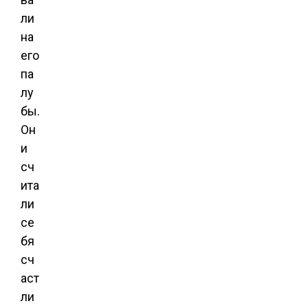
ли
на
его
па
лу
бы.
Он
и
сч
ита
ли
се
бя
сч
аст
ли