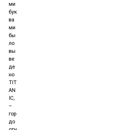
ми
бук
ва
ми
бы
ло
вы
ве
де
но
TIT
AN
IC,
–
гор
до
отч