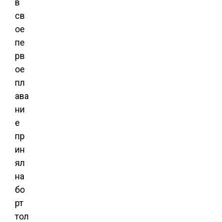
в
св
ое
пе
рв
ое
пл
ава
ни
е
пр
ин
ял
на
бо
рт
тол