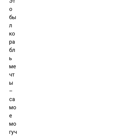
Эт
о
бы
л
ко
ра
бл
ь
ме
чт
ы
–
са
мо
е
мо
гуч