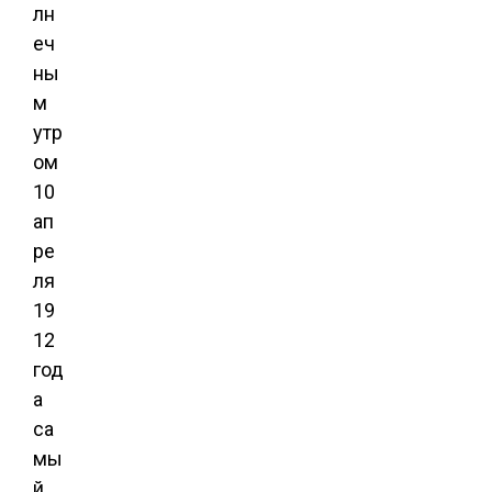
лн
еч
ны
м
утр
ом
10
ап
ре
ля
19
12
год
а
са
мы
й