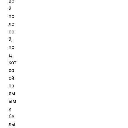
во
й
по
ло
со
й,
по
д
кот
ор
ой
пр
ям
ым
и
бе
лы