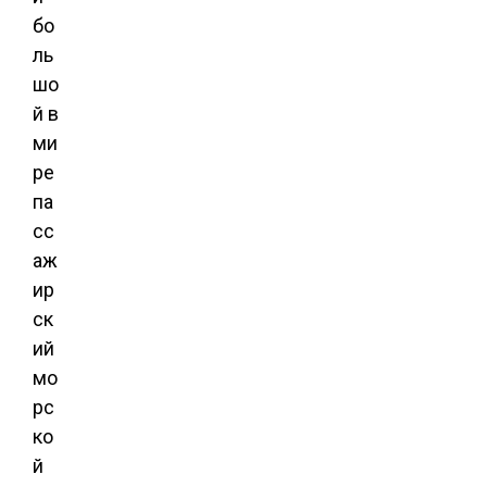
бо
ль
шо
й в
ми
ре
па
сс
аж
ир
ск
ий
мо
рс
ко
й