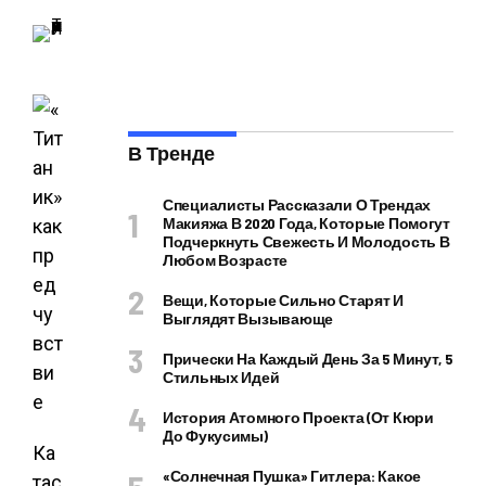
В Тренде
Специалисты Рассказали О Трендах
Макияжа В 2020 Года, Которые Помогут
Подчеркнуть Свежесть И Молодость В
Любом Возрасте
Вещи, Которые Сильно Старят И
Выглядят Вызывающе
Прически На Каждый День За 5 Минут, 5
Стильных Идей
История Атомного Проекта (от Кюри
До Фукусимы)
Ка
«Солнечная Пушка» Гитлера: Какое
тас