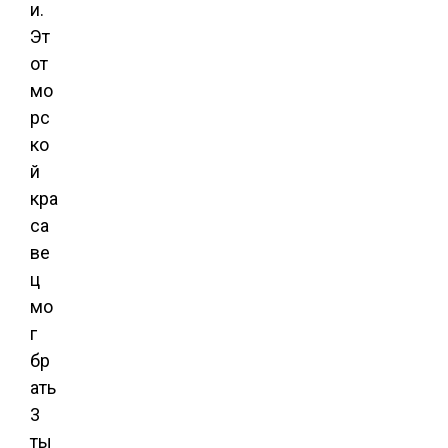
и.
Эт
от
мо
рс
ко
й
кра
са
ве
ц
мо
г
бр
ать
3
ты