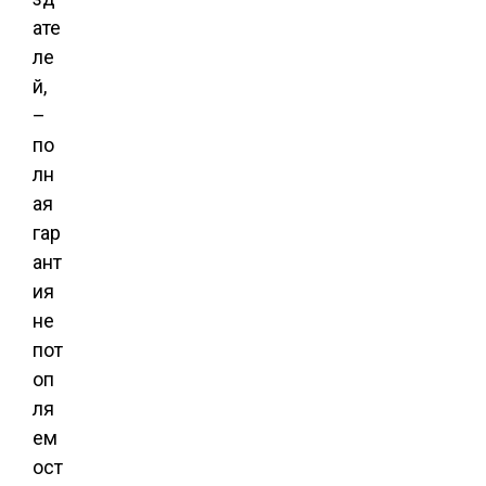
ате
ле
й,
–
по
лн
ая
гар
ант
ия
не
пот
оп
ля
ем
ост