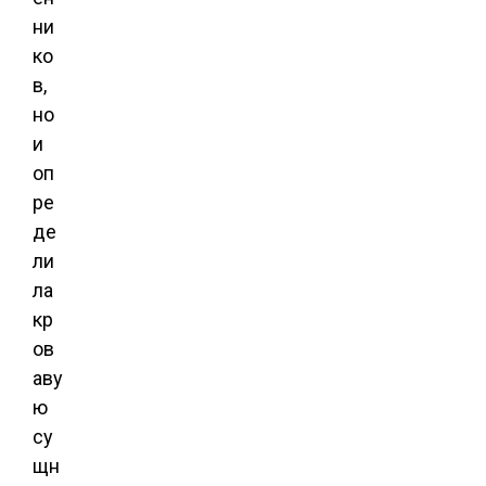
ни
ко
в,
но
и
оп
ре
де
ли
ла
кр
ов
аву
ю
су
щн