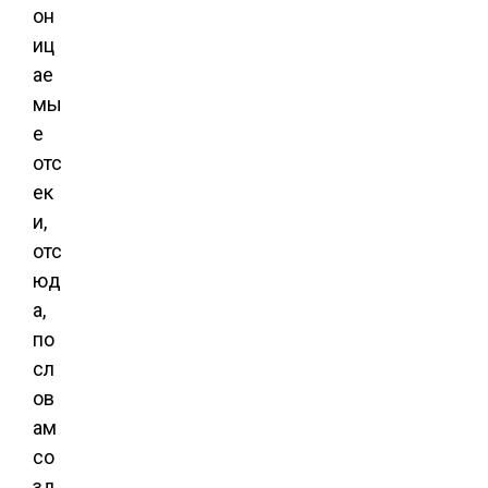
он
иц
ае
мы
е
отс
ек
и,
отс
юд
а,
по
сл
ов
ам
со
зд