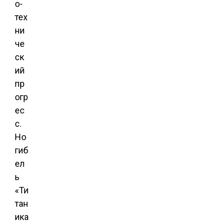
о-
тех
ни
че
ск
ий
пр
огр
ес
с.
Но
гиб
ел
ь
«Ти
тан
ика