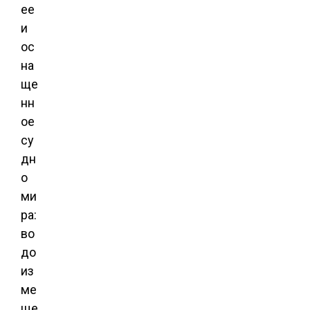
ее
и
ос
на
ще
нн
ое
су
дн
о
ми
ра:
во
до
из
ме
ще