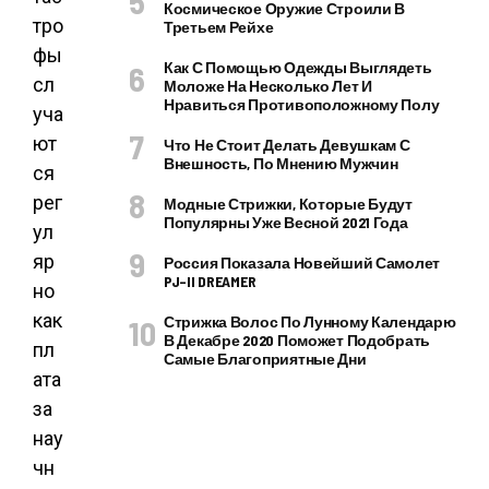
Космическое Оружие Строили В
тро
Третьем Рейхе
фы
Как С Помощью Одежды Выглядеть
сл
Моложе На Несколько Лет И
Нравиться Противоположному Полу
уча
ют
Что Не Стоит Делать Девушкам С
Внешность, По Мнению Мужчин
ся
рег
Модные Стрижки, Которые Будут
Популярны Уже Весной 2021 Года
ул
яр
Россия Показала Новейший Самолет
PJ–II DREAMER
но
как
Стрижка Волос По Лунному Календарю
В Декабре 2020 Поможет Подобрать
пл
Самые Благоприятные Дни
ата
за
нау
чн