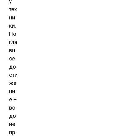
у
тех
ни
ки.
Но
гла
вн
ое
до
сти
же
ни
е –
во
до
не
пр