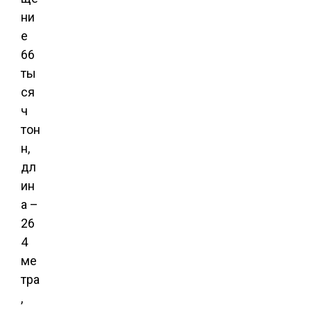
ни
е
66
ты
ся
ч
тон
н,
дл
ин
а –
26
4
ме
тра
,