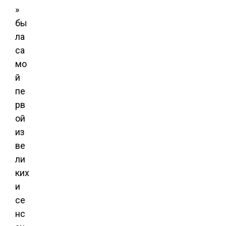
»
бы
ла
са
мо
й
пе
рв
ой
из
ве
ли
ких
и
се
нс