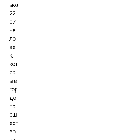
ько
22
07
че
ло
ве
к,
кот
ор
ые
гор
до
пр
ош
ест
во
ва