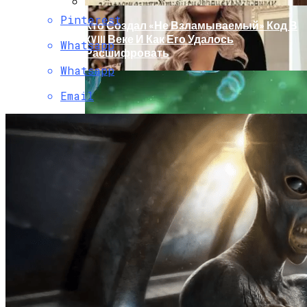
Pinterest
Кто Создал «не Взламываемый» Код В
XVIII Веке И Как Его Удалось
Whatsapp
Расшифровать
Whatsapp
Email
Раскрась Свой Год: Какой Цвет
Принесет Тебе Успех В 2026 Году По
Знаку Зодиака