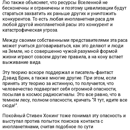
Лю также объясняет, что ресурсы Вселенной не
бесконечны и ограничены и поэтому цивилизации будут
стараться захватить их раньше других и уничтожить
конкурентов. То есть любая инопланетная раса для
любой другой инопланетной расы это конкурент и
катастрофическая угроза.
Между своими собственными представителями эта раса
может учиться договариваться, как это делают и люди
на Земле, но с совершенно чужой разумной формой
жизни играют совсем другие правила, а на кону встает
выживание вида.
Эту теорию вскоре поддержал и писатель-фантаст
Дэвид Брин, а также многие другие. При этом, если
принять эту теорию за истинную, то получается, что
человечество подвергает себя огромной опасности,
посылая в космос радиосигналы. Это все равно, что в
темном лесу, полном опасности, кричать “Я тут, идите все
сюда!”.
Покойный Стивен Хокинг тоже понимал эту опасность и
выступал против попыток поисков контакта с
инопланетянами, считая подобное по сути