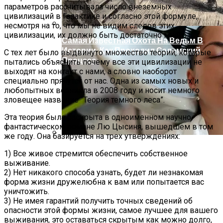
параметров рассчитывала число внеземных
цивилизаций в Галактике и согласно этой формуле,
несмотря на то, что мы не видим следов этих
цивилизации, их должно быть достаточно много.
Самая Известная Охота На Ведьм В
Истории: Как Проходил Салемский
С тех лет было выдвинуто множество теорий, которые
Процесс
пытались объяснить почему все эти цивилизации не
выходят на контакт с нами, а словно наоборот
специально прячутся от нас. Одна из самых новых и
любопытных возникла в 2008 году и носит немного
зловещее название “Теория темного леса”.
Эта теория была раскрыта в одноименном научно-
фантастическом романе Лю Цысиня, вышедшем в том
же году. Она базируется на трех утверждениях:
Лунный Календарь Окрашивания
1) Все живое стремится обеспечить собственное
Волос На Октябрь 2025 Года
выживание.
2) Нет никакого способа узнать, будет ли незнакомая
форма жизни дружелюбна к вам или попытается вас
уничтожить.
3) Не имея гарантий получить точных сведений об
опасности этой формы жизни, самое лучшее для вашего
выживания, это оставаться скрытым как можно долго,