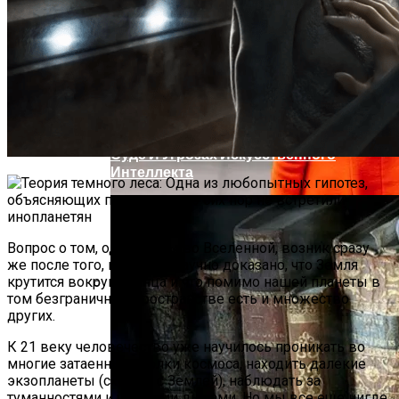
Тайна Происхождения Жизни Скоро
Будет Разгадана
Сергей Марков — О Тайном Цифровом
Суде И Угрозах Искусственного
Интеллекта
Вопрос о том, одни ли мы во Вселенной, возник сразу
же после того, как было научно доказано, что Земля
крутится вокруг Солнца и что помимо нашей планеты в
том безграничном пространстве есть и множество
Ваша Любовь К Оранжевому: Глоток
других.
Энергии Или Сигнал Уставшей Души
К 21 веку человечество уже научилось проникать во
многие затаенные уголки космоса, находить далекие
экзопланеты (схожие с Землей), наблюдать за
туманностями и черными дырами. Но мы все еще нигде