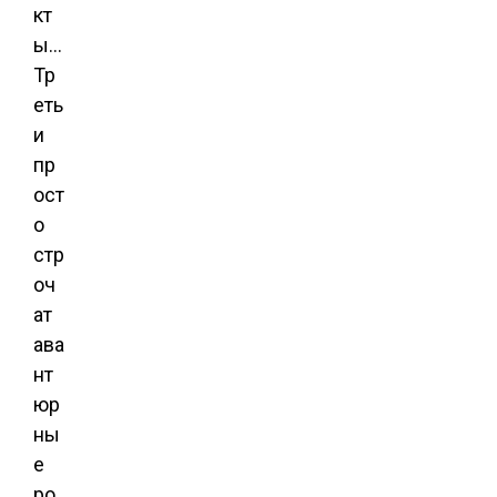
кт
ы…
Тр
еть
и
пр
ост
о
стр
оч
ат
ава
нт
юр
ны
е
ро