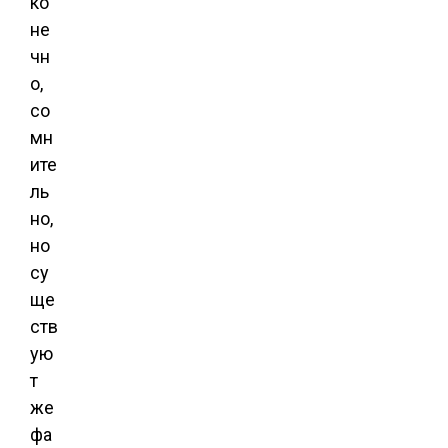
ко
не
чн
о,
со
мн
ите
ль
но,
но
су
ще
ств
ую
т
же
фа