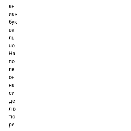
ен
ие»
бук
ва
ль
но.
На
по
ле
он
не
си
де
л в
тю
ре