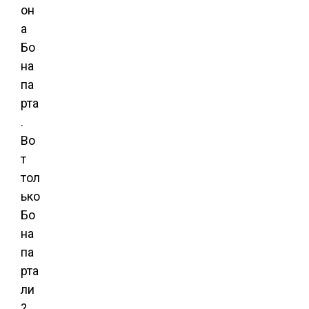
он
а
Бо
на
па
рта
.
Во
т
тол
ько
Бо
на
па
рта
ли
?..