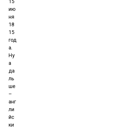
15
ию
ня
18
15
год
а.
Ну
а
да
ль
ше
–
анг
ли
йс
ки