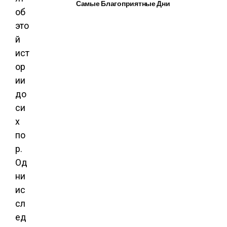
Самые Благоприятные Дни
об
это
й
ист
ор
ии
до
си
х
по
р.
Од
ни
ис
сл
ед