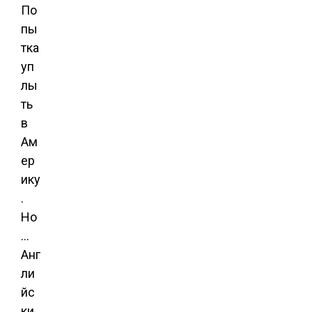
По
пы
тка
уп
лы
ть
в
Ам
ер
ику
.
Но
…
Анг
ли
йс
ки