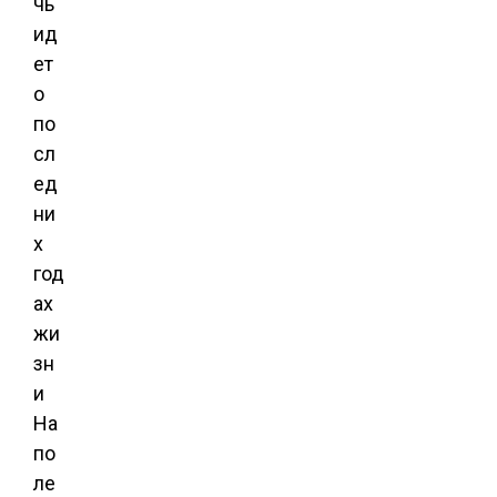
чь
ид
ет
о
по
сл
ед
ни
х
год
ах
жи
зн
и
На
по
ле