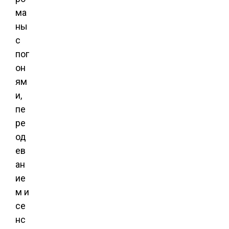
ма
ны
с
пог
он
ям
и,
пе
ре
од
ев
ан
ие
м и
се
нс