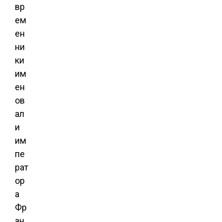
вр
ем
ен
ни
ки
им
ен
ов
ал
и
им
пе
рат
ор
а
Фр
ан