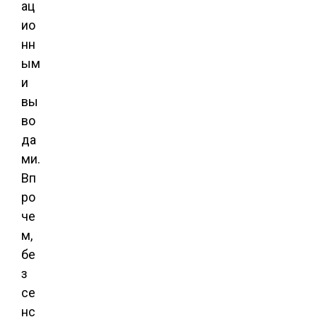
ац
ио
нн
ым
и
вы
во
да
ми.
Вп
ро
че
м,
бе
з
се
нс