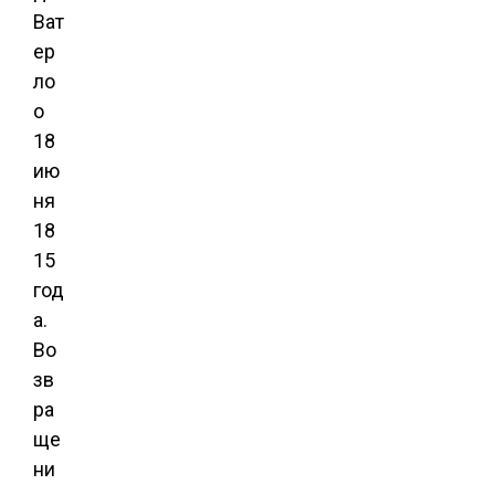
Ват
ер
ло
о
18
ию
ня
18
15
год
а.
Во
зв
ра
ще
ни