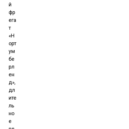
й
фр
ега
т
«Н
орт
ум
бе
рл
ен
д»,
дл
ите
ль
но
е
пл