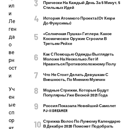
Прически На Каждый День За 5 Минут, 5
Стильных Идей
История Атомного Проекта (от Кюри
До Фукусимы)
«Солнечная Пушка» Гитлера: Какое
Космическое Оружие Строили В
Третьем Рейхе
Как С Помощью Одежды Выглядеть
Моложе На Несколько Лет И
Нравиться Противоположному Полу
Что Не Стоит Делать Девушкам С
Внешность, По Мнению Мужчин
Уч
Модные Стрижки, Которые Будут
Популярны Уже Весной 2021 Года
ен
ые
Россия Показала Новейший Самолет
PJ–II DREAMER
сп
ор
Стрижка Волос По Лунному Календарю
В Декабре 2020 Поможет Подобрать
ят