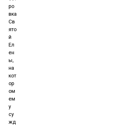
ро
вка
Св
ято
й
Ел
ен
ы,
на
кот
ор
ом
ем
у
су
жд