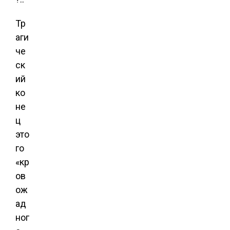
Тр
аги
че
ск
ий
ко
не
ц
это
го
«кр
ов
ож
ад
ног