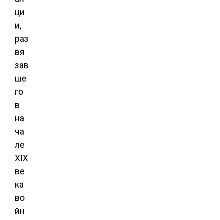
ци
и,
раз
вя
зав
ше
го
в
на
ча
ле
XIX
ве
ка
во
йн