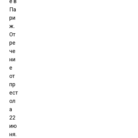
е в
Па
ри
ж.
От
ре
че
ни
е
от
пр
ест
ол
а
22
ию
ня.