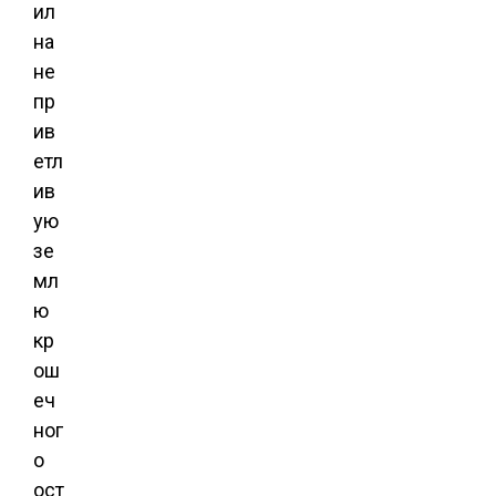
ил
на
не
пр
ив
етл
ив
ую
зе
мл
ю
кр
ош
еч
ног
о
ост