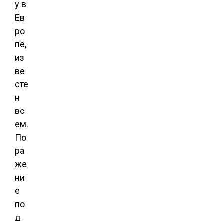
у в
Ев
ро
пе,
из
ве
сте
н
вс
ем.
По
ра
же
ни
е
по
д