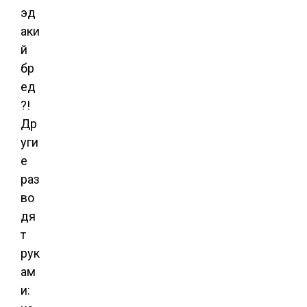
эд
аки
й
бр
ед
?!
Др
уги
е
раз
во
дя
т
рук
ам
и: