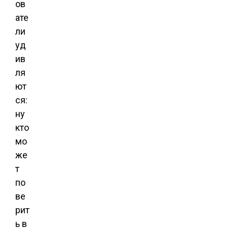
ов
ате
ли
уд
ив
ля
ют
ся:
ну
кто
мо
же
т
по
ве
рит
ь в