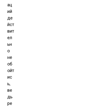
ац
ий
де
йст
вит
ел
ьн
о
не
об
ойт
ис
ь,
ве
дь
ре