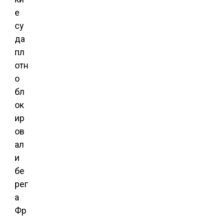
е
су
да
пл
отн
о
бл
ок
ир
ов
ал
и
бе
рег
а
Фр