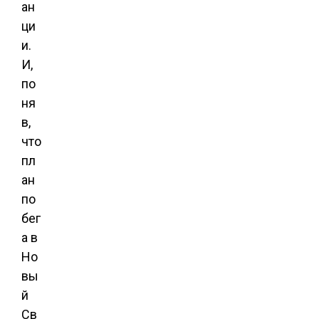
ан
ци
и.
И,
по
ня
в,
что
пл
ан
по
бег
а в
Но
вы
й
Св