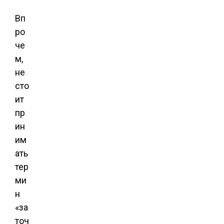
Вп
ро
че
м,
не
сто
ит
пр
ин
им
ать
тер
ми
н
«за
точ