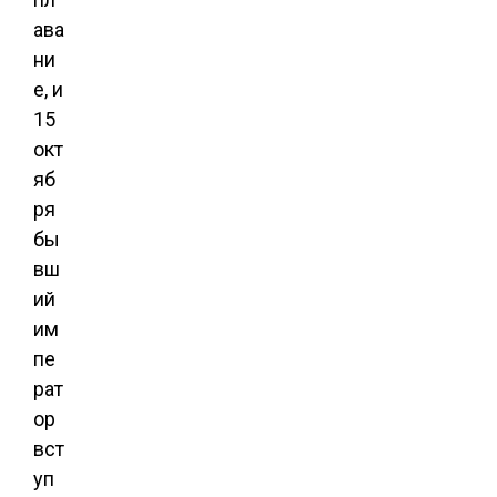
ава
ни
е, и
15
окт
яб
ря
бы
вш
ий
им
пе
рат
ор
вст
уп