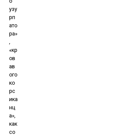
о
узу
рп
ато
ра»
,
«кр
ов
ав
ого
ко
рс
ика
нц
а»,
как
со