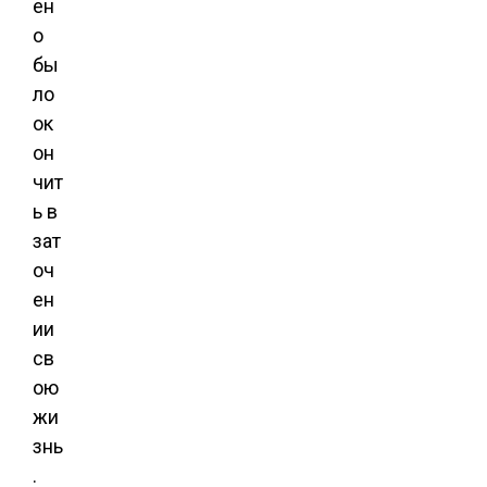
ен
о
бы
ло
ок
он
чит
ь в
зат
оч
ен
ии
св
ою
жи
знь
.