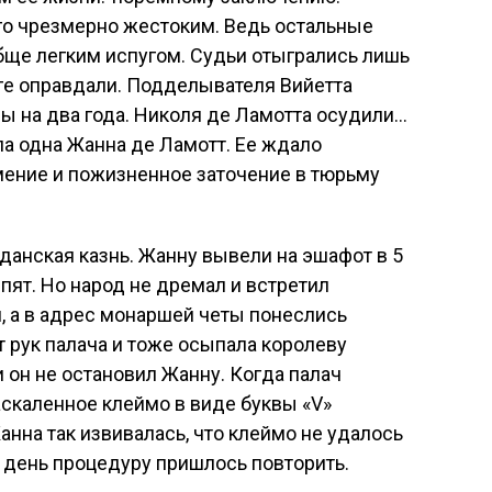
го чрезмерно жестоким. Ведь остальные
бще легким испугом. Судьи отыгрались лишь
ге оправдали. Подделывателя Вийетта
ы на два года. Николя де Ламотта осудили…
ла одна Жанна де Ламотт. Ее ждало
мение и пожизненное заточение в тюрьму
жданская казнь. Жанну вывели на эшафот в 5
спят. Но народ не дремал и встретил
 а в адрес монаршей четы понеслись
т рук палача и тоже осыпала королеву
и он не остановил Жанну. Когда палач
аскаленное клеймо в виде буквы «V»
анна так извивалась, что клеймо не удалось
й день процедуру пришлось повторить.