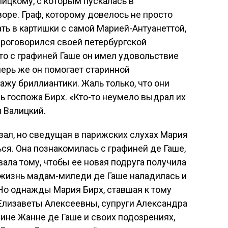
лицкому, с которым пускалась в
ре. Граф, которому довелось не просто
ть в картишки с самой Марией-Антуанеттой,
проговорился своей петербургской
что с графиней Гаше он имел удовольствие
ерь же он помогает старинной
дажу бриллиантики. Жаль только, что они
ь госпожа Бирх. «Кто-то неумело выдрал их
л Валицкий.
азал, но сведущая в парижских слухах Мария
ся. Она познакомилась с графиней де Гаше,
вала тому, чтобы ее новая подруга получила
 жизнь мадам-миледи де Гаше наладилась и
 Но однажды Мария Бирх, ставшая к тому
лизаветы Алексеевны, супруги Александра
афине Жанне де Гаше и своих подозрениях,