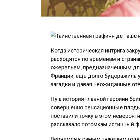
Когда историческая интрига закру
расходятся по временам и страна
ожерельем, предназначенным дл
Франции, еще долго будоражила 
загадки и давая неожиданные от
Ну а история главной героини бр
совершенно сенсационные плоды. 
поставили точку в этом невероят
рассказало потомкам истинный ф
Вернемся к самым тяжелым года