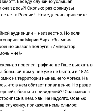
де Ламотт. Беседу случайно услышал
к она здесь?! Сколько раз французы
о ее нет в России!.. Немедленно привезите
айной аудиенции – неизвестно. Но если
ыговаривала Марии Бирх: «Вы меня
окоенно сказала подруге: «Император
мочь мне!»
ександр повелел графине де Гаше выехать в
а большой дом у нее уже не было, и в 1824
омик на территории нынешнего Артека. На
ось, что в нем обитает привидение. Но разве
мершей», бояться привидений?! Она назвала
роилась в нем. Увы, не надолго. Осенью
вав служанку, приказала немыслимое: