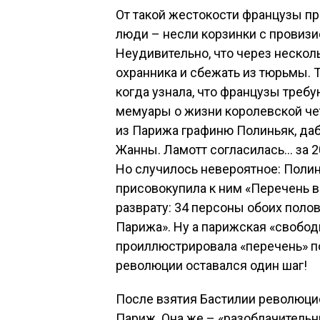
От такой жестокости французы пр
люди – несли корзинки с провизи
Неудивительно, что через нескол
охранника и сбежать из тюрьмы. 
когда узнала, что французы треб
мемуары о жизни королевской че
из Парижа графиню Полиньяк, даб
Жанны. Ламотт согласилась… за 2
Но случилось невероятное: Полин
присовокупила к ним «Перечень в
разврату: 34 персоны обоих поло
Парижа». Ну а парижская «свобод
проиллюстрировала «перечень» п
революции оставался один шаг!
После взятия Бастилии революци
Париж. Она же – «разоблачительн