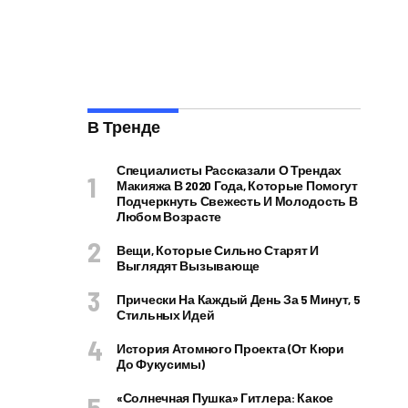
В Тренде
Специалисты Рассказали О Трендах
Макияжа В 2020 Года, Которые Помогут
Подчеркнуть Свежесть И Молодость В
Любом Возрасте
Вещи, Которые Сильно Старят И
Выглядят Вызывающе
Прически На Каждый День За 5 Минут, 5
Стильных Идей
История Атомного Проекта (от Кюри
До Фукусимы)
«Солнечная Пушка» Гитлера: Какое