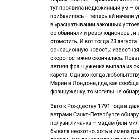
тут проявила недюжинный ум – он
прибавилось – теперь ей начали 
в «расшатывании законных устоев
ее обвиняли и революционеры, и 
отомстить. И вот тогда 23 август
сенсационную новость: известна
скоропостижно скончалась. Правда
летняя француженка выпала из окн
карета. Однако когда любопытст
Марии в Лондоне, где, как сообщ
француженку, то могилы не обнар
Зато к Рождеству 1791 года в д
ветрами Санкт-Петербурге обнар
полуангличанка – мадам (или миле
бывала неохотно, хоть и имела гр