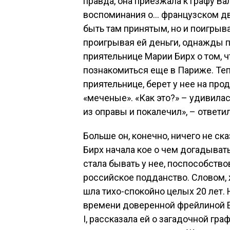
правда, она приезжала к графу Ва
воспоминания о… французском дво
быть там принятым, но и поигрыва
проигрывая ей деньги, однажды 
приятельнице Марии Бирх о том, 
познакомиться еще в Париже. Теп
приятельнице, берет у нее на про
«меченые». «Как это?» – удивилас
из оправы и покалечил», – ответи
Больше он, конечно, ничего не ск
Бирх начала кое о чем догадывать
стала бывать у нее, поспособство
российское подданство. Словом,
шла тихо-спокойно целых 20 лет.
времени доверенной фрейлиной Е
I, рассказала ей о загадочной гр