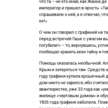
что та – не кто иная, как Жанна 
император и пришел в ярость: «Та
спрашивали о ней, а я отвечал, чт
ее!»
О чем он говорил с графиней на т
перед встречей Гаше с ужасом в
погубили!» – то, вернувшись, усп
пообещал хранить мою тайну и по
Помощь оказалась необычной: Ал
Крым и затеряться там. Средств н
году графиня купила крошечный д
дом никто не зарился, ибо считал
авантюристке, уже 33 года как «у
жилище «чертовым домом» и обуст
1826 года графиня заболела. Поз