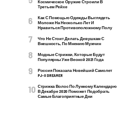
Космическое Оружие Строили В
Третьем Рейхе
Как С Помощью Одежды Выглядеть
Моложе На Несколько Лет И
Нравиться Противоположному Полу
Что Не Стоит Делать Девушкам С
Внешность, По Мнению Мужчин
Модные Стрижки, Которые Будут
Популярны Уже Весной 2021 Года
Россия Показала Новейший Самолет
PJ–II DREAMER
Стрижка Волос По Лунному Календарю
В Декабре 2020 Поможет Подобрать
Самые Благоприятные Дни