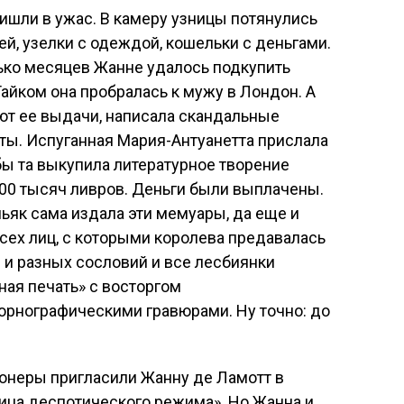
ишли в ужас. В камеру узницы потянулись
ей, узелки с одеждой, кошельки с деньгами.
ько месяцев Жанне удалось подкупить
Тайком она пробралась к мужу в Лондон. А
уют ее выдачи, написала скандальные
ты. Испуганная Мария-Антуанетта прислала
ы та выкупила литературное творение
00 тысяч ливров. Деньги были выплачены.
ьяк сама издала эти мемуары, да еще и
сех лиц, с которыми королева предавалась
в и разных сословий и все лесбиянки
ная печать» с восторгом
орнографическими гравюрами. Ну точно: до
онеры пригласили Жанну де Ламотт в
ица деспотического режима». Но Жанна и