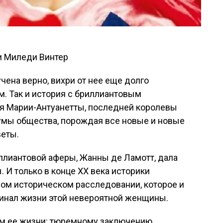
чена верно, вихри от нее еще долго
м. Так и история с бриллиантовым
я Марии-Антуанетты, последней королевы
умы общества, порождая все новые и новые
веты.
иллиантовой аферы, Жанны де Ламотт, дала
И только в конце ХХ века историки
ном историческом расследовании, которое и
инал жизни этой невероятной женщины.
м ее жизни: тюремному заключению.