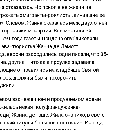
а отказалась. Но покоя в ее жизни не
угрожать эмигранты-роялисты, винившие ее
». Словом, Жанна оказалась меж двух огней:
сторонники монархии. Все мечтали ей
а 1791 года газеты Лондона опубликовали
я авантюристка Жанна де Ламотт
, версии расходились: одни писали, что 35-
а, другие – что ее в проулке задавила
вующие отправились на кладбище Святой
алось, должны были похоронить
ужили.
алеком заснеженном и продуваемом всеми
ужилась некая полуфранцуженка-
ди) Жанна де Гаше. Жила она тихо, в свете
афский титул и большое состояние. Иногда,