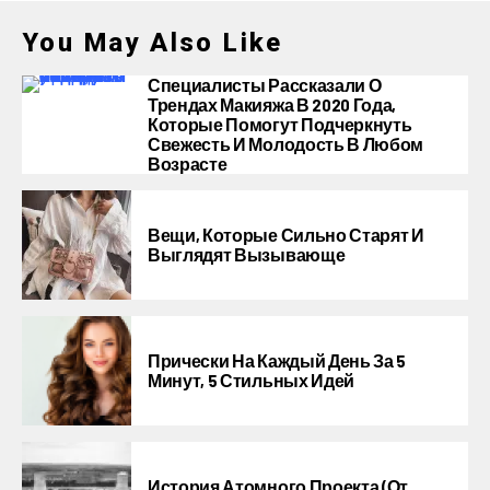
You May Also Like
Специалисты Рассказали О
Трендах Макияжа В 2020 Года,
Которые Помогут Подчеркнуть
Свежесть И Молодость В Любом
Возрасте
Вещи, Которые Сильно Старят И
Выглядят Вызывающе
Прически На Каждый День За 5
Минут, 5 Стильных Идей
История Атомного Проекта (от