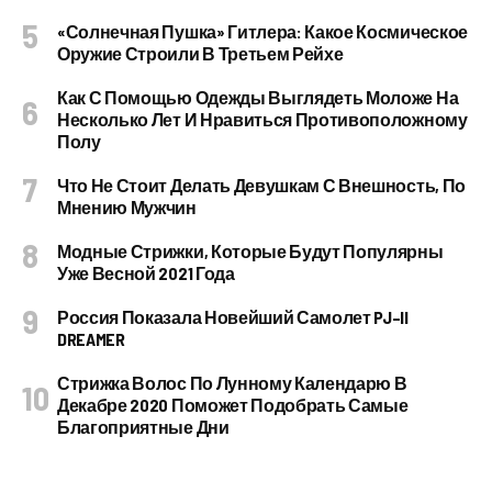
«Солнечная Пушка» Гитлера: Какое Космическое
Оружие Строили В Третьем Рейхе
Как С Помощью Одежды Выглядеть Моложе На
Несколько Лет И Нравиться Противоположному
Полу
Что Не Стоит Делать Девушкам С Внешность, По
Мнению Мужчин
Модные Стрижки, Которые Будут Популярны
Уже Весной 2021 Года
Россия Показала Новейший Самолет PJ–II
DREAMER
Стрижка Волос По Лунному Календарю В
Декабре 2020 Поможет Подобрать Самые
Благоприятные Дни