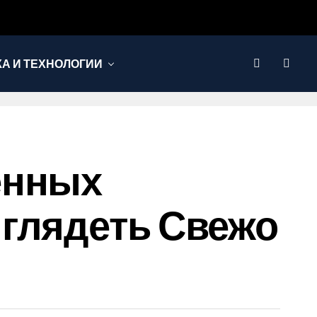
КА И ТЕХНОЛОГИИ
енных
ыглядеть Свежо