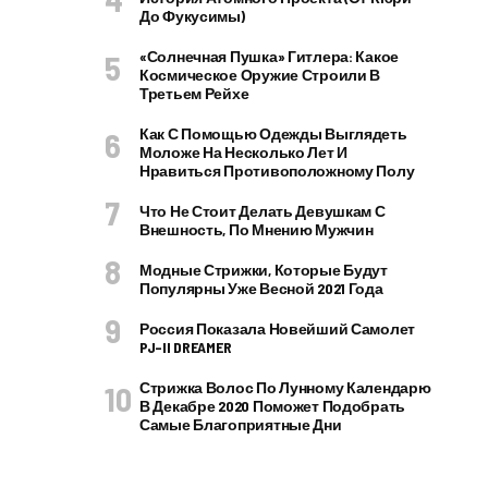
До Фукусимы)
«Солнечная Пушка» Гитлера: Какое
Космическое Оружие Строили В
Третьем Рейхе
Как С Помощью Одежды Выглядеть
Моложе На Несколько Лет И
Нравиться Противоположному Полу
Что Не Стоит Делать Девушкам С
Внешность, По Мнению Мужчин
Модные Стрижки, Которые Будут
Популярны Уже Весной 2021 Года
Россия Показала Новейший Самолет
PJ–II DREAMER
Стрижка Волос По Лунному Календарю
В Декабре 2020 Поможет Подобрать
Самые Благоприятные Дни