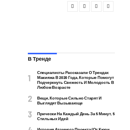
В Тренде
Специалисты Рассказали О Трендах
Макияжа В 2020 Года, Которые Помогут
Подчеркнуть Свежесть И Молодость В
Любом Возрасте
Вещи, Которые Сильно Старят И
Выглядят Вызывающе
Прически На Каждый День За 5 Минут, 5
Стильных Идей
История Атомного Проекта (от Кюри