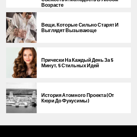
Возрасте
Вещи, Которые Сильно Старят И
Выглядят Вызывающе
Прически На Каждый День За 5
Минут, 5 Стильных Идей
История Атомного Проекта (от
Кюри До Фукусимы)