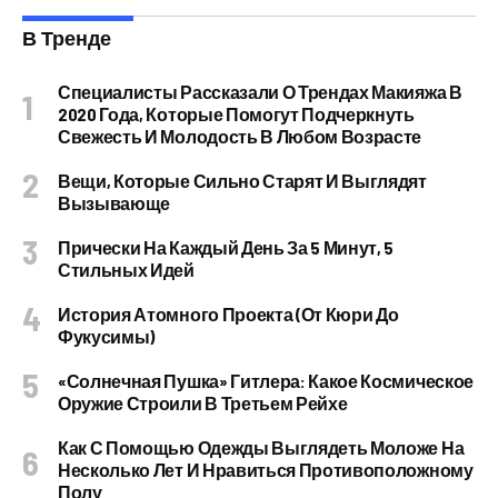
В Тренде
Специалисты Рассказали О Трендах Макияжа В
2020 Года, Которые Помогут Подчеркнуть
Свежесть И Молодость В Любом Возрасте
Вещи, Которые Сильно Старят И Выглядят
Вызывающе
Прически На Каждый День За 5 Минут, 5
Стильных Идей
История Атомного Проекта (от Кюри До
Фукусимы)
«Солнечная Пушка» Гитлера: Какое Космическое
Оружие Строили В Третьем Рейхе
Как С Помощью Одежды Выглядеть Моложе На
Несколько Лет И Нравиться Противоположному
Полу