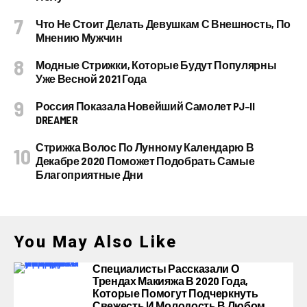
Что Не Стоит Делать Девушкам С Внешность, По
Мнению Мужчин
Модные Стрижки, Которые Будут Популярны
Уже Весной 2021 Года
Россия Показала Новейший Самолет PJ–II
DREAMER
Стрижка Волос По Лунному Календарю В
Декабре 2020 Поможет Подобрать Самые
Благоприятные Дни
You May Also Like
Специалисты Рассказали О
Трендах Макияжа В 2020 Года,
Которые Помогут Подчеркнуть
Свежесть И Молодость В Любом