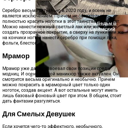
Серебро весьма актуально в 2020 году, и осень не
является исключением. Причем не обязательно
полностью красить ноготки в этот таинственный цвет.
Самая Известная Охота На Ведьм В
Можно нанести нежный светлый лак или же и вовсе
Истории: Как Проходил Салемский
создать прозрачное покрытие, а сверху на лунки или же
Процесс
на кончики ногтей нанести серебро при помощи лака,
фольги, блесток.
Мрамор
Мрамор уже давно завоевал свои позиции среди
модниц. И осенью такой маникюр также актуален. Он
смотрится весьма оригинально и необычно. Причем
можно покрасить в мраморный цвет только один
Лунный Календарь Окрашивания
ноготок, создав акцент. А вот остальные могут иметь
Волос На Октябрь 2025 Года
лишь базовый фоновый цвет при этом. В общем, стоит
дать фантазии разгуляться.
Для Смелых Девушек
Если хочется чего-то эффектного, необычного,