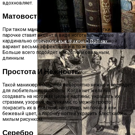
вдохновляет.
Матовость И Миксы
При таком маникюре делают матовые ноготки и на
парочке ставят акцент в виде ноготков, которые
кардинально отличаются от всех остальных. Такой
Интересные Факты О Войнах…
вариант весьма эффектный и в то же время стильный.
Больше всего подойдёт к ноготкам овальным,
длинным.
Простота И Нежность
Такой маникюр смотрится невероятно нежно и подойдет
для любительниц простоты. Когда нет желания
Женская Зимняя Обувь: 5 Стильных
создавать на ноготках целые картины, украшать их
Моделей, За Которыми
стразами, узорами, рисунками, то можно просто
Выстраиваются В Очереди
покрасить их в светлый, например, молочный или
бежевый цвет, а парочку ногтей украсить блестками и
милым рисунком.
Серебро