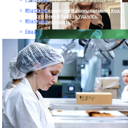
Whatsapp
Кто Создал «не Взламываемый» Код В
XVIII Веке И Как Его Удалось
Whatsapp
Расшифровать
Email
Раскрась Свой Год: Какой Цвет
Принесет Тебе Успех В 2026 Году По
Знаку Зодиака