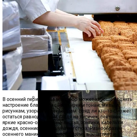
Тайна Происхождения Жизни Скоро
Будет Разгадана
Сергей Марков — О Тайном Цифровом
Суде И Угрозах Искусственного
Интеллекта
В осенний период года маникюр может хорошо поднять
настроение благодаря своим ярким тонам, милым
Ваша Любовь К Оранжевому: Глоток
рисункам, узорам и орнаментам. Вряд ли кто-то сможет
Энергии Или Сигнал Уставшей Души
остаться равнодушным, глядя на лисичек, совушек,
яркие красно-оранжевые листья, зонтики, капельки
дождя, осенние деревья на ноготках. Разнообразие
осеннего маникюра по-настоящему впечатляет и