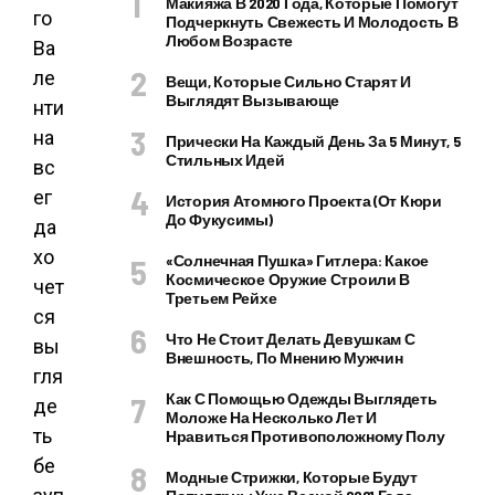
Макияжа В 2020 Года, Которые Помогут
го
Подчеркнуть Свежесть И Молодость В
Любом Возрасте
Ва
ле
Вещи, Которые Сильно Старят И
Выглядят Вызывающе
нти
на
Прически На Каждый День За 5 Минут, 5
Стильных Идей
вс
ег
История Атомного Проекта (от Кюри
До Фукусимы)
да
хо
«Солнечная Пушка» Гитлера: Какое
Космическое Оружие Строили В
чет
Третьем Рейхе
ся
Что Не Стоит Делать Девушкам С
вы
Внешность, По Мнению Мужчин
гля
Как С Помощью Одежды Выглядеть
де
Моложе На Несколько Лет И
ть
Нравиться Противоположному Полу
бе
Модные Стрижки, Которые Будут