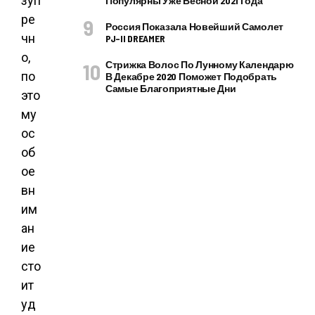
зуп
Популярны Уже Весной 2021 Года
ре
Россия Показала Новейший Самолет
чн
PJ–II DREAMER
о,
Стрижка Волос По Лунному Календарю
по
В Декабре 2020 Поможет Подобрать
Самые Благоприятные Дни
это
му
ос
об
ое
вн
им
ан
ие
сто
ит
уд