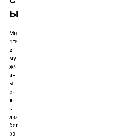
ы
Мн
оги
е
му
жч
ин
ы
оч
ен
ь
лю
бят
ра