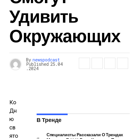
Удивить
Окружающих
By
newspodcast
Published
25.04
.2024
Ко
Дн
ю
В Тренде
св
Специалисты Рассказали О Трендах
ято