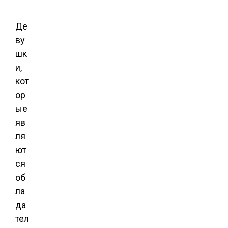
Де
ву
шк
и,
кот
ор
ые
яв
ля
ют
ся
об
ла
да
тел