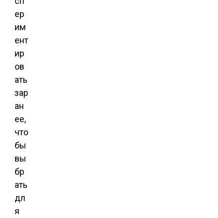
сп
ер
им
ент
ир
ов
ать
зар
ан
ее,
что
бы
вы
бр
ать
дл
я