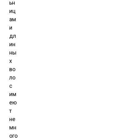
ьн
иц
ам
и
дл
ин
ны
х
во
ло
с
им
ею
т
не
мн
ого