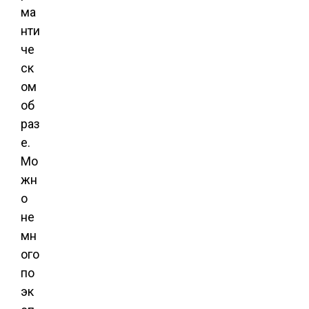
ма
нти
че
ск
ом
об
раз
е.
Мо
жн
о
не
мн
ого
по
эк