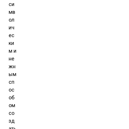
си
мв
ол
ич
ес
ки
м и
не
жн
ым
сп
ос
об
ом
со
зд
ать