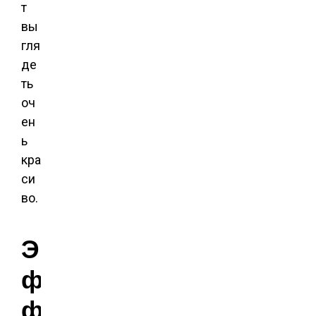
т
вы
гля
де
ть
оч
ен
ь
кра
си
во.
Э
ф
ф