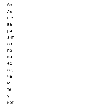
бо
ль
ше
ва
ри
ант
ов
пр
ич
ес
ок,
че
м
те
у
ког