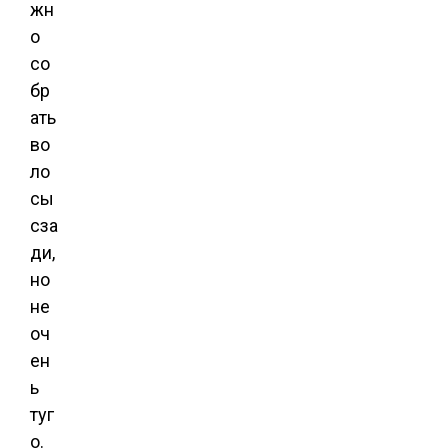
жн
о
со
бр
ать
во
ло
сы
сза
ди,
но
не
оч
ен
ь
туг
о.