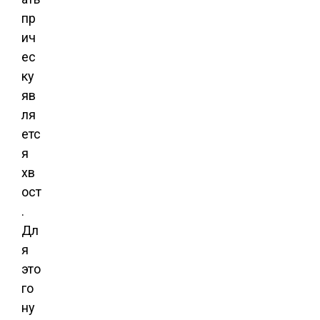
пр
ич
ес
ку
яв
ля
етс
я
хв
ост
.
Дл
я
это
го
ну