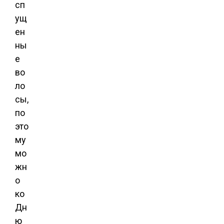
сп
ущ
ен
ны
е
во
ло
сы,
по
это
му
мо
жн
о
ко
Дн
ю