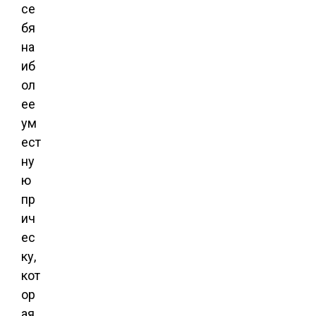
се
бя
на
иб
ол
ее
ум
ест
ну
ю
пр
ич
ес
ку,
кот
ор
ая