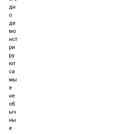
дн
о
де
мо
нст
ри
ру
ют
са
мы
е
не
об
ыч
ны
е