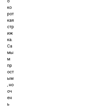
о
ко
рот
кая
стр
иж
ка.
Са
мы
м
пр
ост
ым
, но
оч
ен
ь