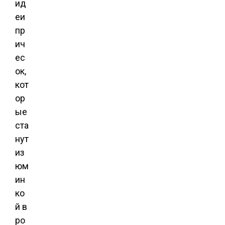
ид
еи
пр
ич
ес
ок,
кот
ор
ые
ста
нут
из
юм
ин
ко
й в
ро