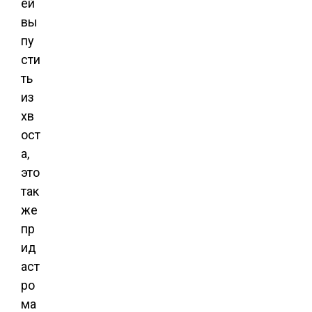
ей
вы
пу
сти
ть
из
хв
ост
а,
это
так
же
пр
ид
аст
ро
ма