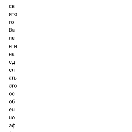
св
ято
го
Ва
ле
нти
на
сд
ел
ать
это
ос
об
ен
но
эф