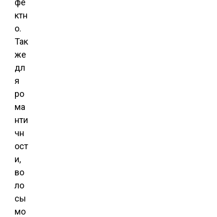
фе
ктн
о.
Так
же
дл
я
ро
ма
нти
чн
ост
и,
во
ло
сы
мо