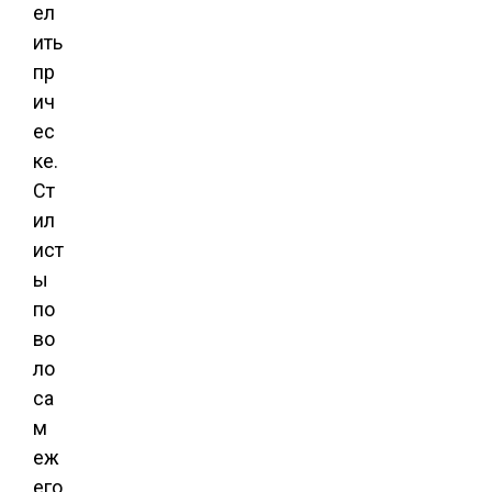
ел
ить
пр
ич
ес
ке.
Ст
ил
ист
ы
по
во
ло
са
м
еж
его