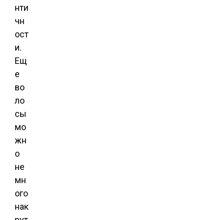
нти
чн
ост
и.
Ещ
е
во
ло
сы
мо
жн
о
не
мн
ого
нак
рут