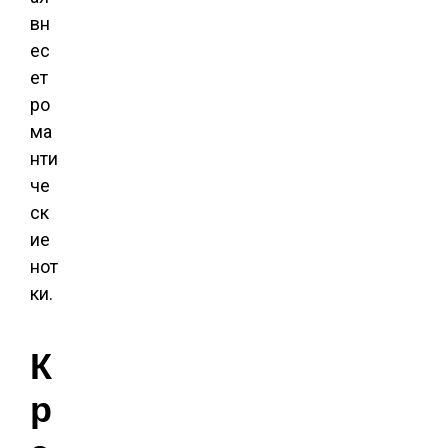
вн
ес
ет
ро
ма
нти
че
ск
ие
нот
ки.
К
р