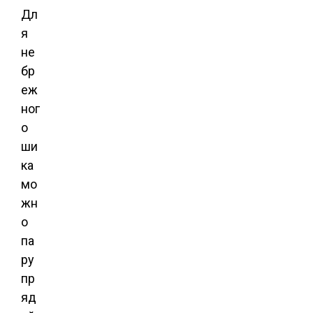
Дл
я
не
бр
еж
ног
о
ши
ка
мо
жн
о
па
ру
пр
яд