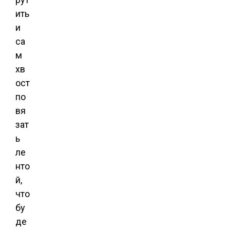
ить
и
са
м
хв
ост
по
вя
зат
ь
ле
нто
й,
что
бу
де