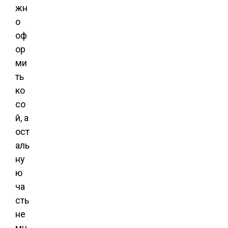
жн
о
оф
ор
ми
ть
ко
со
й, а
ост
аль
ну
ю
ча
сть
не
мн