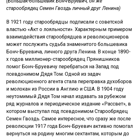
(Большак-большевик Бонч-Бруевич, он же
старообрядец Семен Гвоздь личный друг Ленина)
В 1921 году старообрядцы подписали с советской
властью «Акт о лояльности». Характерным примером
взаимодействия старообрядцев и революционеров
может послужить судьба знаменитого большевика
Бонч-Бруевича, личного друга Ленина. В конце 1890-
х годов миллионер-старообрядец Прянишников
помог Бонч-Бруевичу перебраться на Запад под
псевдонимом Дядя Том. Одной из задач
революционного агента стала переправка духоборов
и молокан из России в Англию и США. В 1904 году
неутомимый Дядя Том начал издавать за рубежом
ряд журналов и периодическое издание «Рассвет», в
котором выступал под псевдонимом Старообрядец
Семен Гвоздь. Самое интересное, что сразу же после
революции 1917 года Бонч-Бруевич активно помогал
вернуться на родину многим сектантам, которым до