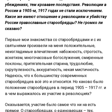
убеждениях, тем кровавее последствия. Революции в
России в 1905-м, 1917 годах не стали исключением.
Какое же имеют отношение к революциям и убийству
России православные старообрядцы? Не громко ли
сказано?
Первые мои знакомства со старообрядцами и с их
святынями произвели на меня положительные,
неизгладимые впечатления: набожность, строгость,
аскетизм, многочасовые богослужения, смиренные
поклоны, притягательная старина, трудолюбие,
скрупулезность, аккуратность, некая мистичность.
Надеюсь, что к большинству современных
старообрядцев всё это и относится. Но каково было
положение старообрядцев в период 1905 – 1917 гг. и
в чем выражалось их участие в революциях?
Оказывается, участие было самое что ни на есть
прямое. О старообрядцах, о единоверцах – тех,