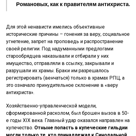
Романовых, как к правителям антихриста.
Для этой ненависти имелись объективные
исторические причины – гонения за веру, социальное
угнетение, запрет на проповедь и распространение
своей религии. Под надуманными предлогами
старообрядцев наказывали и отбирали у них
имущество, отправляли в ссылку, закрывали и
разрушали их храмы. Браки им разрешалось
регистрировать (венчаться) только в храмах РПЦ, а
это означало принудительное склонение в «веру
антихриста».
Хозяйственно-управленческой модели,
сформированной расколом, был брошен вызов в 50-
е годы ХIХ века. Главный удар оказался направлен на
купечество.
Отныне попасть в купеческие гильдии
могли только те, кто принадлежал к Синодальной