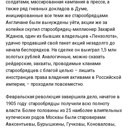
солдатами, массированная кампания в прессе, а
также ряд гневных докладов в Думе,
инициированные все теми же старообрядцами.
Англичане были вынуждены уйти, акции же за
копейки скупил старообрядец-миллионер Захарий
Жданов, один из бывших владельцев «Лензолота»,
удачно продавший свой пакет акций незадолго до
начала беспорядков. На сделке он выиграл 1,5 млн
золотых рублей. Аналогичные, можно сказать
рейдерские, захваты, проводимые кланами
старообрядцев с благой целью – лишить
иностранцев права владения активами в Российской
империи, – проходили повсеместно.
Февральская революция завершила дело, начатое в
1905 году: старообрядцы получили всю полноту
власти. Более половины из 25 наиболее влиятельных
купеческих родов Москвы были староверами:
Авксентьевы, Бурышкины, Гучковы, Коноваловы,