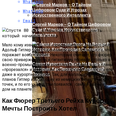
Whatsapp
Whatsapp
Email
Сергей Марков — О Тайном Цифровом
Суде И Угрозах Искусственного
Интеллекта
Мало кому известно, что «предводитель» Третьего рейха
Адольф Гитлер был сторонником всего громадного, что
поражает воображение. Некоторые считают, что фюрер
свою приверженность к гигантизму проявлял только в
Самая Известная Охота На Ведьм В
военно-промышленном комплексе. Однако в его планы
Истории: Как Проходил Салемский
«прорезался» и романтизм: решил фюрер воплотить его
Процесс
даже в курортной сфере. Так, для воплощения своих
планов
Гитлер избрал
одну из немецких туристических
точек, и по его указке там появился… самый длинный
дом на планете.
Как Фюрер Третьего Рейха Курорт
Мечты Построить Хотел