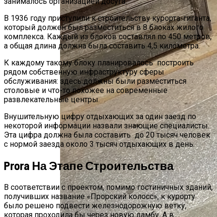
занималось организацией досуга.
В 1936 году приступили к строительству курорта-гиганта,
который должен был разместиться в 8 блоках жилого
комплекса. Каждый из блоков составлял по 450 метров,
а общая длина должна была составить 4,5 километра.
К каждому такому блоку планировалось построить
рядом собственную инфраструктуру сферы
обслуживания: здесь должны были разместиться
столовые и что-то похожее на современные
развлекательные центры.
Внушительную цифру отдыхающих за один заезд по
некоторой информации назвали знающие специалисты.
Эта цифра должна была составить до 20 тысяч человек
с нормой заезда около 3 тысяч отдыхающих в день.
Prora На Этапе Строительства
В соответствии с проектом, помимо гостиничных зданий,
получивших название «Прорский колосс», к курорту
было решено подвести железнодорожную ветку,
которая проходила бы через новую дамбу. А в