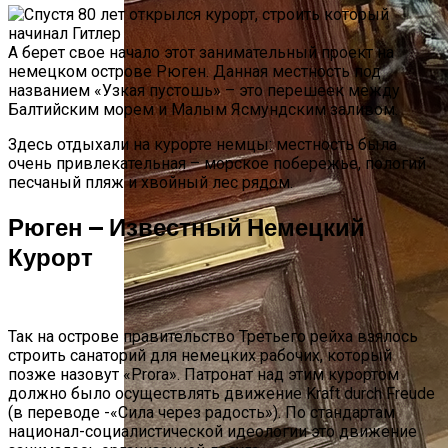
А берет свое начало этот занимательный проект на
немецком острове Рюген. Данная местность под
названием «Узкая пустошь» – это перешеек между
Балтийским морем и Малым Ясмундским заливом.
Здесь отдыхали на курорте немцы: местность была
очень привлекательная – морское побережье, пологий
песчаный пляж и хвойный лес рядом.
Рюген — Известный Немецкий
Курорт
Так на острове правительство Третьего рейха взялось
строить санаторий для немецких рабочих, который
позже назовут «Prora». Патронат над этим курортом
должно было осуществлять движение Kraft durch Freude
(в переводе -«Сила через радость»). По стандартам
национал-социалистической идеологии это движение