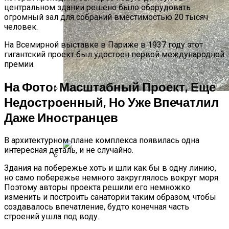
центральном здании решено было оборудовать
огромный зал для собраний вместимостью 20 тысяч
человек.
На Всемирной выставке в Париже в 1937 году этот
гигантский проект был удостоен первой международной
премии.
На Фото: Масштабный Проект, Еще
Недостроенный, Но Уже Впечатлил
Женская Зимняя Обувь: 5 Стильных
Даже Иностранцев
Моделей, За Которыми
Выстраиваются В Очереди
В архитектурном плане комплекса появилась одна
интересная деталь, и не случайно.
Здания на побережье хоть и шли как бы в одну линию,
Лунный Календарь Окрашивания
но само побережье немного закруглялось вокруг моря.
Волос На Октябрь 2025 Года
Поэтому авторы проекта решили его немножко
изменить и построить санатории таким образом, чтобы
создавалось впечатление, будто конечная часть
строений ушла под воду.