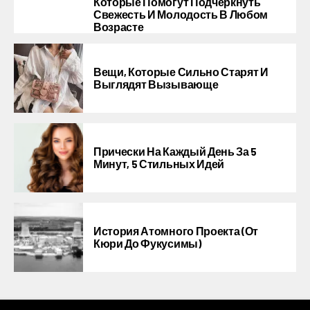
Которые Помогут Подчеркнуть
Свежесть И Молодость В Любом
Возрасте
Вещи, Которые Сильно Старят И
Выглядят Вызывающе
Прически На Каждый День За 5
Минут, 5 Стильных Идей
История Атомного Проекта (от
Кюри До Фукусимы)