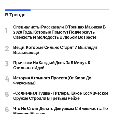
В Тренде
Специалисты Рассказали О Трендах Макияжа В
2020 Года, Которые Помогут Подчеркнуть
Свежесть И Молодость В Любом Возрасте
Вещи, Которые Сильно Старят И Выглядят
Вызывающе
Прически На Каждый День За 5 Минут, 5
Стильных Идей
История Атомного Проекта (от Кюри До
Фукусимы)
«Солнечная Пушка» Гитлера: Какое Космическое
Оружие Строили В Третьем Рейхе
Что Не Стоит Делать Девушкам С Внешность, По
Мнению Мужчин