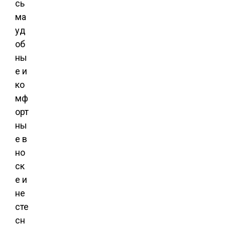
сь
ма
уд
об
ны
е и
ко
мф
орт
ны
е в
но
ск
е и
не
сте
сн