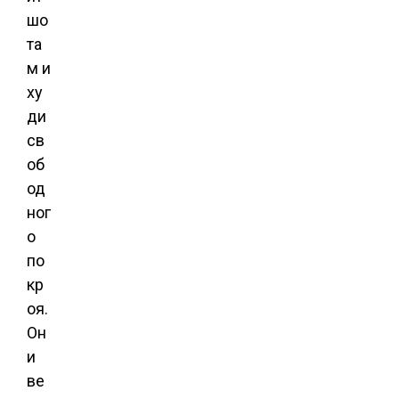
шо
та
м и
ху
ди
св
об
од
ног
о
по
кр
оя.
Он
и
ве