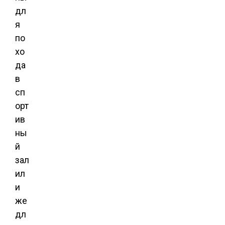
дл
я
по
хо
да
в
сп
орт
ив
ны
й
зал
ил
и
же
дл