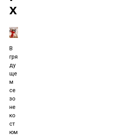
х
В
гря
ду
ще
м
се
зо
не
ко
ст
юм