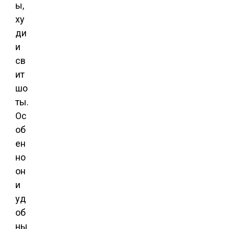
ы,
ху
ди
и
св
ит
шо
ты.
Ос
об
ен
но
он
и
уд
об
ны