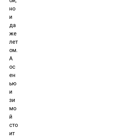
ой,
но
и
да
же
лет
ом.
А
ос
ен
ью
и
зи
мо
й
сто
ит