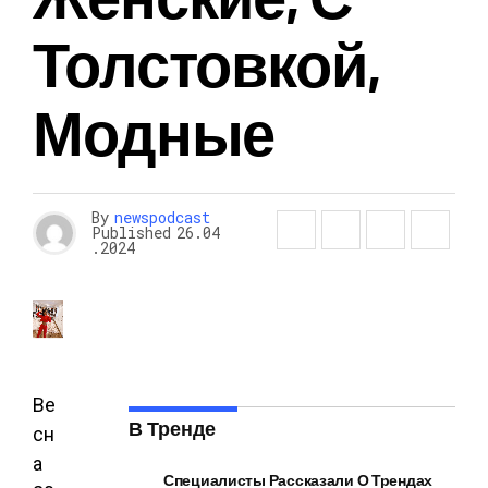
Толстовкой,
Модные
By
newspodcast
Published
26.04
.2024
Ве
В Тренде
сн
а
Специалисты Рассказали О Трендах