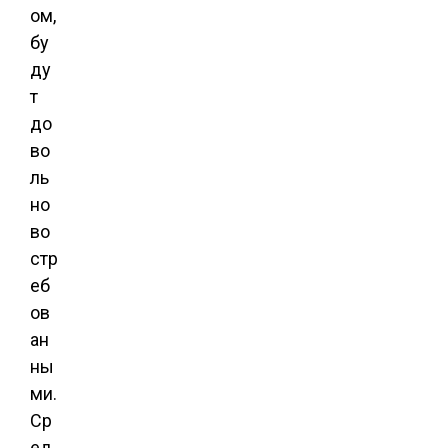
ом,
бу
ду
т
до
во
ль
но
во
стр
еб
ов
ан
ны
ми.
Ср
ед