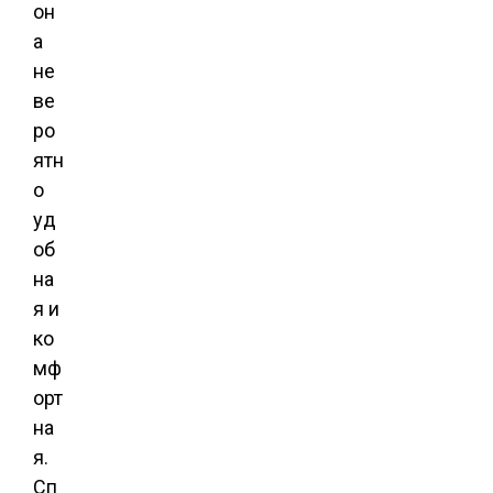
он
а
не
ве
ро
ятн
о
уд
об
на
я и
ко
мф
орт
на
я.
Сп