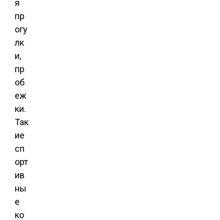
я
пр
огу
лк
и,
пр
об
еж
ки.
Так
ие
сп
орт
ив
ны
е
ко