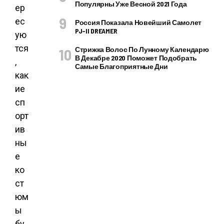
Популярны Уже Весной 2021 Года
ер
ес
Россия Показала Новейший Самолет
PJ–II DREAMER
ую
тся
Стрижка Волос По Лунному Календарю
В Декабре 2020 Поможет Подобрать
,
Самые Благоприятные Дни
как
ие
сп
орт
ив
ны
е
ко
ст
юм
ы
бу