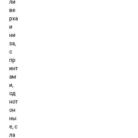
ли
ве
рха
и
ни
за,
с
пр
инт
ам
и,
од
нот
он
ны
е, с
ла