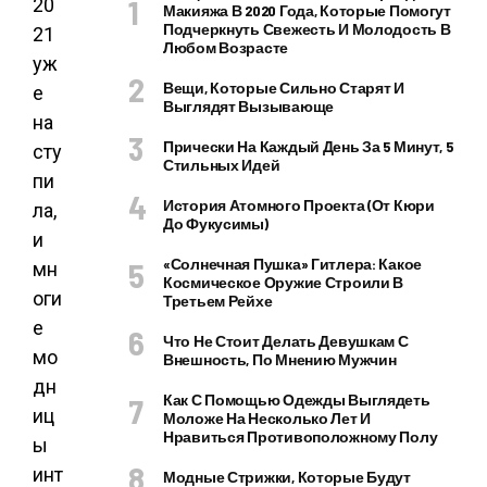
20
Макияжа В 2020 Года, Которые Помогут
Подчеркнуть Свежесть И Молодость В
21
Любом Возрасте
уж
Вещи, Которые Сильно Старят И
е
Выглядят Вызывающе
на
Прически На Каждый День За 5 Минут, 5
сту
Стильных Идей
пи
История Атомного Проекта (от Кюри
ла,
До Фукусимы)
и
«Солнечная Пушка» Гитлера: Какое
мн
Космическое Оружие Строили В
оги
Третьем Рейхе
е
Что Не Стоит Делать Девушкам С
мо
Внешность, По Мнению Мужчин
дн
Как С Помощью Одежды Выглядеть
иц
Моложе На Несколько Лет И
Нравиться Противоположному Полу
ы
инт
Модные Стрижки, Которые Будут