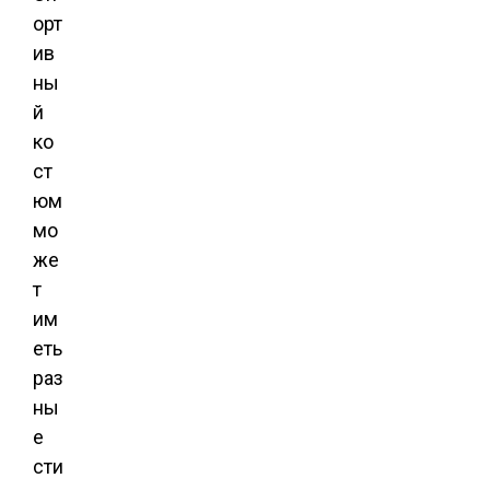
орт
ив
ны
й
ко
ст
юм
мо
же
т
им
еть
раз
ны
е
сти