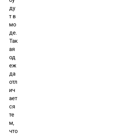
ду
т в
мо
де.
Так
ая
од
еж
да
отл
ич
ает
ся
те
м,
что