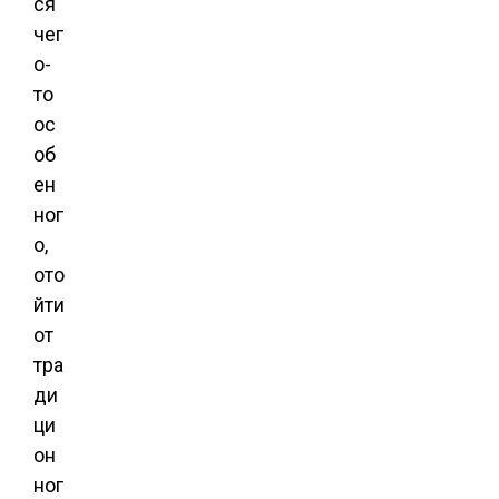
ся
чег
о-
то
ос
об
ен
ног
о,
ото
йти
от
тра
ди
ци
он
ног