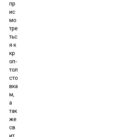
пр
ис
мо
тре
тьс
я к
кр
оп-
тол
сто
вка
м,
а
так
же
св
ит