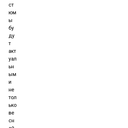
ст
юм
ы
бу
ду
т
акт
уал
ьн
ым
и
не
тол
ько
ве
сн