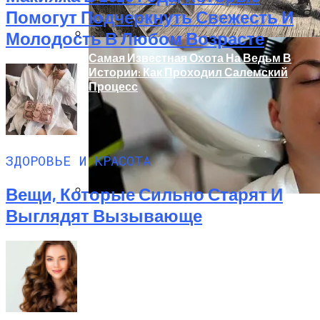
Помогут Подчеркнуть Свежесть И
Молодость В Любом Возрасте
Самая Известная Охота На Ведьм В
Истории: Как Проходил Салемский
Процесс
ЗДОРОВЬЕ И КРАСОТА
Вещи, Которые Сильно Старят И
Выглядят Вызывающе
Лунный Календарь Окрашивания
Волос На Октябрь 2025 Года