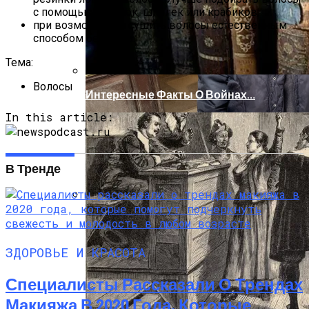
с помощью заколок, шпилек или крабиков;
при возможности сушить волосы естественным
способом без фена.
Тема:
Волосы
Интересные Факты О Войнах…
In this article:
В Тренде
Женская Зимняя Обувь: 5 Стильных
Моделей, За Которыми
Выстраиваются В Очереди
ЗДОРОВЬЕ И КРАСОТА
Специалисты Рассказали О Трендах
Макияжа В 2020 Года, Которые