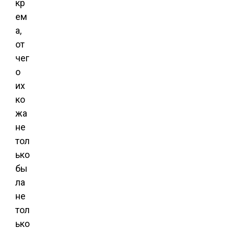
кр
ем
а,
от
чег
о
их
ко
жа
не
тол
ько
бы
ла
не
тол
ько