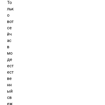
То
льк
о
вот
се
йч
ас
в
мо
де
ест
ест
ве
нн
ый
св
еж