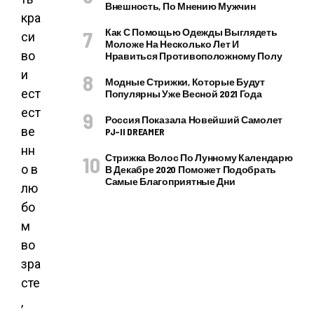
Внешность, По Мнению Мужчин
кра
Как С Помощью Одежды Выглядеть
си
Моложе На Несколько Лет И
во
Нравиться Противоположному Полу
и
Модные Стрижки, Которые Будут
ест
Популярны Уже Весной 2021 Года
ест
Россия Показала Новейший Самолет
ве
PJ–II DREAMER
нн
Стрижка Волос По Лунному Календарю
о в
В Декабре 2020 Поможет Подобрать
Самые Благоприятные Дни
лю
бо
м
во
зра
сте
,