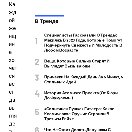
Ка
жд
ой
В Тренде
же
Специалисты Рассказали О Трендах
нщ
Макияжа В 2020 Года, Которые Помогут
ин
Подчеркнуть Свежесть И Молодость В
Любом Возрасте
е
хо
Вещи, Которые Сильно Старят И
Выглядят Вызывающе
чет
ся
Прически На Каждый День За 5 Минут, 5
Стильных Идей
вс
ег
История Атомного Проекта (от Кюри
До Фукусимы)
да
вы
«Солнечная Пушка» Гитлера: Какое
Космическое Оружие Строили В
гля
Третьем Рейхе
де
Что Не Стоит Делать Девушкам С
ть