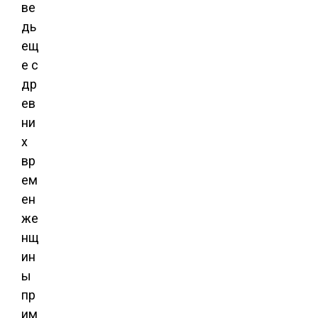
ве
дь
ещ
е с
др
ев
ни
х
вр
ем
ен
же
нщ
ин
ы
пр
им