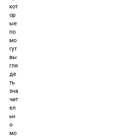
кот
ор
ые
по
мо
гут
вы
гля
де
ть
зна
чит
ел
ьн
о
мо