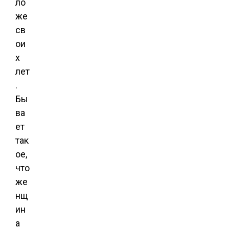
ло
же
св
ои
х
лет
.
Бы
ва
ет
так
ое,
что
же
нщ
ин
а