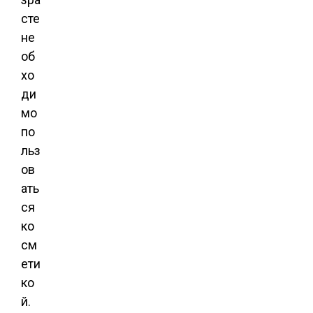
сте
не
об
хо
ди
мо
по
льз
ов
ать
ся
ко
см
ети
ко
й.