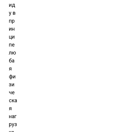
ид
у в
пр
ин
ци
пе
лю
ба
я
фи
зи
че
ска
я
наг
руз