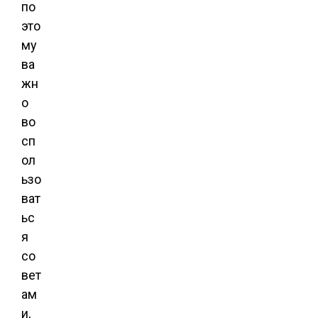
по
это
му
ва
жн
о
во
сп
ол
ьзо
ват
ьс
я
со
вет
ам
и,