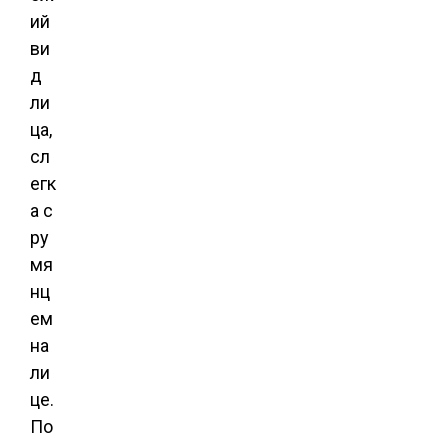
ий
ви
д
ли
ца,
сл
егк
а с
ру
мя
нц
ем
на
ли
це.
По