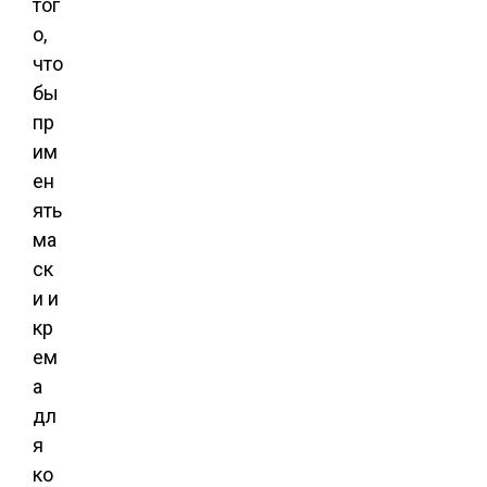
тог
о,
что
бы
пр
им
ен
ять
ма
ск
и и
кр
ем
а
дл
я
ко