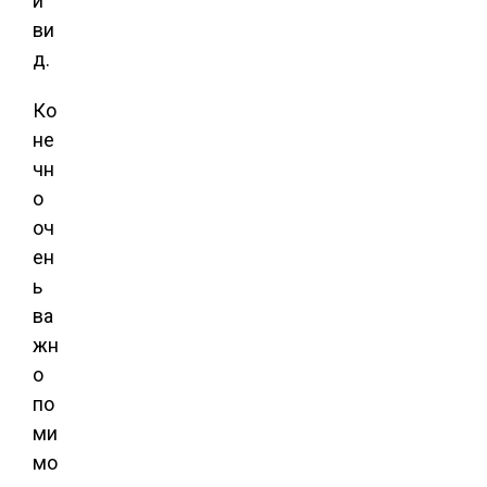
й
ви
д.
Ко
не
чн
о
оч
ен
ь
ва
жн
о
по
ми
мо