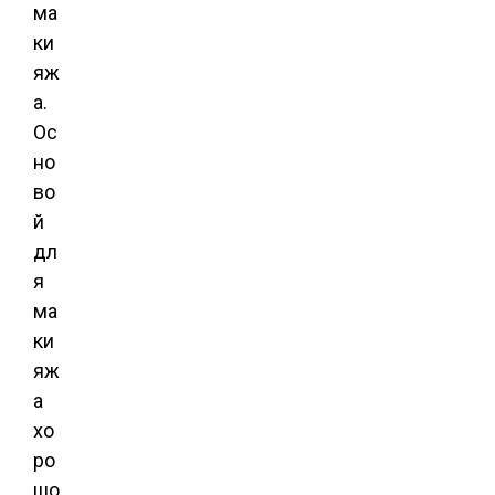
ма
ки
яж
а.
Ос
но
во
й
дл
я
ма
ки
яж
а
хо
ро
шо