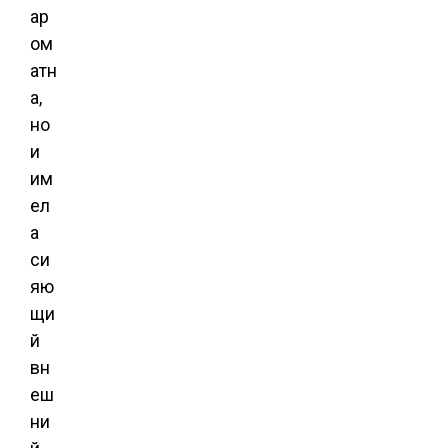
ар
ом
атн
а,
но
и
им
ел
а
си
яю
щи
й
вн
еш
ни