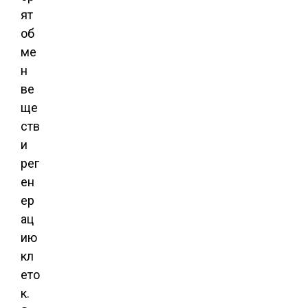
ят
об
ме
н
ве
ще
ств
и
рег
ен
ер
ац
ию
кл
ето
к.