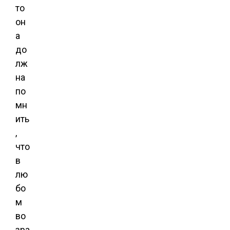
то
он
а
до
лж
на
по
мн
ить
,
что
в
лю
бо
м
во
зра