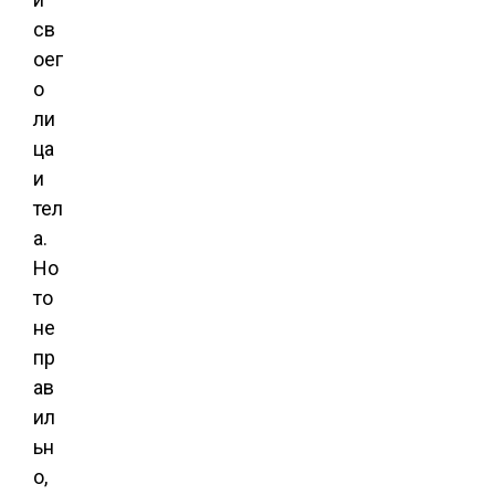
св
оег
о
ли
ца
и
тел
а.
Но
то
не
пр
ав
ил
ьн
о,