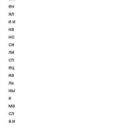
ен
ял
и и
на
но
си
ли
сп
ец
иа
ль
ны
е
ма
сл
а и