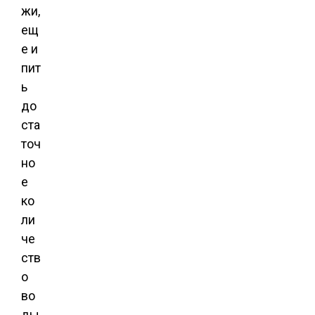
жи,
ещ
е и
пит
ь
до
ста
точ
но
е
ко
ли
че
ств
о
во
ды