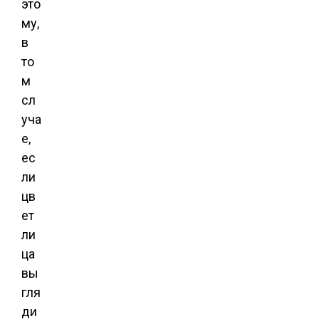
это
му,
в
то
м
сл
уча
е,
ес
ли
цв
ет
ли
ца
вы
гля
ди