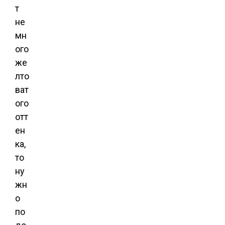
т
не
мн
ого
же
лто
ват
ого
отт
ен
ка,
то
ну
жн
о
по