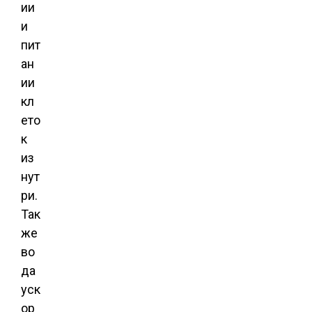
ии
и
пит
ан
ии
кл
ето
к
из
нут
ри.
Так
же
во
да
уск
ор