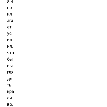
я и
пр
ил
ага
ет
ус
ил
ия,
что
бы
вы
гля
де
ть
кра
си
во,