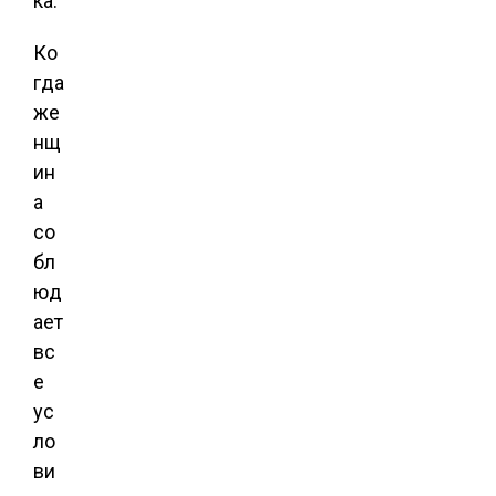
ка.
Ко
гда
же
нщ
ин
а
со
бл
юд
ает
вс
е
ус
ло
ви