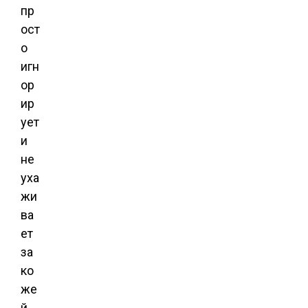
пр
ост
о
игн
ор
ир
ует
и
не
уха
жи
ва
ет
за
ко
же
й