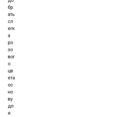
до
бр
ать
сл
егк
а
ро
зо
вог
о
цв
ета
ос
но
ву
дл
я