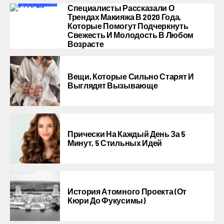
Специалисты Рассказали О
Трендах Макияжа В 2020 Года,
Которые Помогут Подчеркнуть
Свежесть И Молодость В Любом
Возрасте
Вещи, Которые Сильно Старят И
Выглядят Вызывающе
Прически На Каждый День За 5
Минут, 5 Стильных Идей
История Атомного Проекта (от
Кюри До Фукусимы)