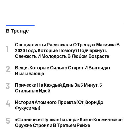
В Тренде
Специалисты Рассказали О Трендах Макияжа В
2020 Года, Которые Помогут Подчеркнуть
Свежесть И Молодость В Любом Возрасте
Вещи, Которые Сильно Старят И Выглядят
Вызывающе
Прически На Каждый День За 5 Минут, 5
Стильных Идей
История Атомного Проекта (от Кюри До
Фукусимы)
«Солнечная Пушка» Гитлера: Какое Космическое
Оружие Строили В Третьем Рейхе