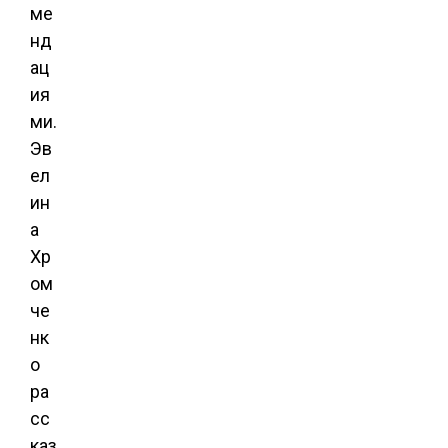
ме
нд
ац
ия
ми.
Эв
ел
ин
а
Хр
ом
че
нк
о
ра
сс
каз