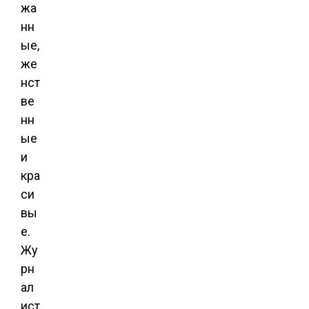
жа
нн
ые,
же
нст
ве
нн
ые
и
кра
си
вы
е.
Жу
рн
ал
ист