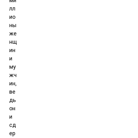
ми
лл
ио
ны
же
нщ
ин
и
му
жч
ин,
ве
дь
он
и
сд
ер