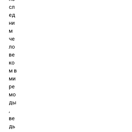
сл
ед
ни
м
че
ло
ве
ко
м в
ми
ре
мо
ды
,
ве
дь