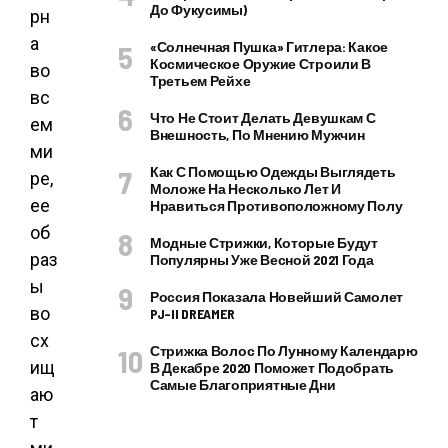
До Фукусимы)
рн
а
«Солнечная Пушка» Гитлера: Какое
Космическое Оружие Строили В
во
Третьем Рейхе
вс
Что Не Стоит Делать Девушкам С
ем
Внешность, По Мнению Мужчин
ми
Как С Помощью Одежды Выглядеть
ре,
Моложе На Несколько Лет И
ее
Нравиться Противоположному Полу
об
Модные Стрижки, Которые Будут
раз
Популярны Уже Весной 2021 Года
ы
Россия Показала Новейший Самолет
во
PJ–II DREAMER
сх
Стрижка Волос По Лунному Календарю
ищ
В Декабре 2020 Поможет Подобрать
Самые Благоприятные Дни
аю
т