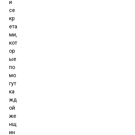
и
се
кр
ета
ми,
кот
ор
ые
по
мо
гут
ка
жд
ой
же
нщ
ин