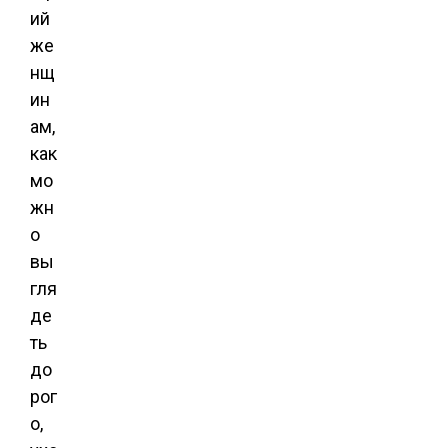
ий
же
нщ
ин
ам,
как
мо
жн
о
вы
гля
де
ть
до
рог
о,