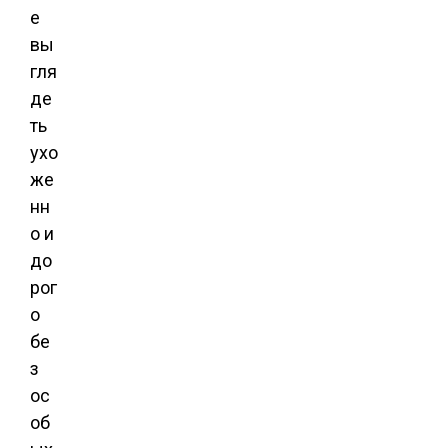
е
вы
гля
де
ть
ухо
же
нн
о и
до
рог
о
бе
з
ос
об