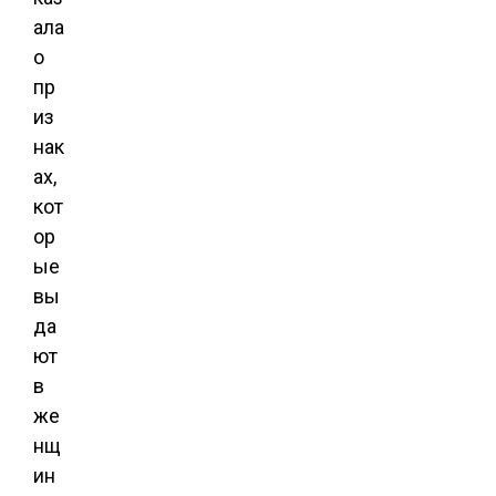
ала
о
пр
из
нак
ах,
кот
ор
ые
вы
да
ют
в
же
нщ
ин