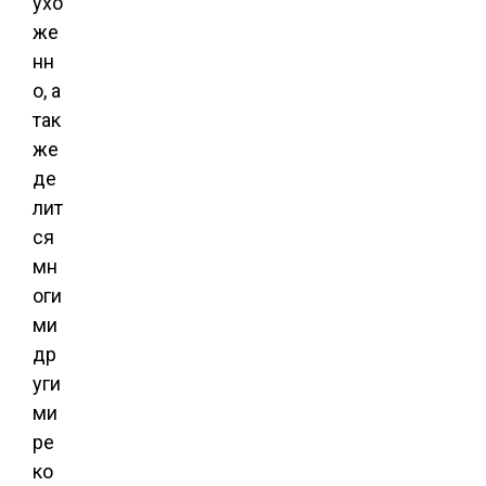
ухо
же
нн
о, а
так
же
де
лит
ся
мн
оги
ми
др
уги
ми
ре
ко