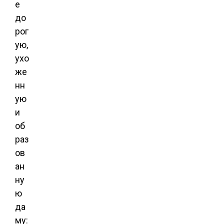
е
до
рог
ую,
ухо
же
нн
ую
и
об
раз
ов
ан
ну
ю
да
му: