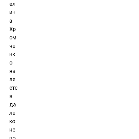
ел
ин
а
Хр
ом
че
нк
о
яв
ля
етс
я
да
ле
ко
не
по